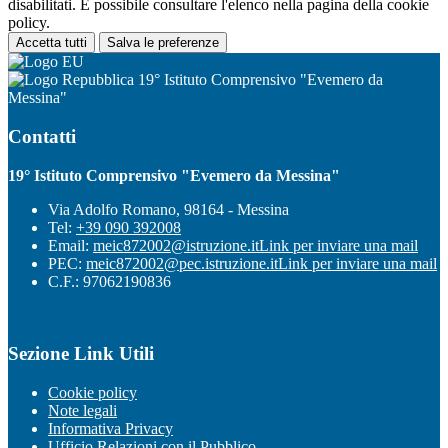
disabilitati. È possibile consultare l'elenco nella pagina della cookie
policy.
Accetta tutti
Salva le preferenze
19° Istituto Comprensivo "Evemero da
Messina"
Contatti
19° Istituto Comprensivo "Evemero da Messina"
Via Adolfo Romano, 98164 - Messina
Tel:
+39 090 392008
Email:
meic872002@istruzione.it
Link per inviare una mail
PEC:
meic872002@pec.istruzione.it
Link per inviare una mail
C.F.: 97062190836
Sezione Link Utili
Cookie policy
Note legali
Informativa Privacy
Ufficio Relazioni con il Pubblico