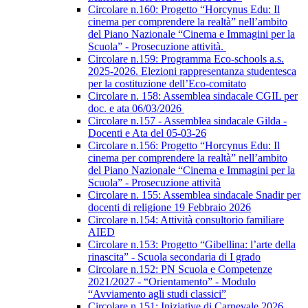
Circolare n.160: Progetto “Horcynus Edu: Il
cinema per comprendere la realtà” nell’ambito
del Piano Nazionale “Cinema e Immagini per la
Scuola” - Prosecuzione attività.
Circolare n.159: Programma Eco-schools a.s.
2025-2026. Elezioni rappresentanza studentesca
per la costituzione dell’Eco-comitato
Circolare n. 158: Assemblea sindacale CGIL per
doc. e ata 06/03/2026
Circolare n.157 - Assemblea sindacale Gilda -
Docenti e Ata del 05-03-26
Circolare n.156: Progetto “Horcynus Edu: Il
cinema per comprendere la realtà” nell’ambito
del Piano Nazionale “Cinema e Immagini per la
Scuola” - Prosecuzione attività
Circolare n. 155: Assemblea sindacale Snadir per
docenti di religione 19 Febbraio 2026
Circolare n.154: Attività consultorio familiare
AIED
Circolare n.153: Progetto “Gibellina: l’arte della
rinascita” - Scuola secondaria di I grado
Circolare n.152: PN Scuola e Competenze
2021/2027 - “Orientamento” - Modulo
“Avviamento agli studi classici”
Circolare n.151: Iniziative di Carnevale 2026