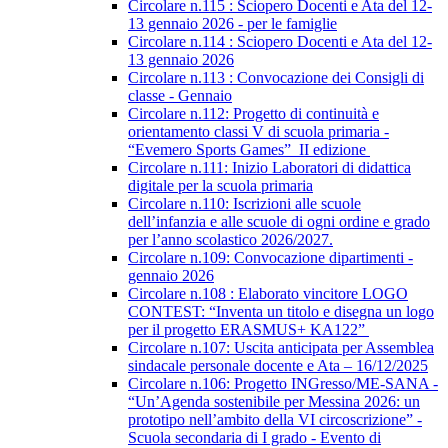
Circolare n.115 : Sciopero Docenti e Ata del 12-
13 gennaio 2026 - per le famiglie
Circolare n.114 : Sciopero Docenti e Ata del 12-
13 gennaio 2026
Circolare n.113 : Convocazione dei Consigli di
classe - Gennaio
Circolare n.112: Progetto di continuità e
orientamento classi V di scuola primaria -
“Evemero Sports Games” II edizione
Circolare n.111: Inizio Laboratori di didattica
digitale per la scuola primaria
Circolare n.110: Iscrizioni alle scuole
dell’infanzia e alle scuole di ogni ordine e grado
per l’anno scolastico 2026/2027.
Circolare n.109: Convocazione dipartimenti -
gennaio 2026
Circolare n.108 : Elaborato vincitore LOGO
CONTEST: “Inventa un titolo e disegna un logo
per il progetto ERASMUS+ KA122”
Circolare n.107: Uscita anticipata per Assemblea
sindacale personale docente e Ata – 16/12/2025
Circolare n.106: Progetto INGresso/ME-SANA -
“Un’Agenda sostenibile per Messina 2026: un
prototipo nell’ambito della VI circoscrizione” -
Scuola secondaria di I grado - Evento di