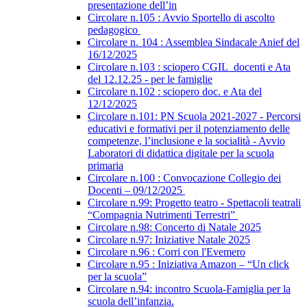
presentazione dell’in
Circolare n.105 : Avvio Sportello di ascolto
pedagogico
Circolare n. 104 : Assemblea Sindacale Anief del
16/12/2025
Circolare n.103 : sciopero CGIL_docenti e Ata
del 12.12.25 - per le famiglie
Circolare n.102 : sciopero doc. e Ata del
12/12/2025
Circolare n.101: PN Scuola 2021-2027 - Percorsi
educativi e formativi per il potenziamento delle
competenze, l’inclusione e la socialità - Avvio
Laboratori di didattica digitale per la scuola
primaria
Circolare n.100 : Convocazione Collegio dei
Docenti – 09/12/2025
Circolare n.99: Progetto teatro - Spettacoli teatrali
“Compagnia Nutrimenti Terrestri”
Circolare n.98: Concerto di Natale 2025
Circolare n.97: Iniziative Natale 2025
Circolare n.96 : Corri con l'Evemero
Circolare n.95 : Iniziativa Amazon – “Un click
per la scuola”
Circolare n.94: incontro Scuola-Famiglia per la
scuola dell’infanzia.