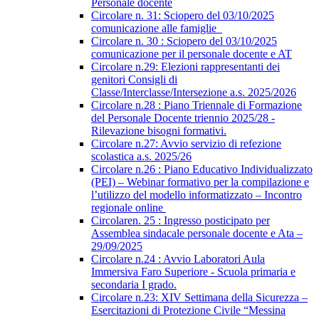
Personale docente
Circolare n. 31: Sciopero del 03/10/2025
comunicazione alle famiglie
Circolare n. 30 : Sciopero del 03/10/2025
comunicazione per il personale docente e AT
Circolare n.29: Elezioni rappresentanti dei
genitori Consigli di
Classe/Interclasse/Intersezione a.s. 2025/2026
Circolare n.28 : Piano Triennale di Formazione
del Personale Docente triennio 2025/28 -
Rilevazione bisogni formativi.
Circolare n.27: Avvio servizio di refezione
scolastica a.s. 2025/26
Circolare n.26 : Piano Educativo Individualizzato
(PEI) – Webinar formativo per la compilazione e
l’utilizzo del modello informatizzato – Incontro
regionale online
Circolaren. 25 : Ingresso posticipato per
Assemblea sindacale personale docente e Ata –
29/09/2025
Circolare n.24 : Avvio Laboratori Aula
Immersiva Faro Superiore - Scuola primaria e
secondaria I grado.
Circolare n.23: XIV Settimana della Sicurezza –
Esercitazioni di Protezione Civile “Messina