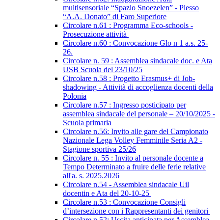
multisensoriale “Spazio Snoezelen” - Plesso
“A.A. Donato” di Faro Superiore
Circolare n.61 : Programma Eco-schools -
Prosecuzione attività
Circolare n.60 : Convocazione Glo n 1 a.s. 25-
26.
Circolare n. 59 : Assemblea sindacale doc. e Ata
USB Scuola del 23/10/25
Circolare n.58 : Progetto Erasmus+ di Job-
shadowing - Attività di accoglienza docenti della
Polonia
Circolare n.57 : Ingresso posticipato per
assemblea sindacale del personale – 20/10/2025 -
Scuola primaria
Circolare n.56: Invito alle gare del Campionato
Nazionale Lega Volley Femminile Seria A2 -
Stagione sportiva 25/26
Circolare n. 55 : Invito al personale docente a
Tempo Determinato a fruire delle ferie relative
all'a. s. 2025.2026
Circolare n.54 - Assemblea sindacale Uil
docentin e Ata del 20-10-25
Circolare n.53 : Convocazione Consigli
d’intersezione con i Rappresentanti dei genitori
Circolare n.52: Uscita anticipata per Assemblea