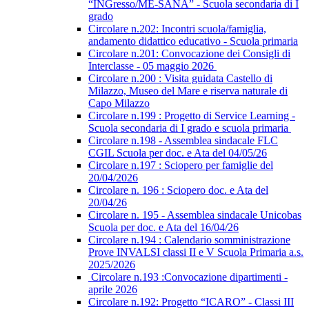
“INGresso/ME-SANA” - Scuola secondaria di I
grado
Circolare n.202: Incontri scuola/famiglia,
andamento didattico educativo - Scuola primaria
Circolare n.201: Convocazione dei Consigli di
Interclasse - 05 maggio 2026
Circolare n.200 : Visita guidata Castello di
Milazzo, Museo del Mare e riserva naturale di
Capo Milazzo
Circolare n.199 : Progetto di Service Learning -
Scuola secondaria di I grado e scuola primaria
Circolare n.198 - Assemblea sindacale FLC
CGIL Scuola per doc. e Ata del 04/05/26
Circolare n.197 : Sciopero per famiglie del
20/04/2026
Circolare n. 196 : Sciopero doc. e Ata del
20/04/26
Circolare n. 195 - Assemblea sindacale Unicobas
Scuola per doc. e Ata del 16/04/26
Circolare n.194 : Calendario somministrazione
Prove INVALSI classi II e V Scuola Primaria a.s.
2025/2026
Circolare n.193 :Convocazione dipartimenti -
aprile 2026
Circolare n.192: Progetto “ICARO” - Classi III