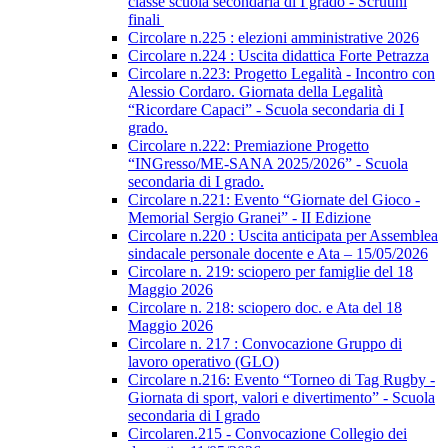
classe scuola secondaria di I grado - Scrutini
finali
Circolare n.225 : elezioni amministrative 2026
Circolare n.224 : Uscita didattica Forte Petrazza
Circolare n.223: Progetto Legalità - Incontro con
Alessio Cordaro. Giornata della Legalità
“Ricordare Capaci” - Scuola secondaria di I
grado.
Circolare n.222: Premiazione Progetto
“INGresso/ME-SANA 2025/2026” - Scuola
secondaria di I grado.
Circolare n.221: Evento “Giornate del Gioco -
Memorial Sergio Granei” - II Edizione
Circolare n.220 : Uscita anticipata per Assemblea
sindacale personale docente e Ata – 15/05/2026
Circolare n. 219: sciopero per famiglie del 18
Maggio 2026
Circolare n. 218: sciopero doc. e Ata del 18
Maggio 2026
Circolare n. 217 : Convocazione Gruppo di
lavoro operativo (GLO)
Circolare n.216: Evento “Torneo di Tag Rugby -
Giornata di sport, valori e divertimento” - Scuola
secondaria di I grado
Circolaren.215 - Convocazione Collegio dei