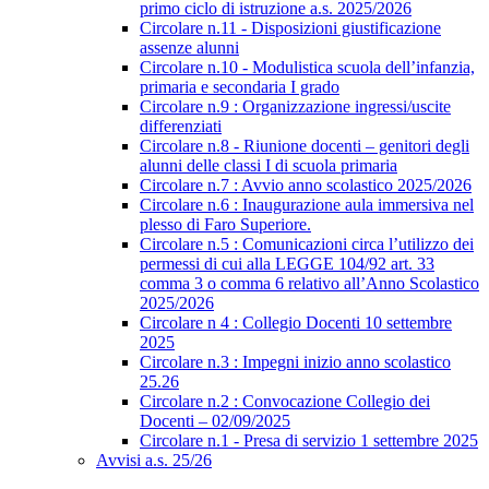
primo ciclo di istruzione a.s. 2025/2026
Circolare n.11 - Disposizioni giustificazione
assenze alunni
Circolare n.10 - Modulistica scuola dell’infanzia,
primaria e secondaria I grado
Circolare n.9 : Organizzazione ingressi/uscite
differenziati
Circolare n.8 - Riunione docenti – genitori degli
alunni delle classi I di scuola primaria
Circolare n.7 : Avvio anno scolastico 2025/2026
Circolare n.6 : Inaugurazione aula immersiva nel
plesso di Faro Superiore.
Circolare n.5 : Comunicazioni circa l’utilizzo dei
permessi di cui alla LEGGE 104/92 art. 33
comma 3 o comma 6 relativo all’Anno Scolastico
2025/2026
Circolare n 4 : Collegio Docenti 10 settembre
2025
Circolare n.3 : Impegni inizio anno scolastico
25.26
Circolare n.2 : Convocazione Collegio dei
Docenti – 02/09/2025
Circolare n.1 - Presa di servizio 1 settembre 2025
Avvisi a.s. 25/26