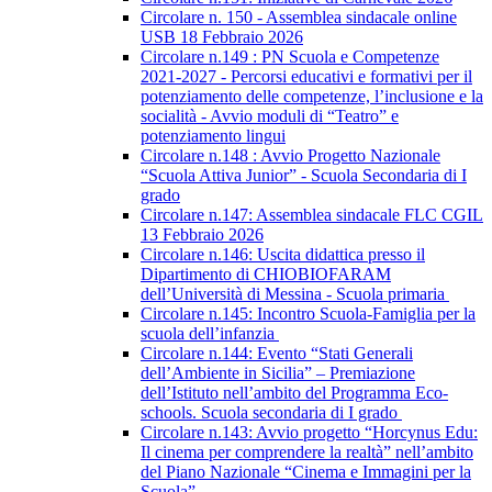
Circolare n. 150 - Assemblea sindacale online
USB 18 Febbraio 2026
Circolare n.149 : PN Scuola e Competenze
2021-2027 - Percorsi educativi e formativi per il
potenziamento delle competenze, l’inclusione e la
socialità - Avvio moduli di “Teatro” e
potenziamento lingui
Circolare n.148 : Avvio Progetto Nazionale
“Scuola Attiva Junior” - Scuola Secondaria di I
grado
Circolare n.147: Assemblea sindacale FLC CGIL
13 Febbraio 2026
Circolare n.146: Uscita didattica presso il
Dipartimento di CHIOBIOFARAM
dell’Università di Messina - Scuola primaria
Circolare n.145: Incontro Scuola-Famiglia per la
scuola dell’infanzia
Circolare n.144: Evento “Stati Generali
dell’Ambiente in Sicilia” – Premiazione
dell’Istituto nell’ambito del Programma Eco-
schools. Scuola secondaria di I grado
Circolare n.143: Avvio progetto “Horcynus Edu:
Il cinema per comprendere la realtà” nell’ambito
del Piano Nazionale “Cinema e Immagini per la
Scuola”