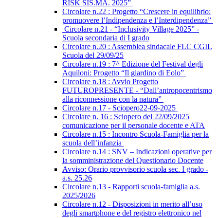
RISK SIS.MA. 2025”
Circolare n.22 : Progetto “Crescere in equilibrio:
promuovere l’Indipendenza e l’Interdipendenza”
Circolare n.21 - “Inclusivity Village 2025” -
Scuola secondaria di I grado
Circolare n.20 : Assemblea sindacale FLC CGIL
Scuola del 29/09/25
Circolare n.19 : 7^ Edizione del Festival degli
Aquiloni: Progetto “Il giardino di Eolo”
Circolare n.18 : Avvio Progetto
FUTUROPRESENTE - “Dall’antropocentrismo
alla riconnessione con la natura”
Circolare n.17 - Sciopero22-09-2025
Circolare n. 16 : Sciopero del 22/09/2025
comunicazione per il personale docente e ATA
Circolare n.15 : Incontro Scuola-Famiglia per la
scuola dell’infanzia
Circolare n.14 : SNV – Indicazioni operative per
la somministrazione del Questionario Docente
Avviso: Orario provvisorio scuola sec. I grado -
a.s. 25.26
Circolare n.13 - Rapporti scuola-famiglia a.s.
2025/2026
Circolare n.12 - Disposizioni in merito all’uso
degli smartphone e del registro elettronico nel