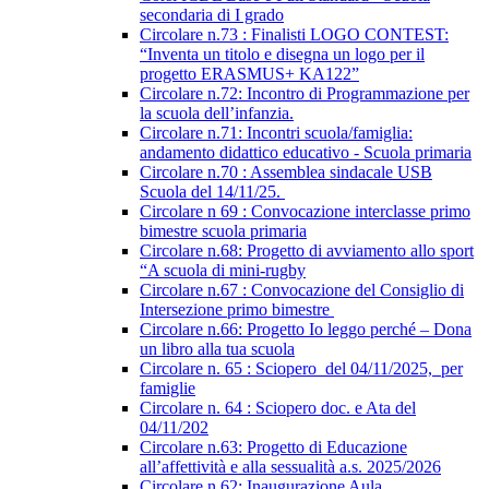
secondaria di I grado
Circolare n.73 : Finalisti LOGO CONTEST:
“Inventa un titolo e disegna un logo per il
progetto ERASMUS+ KA122”
Circolare n.72: Incontro di Programmazione per
la scuola dell’infanzia.
Circolare n.71: Incontri scuola/famiglia:
andamento didattico educativo - Scuola primaria
Circolare n.70 : Assemblea sindacale USB
Scuola del 14/11/25.
Circolare n 69 : Convocazione interclasse primo
bimestre scuola primaria
Circolare n.68: Progetto di avviamento allo sport
“A scuola di mini-rugby
Circolare n.67 : Convocazione del Consiglio di
Intersezione primo bimestre
Circolare n.66: Progetto Io leggo perché – Dona
un libro alla tua scuola
Circolare n. 65 : Sciopero del 04/11/2025, per
famiglie
Circolare n. 64 : Sciopero doc. e Ata del
04/11/202
Circolare n.63: Progetto di Educazione
all’affettività e alla sessualità a.s. 2025/2026
Circolare n.62: Inaugurazione Aula