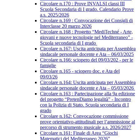
Circolare n.170 : Prove INVALSI classi III
Scuola Secondaria di I grado. Calendario Prove
a.s. 2025/2026
Circolare n.169 : Convocazione dei Consigli di
Interclasse 20 marzo 2026
Circolare n.168 : Progetto “MediTechné - Arte,
giovani e nuove tecnologie nel Mediterraneo” -
Scuola secondaria di I grado
Circolare n.167: Uscita anticipata per Assemblea
sindacale personale docente e Ata – 06/03/2025
Circolare n.166: sciopero del 09/03/202 - per le
famiglie
Circolare n.165 - sciopero doc. e Ata del
09/03/26
Circolare n.164: Uscita anticipata per Assemblea
sindacale personale docente e Ata – 05/03/2026
Circolare n.163 : Partecipazione alla 9a edizione
del progetto “PretenDiamo legalità” - Incontro
con la Polizia di Stato. Scuola secondaria di I
grado
Circolare n.162: Convocazione commissione
prove orientativo-attitudinali per l’ammissione al
percorso di strumento musicale a.s. 2026/2027
Circolare n.161: Finale di Area “Giochi
Matematici del Mediterraneo 2026”