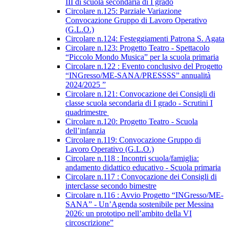
III di scuola secondaria di I grado
Circolare n.125: Parziale Variazione
Convocazione Gruppo di Lavoro Operativo
(G.L.O.)
Circolare n.124: Festeggiamenti Patrona S. Agata
Circolare n.123: Progetto Teatro - Spettacolo
“Piccolo Mondo Musica” per la scuola primaria
Circolare n.122 : Evento conclusivo del Progetto
“INGresso/ME-SANA/PRESSSS” annualità
2024/2025 ”
Circolare n.121: Convocazione dei Consigli di
classe scuola secondaria di I grado - Scrutini I
quadrimestre
Circolare n.120: Progetto Teatro - Scuola
dell’infanzia
Circolare n.119: Convocazione Gruppo di
Lavoro Operativo (G.L.O.)
Circolare n.118 : Incontri scuola/famiglia:
andamento didattico educativo - Scuola primaria
Circolare n.117 : Convocazione dei Consigli di
interclasse secondo bimestre
Circolare n.116 : Avvio Progetto “INGresso/ME-
SANA” - Un’Agenda sostenibile per Messina
2026: un prototipo nell’ambito della VI
circoscrizione”