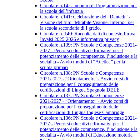
Circolare n.142: Incontro di Programmazione per
la scuola dell’infanzia
Circolare n.141: Celebrazione del “Dantedì” -
Visione del film “Mirabile Visione: Inferno” per
la scuola secondaria di I grado.
Circolare n. 140: Raccolta dati di contesto Prova
Invalsi 2025-2026 e informativa privacy
Circolare n.139: PN Scuola e Competenze 2021-
2027 - Percorsi educativi e formativi per il
potenziamento delle competenze, l’inclusione e la
socialità - Avvio moduli di “Atletica” per la
scuola primari
Circolare n.138: PN Scuola e Competenze
2021/2027 - “Orientamento” - Avvio corsi di
preparazione per il conseguimento delle
certificazioni di Lingua Spagnola DELE
Circolare n.137: PN Scuola e Competenze
2021/2027 - “Orientamento” - Avvio corsi di
preparazione per il conseguimento delle
certificazioni di Lingua Inglese Cambridge
Circolare n.136: PN Scuola e Competenze 2021-
2027 - Percorsi educativi e formativi per il
potenziamento delle competenze, l’inclusione e la
socialità - Avvio moduli di Educazione motoria