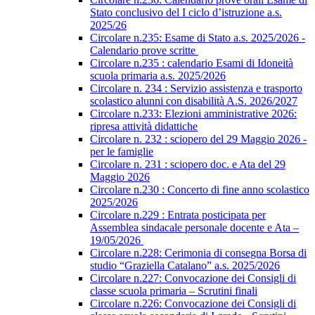
Stato conclusivo del I ciclo d’istruzione a.s.
2025/26
Circolare n.235: Esame di Stato a.s. 2025/2026 -
Calendario prove scritte
Circolare n.235 : calendario Esami di Idoneità
scuola primaria a.s. 2025/2026
Circolare n. 234 : Servizio assistenza e trasporto
scolastico alunni con disabilità A.S. 2026/2027
Circolare n.233: Elezioni amministrative 2026:
ripresa attività didattiche
Circolare n. 232 : sciopero del 29 Maggio 2026 -
per le famiglie
Circolare n. 231 : sciopero doc. e Ata del 29
Maggio 2026
Circolare n.230 : Concerto di fine anno scolastico
2025/2026
Circolare n.229 : Entrata posticipata per
Assemblea sindacale personale docente e Ata –
19/05/2026
Circolare n.228: Cerimonia di consegna Borsa di
studio “Graziella Catalano” a.s. 2025/2026
Circolare n.227: Convocazione dei Consigli di
classe scuola primaria – Scrutini finali
Circolare n.226: Convocazione dei Consigli di