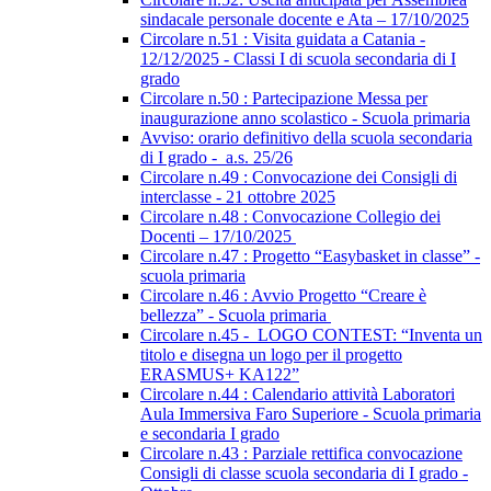
sindacale personale docente e Ata – 17/10/2025
Circolare n.51 : Visita guidata a Catania -
12/12/2025 - Classi I di scuola secondaria di I
grado
Circolare n.50 : Partecipazione Messa per
inaugurazione anno scolastico - Scuola primaria
Avviso: orario definitivo della scuola secondaria
di I grado - a.s. 25/26
Circolare n.49 : Convocazione dei Consigli di
interclasse - 21 ottobre 2025
Circolare n.48 : Convocazione Collegio dei
Docenti – 17/10/2025
Circolare n.47 : Progetto “Easybasket in classe” -
scuola primaria
Circolare n.46 : Avvio Progetto “Creare è
bellezza” - Scuola primaria
Circolare n.45 - LOGO CONTEST: “Inventa un
titolo e disegna un logo per il progetto
ERASMUS+ KA122”
Circolare n.44 : Calendario attività Laboratori
Aula Immersiva Faro Superiore - Scuola primaria
e secondaria I grado
Circolare n.43 : Parziale rettifica convocazione
Consigli di classe scuola secondaria di I grado -