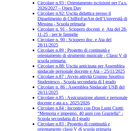
Circolare n.93 : Orientamento iscrizioni per l’a.s.
2026/2027 – Open Day
Circolare n.92: Uscita didattica presso il
Dipartimento di ChiBioFarAm dell’Università di
Messina - Scuola primaria
Circolare n. 91 - Sciopero docenti_e_Ata del 28-
11-25 - per le famiglie
Circolare n. 90 : Sciopero doc. e Ata del
28/11/2025
Circolare n.89 : Progetto di continuità e
orientamento di strumento musicale - Classi V di
scuola primaria
Circolare n.88: Uscita anticipata per Assemblea
sindacale personale docente e Ata – 25/11/2025
Circolare n.87 : Avvio attività Gruppo Sportivo
Studentesco - Scuola secondaria di I grado
Circolare n. 86 : Assemblea Sindacale USB del
26/11/2025
Circolare n.85 : Assicurazione alunni e personale
docente e ata a.s. 2025/2026
Circolare n.84 : Incontro con Don Luigi Ciotti:
“Memoria e impegno. 40 anni con Graziella” -
Scuola secondaria di I grado
Circolare n.83 : Progetto di continuità e
orientamento classi V di scuola primaria