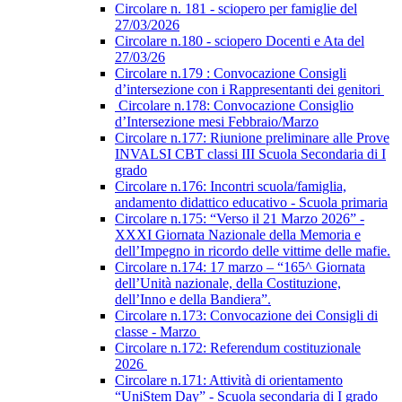
Circolare n. 181 - sciopero per famiglie del
27/03/2026
Circolare n.180 - sciopero Docenti e Ata del
27/03/26
Circolare n.179 : Convocazione Consigli
d’intersezione con i Rappresentanti dei genitori
Circolare n.178: Convocazione Consiglio
d’Intersezione mesi Febbraio/Marzo
Circolare n.177: Riunione preliminare alle Prove
INVALSI CBT classi III Scuola Secondaria di I
grado
Circolare n.176: Incontri scuola/famiglia,
andamento didattico educativo - Scuola primaria
Circolare n.175: “Verso il 21 Marzo 2026” -
XXXI Giornata Nazionale della Memoria e
dell’Impegno in ricordo delle vittime delle mafie.
Circolare n.174: 17 marzo – “165^ Giornata
dell’Unità nazionale, della Costituzione,
dell’Inno e della Bandiera”.
Circolare n.173: Convocazione dei Consigli di
classe - Marzo
Circolare n.172: Referendum costituzionale
2026
Circolare n.171: Attività di orientamento
“UniStem Day” - Scuola secondaria di I grado