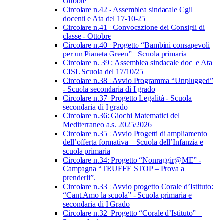
Ottobre
Circolare n.42 - Assemblea sindacale Cgil
docenti e Ata del 17-10-25
Circolare n.41 : Convocazione dei Consigli di
classe - Ottobre
Circolare n.40 : Progetto “Bambini consapevoli
per un Pianeta Green” - Scuola primaria
Circolare n. 39 : Assemblea sindacale doc. e Ata
CISL Scuola del 17/10/25
Circolare n.38 : Avvio Programma “Unplugged”
- Scuola secondaria di I grado
Circolare n.37 :Progetto Legalità - Scuola
secondaria di I grado
Circolare n.36: Giochi Matematici del
Mediterraneo a.s. 2025/2026
Circolare n.35 : Avvio Progetti di ampliamento
dell’offerta formativa – Scuola dell’Infanzia e
scuola primaria
Circolare n.34: Progetto “Nonraggir@ME” -
Campagna “TRUFFE STOP – Prova a
prenderli”.
Circolare n.33 : Avvio progetto Corale d’Istituto:
“CantiAmo la scuola” - Scuola primaria e
secondaria di I Grado
Circolare n.32 :Progetto “Corale d’Istituto” –