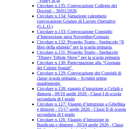
“Volley in gi
Circolare n.135: Convocazione Collegio dei
Docenti – 30/01/2026
Circolare n.134: Variazione calendario
convocazione Gruppo di Lavoro Operativo
(G.L.O.)
Circolare n.133: Convocazione Consiglio
d’Intersezione mesi Novembre/Gennaio
Circolare n.132: Progetto Teatro - Spettacolo “Il
libro della giungla” per la scuola primaria
Circolare n.131: Progetto Teatro - Spettacolo
“Disney Tribute Show” per la scuola primaria
Circolare n.130: Partecipazione alla “Giornata
dei Calzini Spaiati”
Circolare n.129: Convocazione dei Consigli di
classe scuola primaria – Scrutini primo
quadrimestre
Circolare n.128: viaggio d’istruzione a Cefalù e
dintorni - 09/10 aprile 2026 - Classi I di scuola
secondaria di I grado
Circolare n.127: Viaggio d’istruzione a Gibellina
e dintorni - 15/17 aprile 2026 - Classi II di scuola
secondaria di I grado
Circolare n.126: Viaggio d’istruzione in
Basilicata e dintorni - 20/24 aprile 2026 - Classi