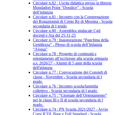
Circolare n.82 : Uscita didattica presso la libreria
Mondadori Point “Doralice” - Scuola
dell’infanzia
Circolare n.81 : Incontro con la Congregazione
dei Rogazionisti di Cristo Re di Messina - Scuola
secondaria di I grado
Circolare n.80 : Assemblea sindacale Cgil
docenti e Ata del 25-11-25
Circolare n.79 : Inaugurazione “Panchina della
Gentilezza” - Plesso di scuola dell’Infanzia
“Ajossa"
Circolare n.78 : Progetto di continuità e
orientamento all’iscrizione alla scuola primaria
a.s. 2026/27 - Alunni di 5 anni della scuola
dell'infanzia
Circolare n.77 : Convocazione dei Consigli di
classe - Novembre - Scuola secondaria di I
grado
Circolare n.76 : Incontro scuola/famiglia
collettivo - Scuola secondaria di I grado
Circolare n.75 : “Giornate dell’Orientamento”
per le classi III e II di scuola secondaria di I
grado.
Circolare n.74 : PN Scuola 2021/2027 - Avvio
Corsi ICDL Base e Full Standard - Scuola