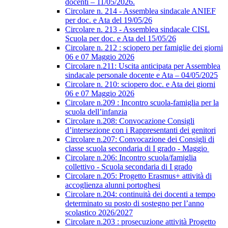
docenti – 11/05/2026.
Circolare n. 214 - Assemblea sindacale ANIEF
per doc. e Ata del 19/05/26
Circolare n. 213 - Assemblea sindacale CISL
Scuola per doc. e Ata del 15/05/26
Circolare n. 212 : sciopero per famiglie dei giorni
06 e 07 Maggio 2026
Circolare n.211: Uscita anticipata per Assemblea
sindacale personale docente e Ata – 04/05/2025
Circolare n. 210: sciopero doc. e Ata dei giorni
06 e 07 Maggio 2026
Circolare n.209 : Incontro scuola-famiglia per la
scuola dell’infanzia
Circolare n.208: Convocazione Consigli
d’intersezione con i Rappresentanti dei genitori
Circolare n.207: Convocazione dei Consigli di
classe scuola secondaria di I grado - Maggio
Circolare n.206: Incontro scuola/famiglia
collettivo - Scuola secondaria di I grado
Circolare n.205: Progetto Erasmus+ attività di
accoglienza alunni portoghesi
Circolare n.204: continuità dei docenti a tempo
determinato su posto di sostegno per l’anno
scolastico 2026/2027
Circolare n.203 : prosecuzione attività Progetto