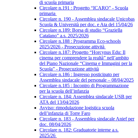
di scuola primaria
Circolare n.191 : Progetto “ICARO” - Scuola
primaria
Circolare n. 190 - Assemblea sindacale Unicobas
Scuola & Università per doc. e Ata del 15/04/26
Circolare n.189: Borsa di studio “Graziella
Catalano” a.s. 2025/2026
Circolare n.188 : Programma Eco-schools
2025/2026 - Prosecuzione attività
Circolare n.187: Progetto “Horcynus Edu: Il
cinema per comprendere la realtà” nell’ambito
del Piano Nazionale “Cinema e Immagini per la
Scuola” - Prosecuzione attività
Circolare n.186 : Ingresso posticipato per
Assemblea sindacale del personale – 08/04/2025
Circolare n.185 : Incontro di Programmazione
per la scuola dell’infanzia
Circolare n. 184: Assemblea sindacale USB per
ATA del 13/04/2026
Avviso: rimodulazione logistica scuola
dell’infanzia di Torre Faro
Circolare n. 183 - Assemblea sindacale Anief per
doc. 08/04/2026
Circolare n. 182: Graduatorie interne a.s.
2025/26