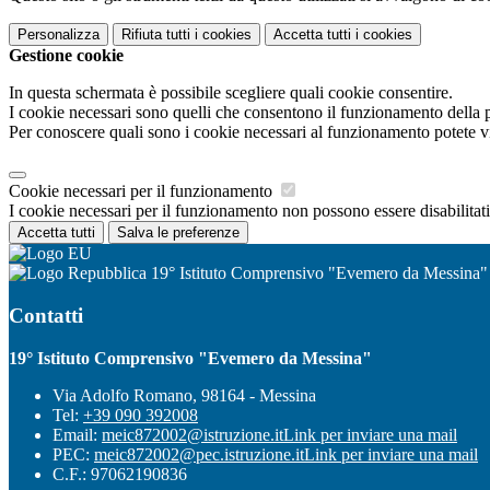
Personalizza
Rifiuta tutti
i cookies
Accetta tutti
i cookies
Gestione cookie
In questa schermata è possibile scegliere quali cookie consentire.
I cookie necessari sono quelli che consentono il funzionamento della pi
Per conoscere quali sono i cookie necessari al funzionamento potete v
Cookie necessari per il funzionamento
I cookie necessari per il funzionamento non possono essere disabilitati.
Accetta tutti
Salva le preferenze
19° Istituto Comprensivo "Evemero da Messina"
Contatti
19° Istituto Comprensivo "Evemero da Messina"
Via Adolfo Romano, 98164 - Messina
Tel:
+39 090 392008
Email:
meic872002@istruzione.it
Link per inviare una mail
PEC:
meic872002@pec.istruzione.it
Link per inviare una mail
C.F.: 97062190836