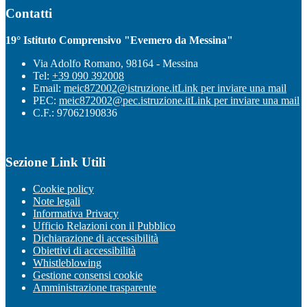
Contatti
19° Istituto Comprensivo "Evemero da Messina"
Via Adolfo Romano, 98164 - Messina
Tel:
+39 090 392008
Email:
meic872002@istruzione.it
Link per inviare una mail
PEC:
meic872002@pec.istruzione.it
Link per inviare una mail
C.F.: 97062190836
Sezione Link Utili
Cookie policy
Note legali
Informativa Privacy
Ufficio Relazioni con il Pubblico
Dichiarazione di accessibilità
Obiettivi di accessibilità
Whistleblowing
Gestione consensi cookie
Amministrazione trasparente