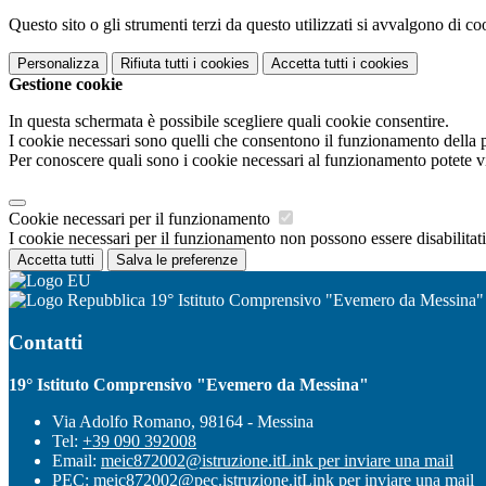
Questo sito o gli strumenti terzi da questo utilizzati si avvalgono di coo
Personalizza
Rifiuta tutti
i cookies
Accetta tutti
i cookies
Gestione cookie
In questa schermata è possibile scegliere quali cookie consentire.
I cookie necessari sono quelli che consentono il funzionamento della pi
Per conoscere quali sono i cookie necessari al funzionamento potete v
Cookie necessari per il funzionamento
I cookie necessari per il funzionamento non possono essere disabilitati.
Accetta tutti
Salva le preferenze
19° Istituto Comprensivo "Evemero da Messina"
Contatti
19° Istituto Comprensivo "Evemero da Messina"
Via Adolfo Romano, 98164 - Messina
Tel:
+39 090 392008
Email:
meic872002@istruzione.it
Link per inviare una mail
PEC:
meic872002@pec.istruzione.it
Link per inviare una mail