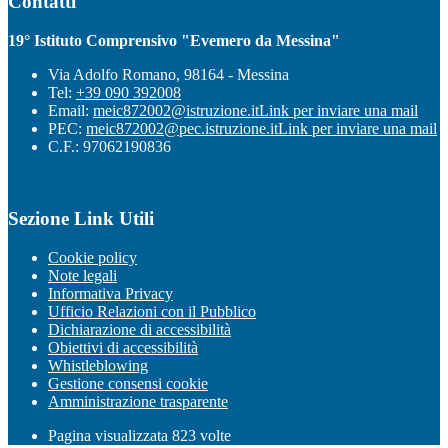
Contatti
19° Istituto Comprensivo "Evemero da Messina"
Via Adolfo Romano, 98164 - Messina
Tel:
+39 090 392008
Email:
meic872002@istruzione.it
Link per inviare una mail
PEC:
meic872002@pec.istruzione.it
Link per inviare una mail
C.F.: 97062190836
Sezione Link Utili
Cookie policy
Note legali
Informativa Privacy
Ufficio Relazioni con il Pubblico
Dichiarazione di accessibilità
Obiettivi di accessibilità
Whistleblowing
Gestione consensi cookie
Amministrazione trasparente
Pagina visualizzata
823
volte