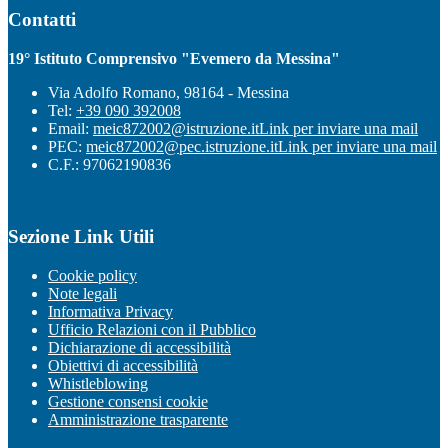
Contatti
19° Istituto Comprensivo "Evemero da Messina"
Via Adolfo Romano, 98164 - Messina
Tel:
+39 090 392008
Email:
meic872002@istruzione.it
Link per inviare una mail
PEC:
meic872002@pec.istruzione.it
Link per inviare una mail
C.F.: 97062190836
Sezione Link Utili
Cookie policy
Note legali
Informativa Privacy
Ufficio Relazioni con il Pubblico
Dichiarazione di accessibilità
Obiettivi di accessibilità
Whistleblowing
Gestione consensi cookie
Amministrazione trasparente