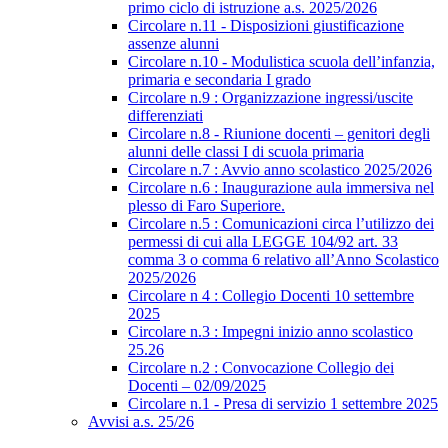
primo ciclo di istruzione a.s. 2025/2026
Circolare n.11 - Disposizioni giustificazione
assenze alunni
Circolare n.10 - Modulistica scuola dell’infanzia,
primaria e secondaria I grado
Circolare n.9 : Organizzazione ingressi/uscite
differenziati
Circolare n.8 - Riunione docenti – genitori degli
alunni delle classi I di scuola primaria
Circolare n.7 : Avvio anno scolastico 2025/2026
Circolare n.6 : Inaugurazione aula immersiva nel
plesso di Faro Superiore.
Circolare n.5 : Comunicazioni circa l’utilizzo dei
permessi di cui alla LEGGE 104/92 art. 33
comma 3 o comma 6 relativo all’Anno Scolastico
2025/2026
Circolare n 4 : Collegio Docenti 10 settembre
2025
Circolare n.3 : Impegni inizio anno scolastico
25.26
Circolare n.2 : Convocazione Collegio dei
Docenti – 02/09/2025
Circolare n.1 - Presa di servizio 1 settembre 2025
Avvisi a.s. 25/26