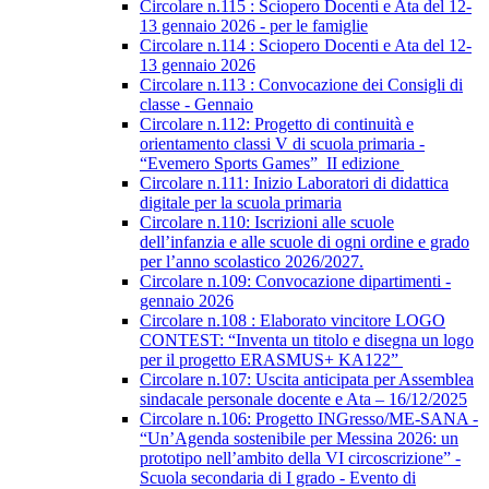
Circolare n.115 : Sciopero Docenti e Ata del 12-
13 gennaio 2026 - per le famiglie
Circolare n.114 : Sciopero Docenti e Ata del 12-
13 gennaio 2026
Circolare n.113 : Convocazione dei Consigli di
classe - Gennaio
Circolare n.112: Progetto di continuità e
orientamento classi V di scuola primaria -
“Evemero Sports Games” II edizione
Circolare n.111: Inizio Laboratori di didattica
digitale per la scuola primaria
Circolare n.110: Iscrizioni alle scuole
dell’infanzia e alle scuole di ogni ordine e grado
per l’anno scolastico 2026/2027.
Circolare n.109: Convocazione dipartimenti -
gennaio 2026
Circolare n.108 : Elaborato vincitore LOGO
CONTEST: “Inventa un titolo e disegna un logo
per il progetto ERASMUS+ KA122”
Circolare n.107: Uscita anticipata per Assemblea
sindacale personale docente e Ata – 16/12/2025
Circolare n.106: Progetto INGresso/ME-SANA -
“Un’Agenda sostenibile per Messina 2026: un
prototipo nell’ambito della VI circoscrizione” -
Scuola secondaria di I grado - Evento di