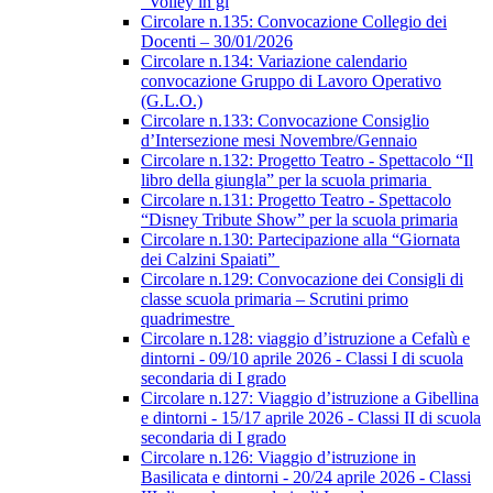
“Volley in gi
Circolare n.135: Convocazione Collegio dei
Docenti – 30/01/2026
Circolare n.134: Variazione calendario
convocazione Gruppo di Lavoro Operativo
(G.L.O.)
Circolare n.133: Convocazione Consiglio
d’Intersezione mesi Novembre/Gennaio
Circolare n.132: Progetto Teatro - Spettacolo “Il
libro della giungla” per la scuola primaria
Circolare n.131: Progetto Teatro - Spettacolo
“Disney Tribute Show” per la scuola primaria
Circolare n.130: Partecipazione alla “Giornata
dei Calzini Spaiati”
Circolare n.129: Convocazione dei Consigli di
classe scuola primaria – Scrutini primo
quadrimestre
Circolare n.128: viaggio d’istruzione a Cefalù e
dintorni - 09/10 aprile 2026 - Classi I di scuola
secondaria di I grado
Circolare n.127: Viaggio d’istruzione a Gibellina
e dintorni - 15/17 aprile 2026 - Classi II di scuola
secondaria di I grado
Circolare n.126: Viaggio d’istruzione in
Basilicata e dintorni - 20/24 aprile 2026 - Classi