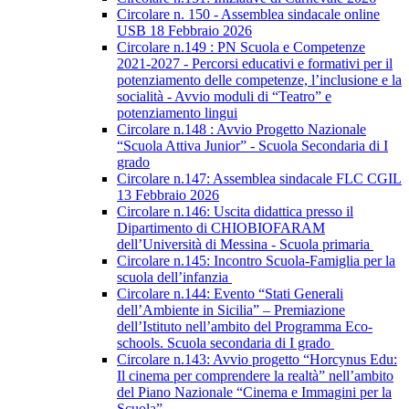
Circolare n. 150 - Assemblea sindacale online
USB 18 Febbraio 2026
Circolare n.149 : PN Scuola e Competenze
2021-2027 - Percorsi educativi e formativi per il
potenziamento delle competenze, l’inclusione e la
socialità - Avvio moduli di “Teatro” e
potenziamento lingui
Circolare n.148 : Avvio Progetto Nazionale
“Scuola Attiva Junior” - Scuola Secondaria di I
grado
Circolare n.147: Assemblea sindacale FLC CGIL
13 Febbraio 2026
Circolare n.146: Uscita didattica presso il
Dipartimento di CHIOBIOFARAM
dell’Università di Messina - Scuola primaria
Circolare n.145: Incontro Scuola-Famiglia per la
scuola dell’infanzia
Circolare n.144: Evento “Stati Generali
dell’Ambiente in Sicilia” – Premiazione
dell’Istituto nell’ambito del Programma Eco-
schools. Scuola secondaria di I grado
Circolare n.143: Avvio progetto “Horcynus Edu:
Il cinema per comprendere la realtà” nell’ambito
del Piano Nazionale “Cinema e Immagini per la
Scuola”