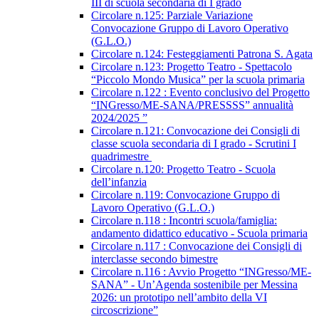
III di scuola secondaria di I grado
Circolare n.125: Parziale Variazione
Convocazione Gruppo di Lavoro Operativo
(G.L.O.)
Circolare n.124: Festeggiamenti Patrona S. Agata
Circolare n.123: Progetto Teatro - Spettacolo
“Piccolo Mondo Musica” per la scuola primaria
Circolare n.122 : Evento conclusivo del Progetto
“INGresso/ME-SANA/PRESSSS” annualità
2024/2025 ”
Circolare n.121: Convocazione dei Consigli di
classe scuola secondaria di I grado - Scrutini I
quadrimestre
Circolare n.120: Progetto Teatro - Scuola
dell’infanzia
Circolare n.119: Convocazione Gruppo di
Lavoro Operativo (G.L.O.)
Circolare n.118 : Incontri scuola/famiglia:
andamento didattico educativo - Scuola primaria
Circolare n.117 : Convocazione dei Consigli di
interclasse secondo bimestre
Circolare n.116 : Avvio Progetto “INGresso/ME-
SANA” - Un’Agenda sostenibile per Messina
2026: un prototipo nell’ambito della VI
circoscrizione”