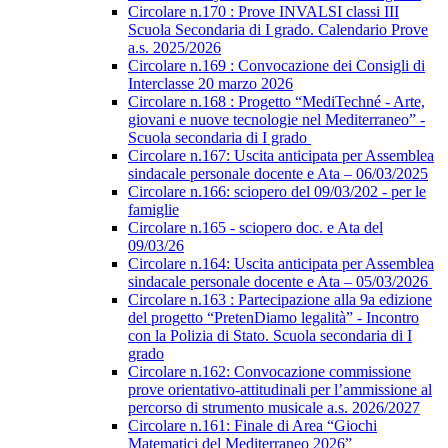
Circolare n.170 : Prove INVALSI classi III
Scuola Secondaria di I grado. Calendario Prove
a.s. 2025/2026
Circolare n.169 : Convocazione dei Consigli di
Interclasse 20 marzo 2026
Circolare n.168 : Progetto “MediTechné - Arte,
giovani e nuove tecnologie nel Mediterraneo” -
Scuola secondaria di I grado
Circolare n.167: Uscita anticipata per Assemblea
sindacale personale docente e Ata – 06/03/2025
Circolare n.166: sciopero del 09/03/202 - per le
famiglie
Circolare n.165 - sciopero doc. e Ata del
09/03/26
Circolare n.164: Uscita anticipata per Assemblea
sindacale personale docente e Ata – 05/03/2026
Circolare n.163 : Partecipazione alla 9a edizione
del progetto “PretenDiamo legalità” - Incontro
con la Polizia di Stato. Scuola secondaria di I
grado
Circolare n.162: Convocazione commissione
prove orientativo-attitudinali per l’ammissione al
percorso di strumento musicale a.s. 2026/2027
Circolare n.161: Finale di Area “Giochi
Matematici del Mediterraneo 2026”