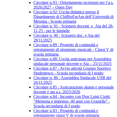
Circolare n.93 : Orientamento iscrizioni per l’a.s.
2026/2027 – Open Day
Circolare n.92: Uscita didattica presso il
Dipartimento di ChiBioFarAm dell’Università di
Messina - Scuola primaria
Circolare n. 91 - Sciopero docenti_e_Ata del 28-
11-25 - per le famiglie
Circolare n. 90 : Sciopero doc. e Ata del
28/11/2025
Circolare n.89 : Progetto di continuità e
orientamento di strumento musicale - Classi V di
scuola primaria
Circolare n.88: Uscita anticipata per Assemblea
sindacale personale docente e Ata – 25/11/2025
Circolare n.87 : Avvio attività Gruppo Sportivo
Studentesco - Scuola secondaria di I grado
Circolare n. 86 : Assemblea Sindacale USB del
26/11/2025
Circolare n.85 : Assicurazione alunni e personale
docente e ata a.s. 2025/2026
Circolare n.84 : Incontro con Don Luigi Ciotti:
“Memoria e impegno. 40 anni con Graziella” -
Scuola secondaria di I grado
Circolare n.83 : Progetto di continuità e
orientamento classi V di scuola primaria