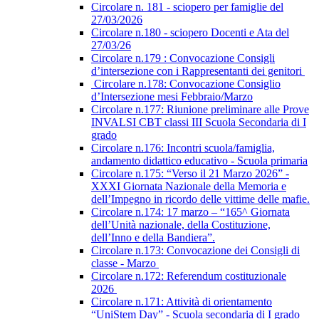
Circolare n. 181 - sciopero per famiglie del
27/03/2026
Circolare n.180 - sciopero Docenti e Ata del
27/03/26
Circolare n.179 : Convocazione Consigli
d’intersezione con i Rappresentanti dei genitori
Circolare n.178: Convocazione Consiglio
d’Intersezione mesi Febbraio/Marzo
Circolare n.177: Riunione preliminare alle Prove
INVALSI CBT classi III Scuola Secondaria di I
grado
Circolare n.176: Incontri scuola/famiglia,
andamento didattico educativo - Scuola primaria
Circolare n.175: “Verso il 21 Marzo 2026” -
XXXI Giornata Nazionale della Memoria e
dell’Impegno in ricordo delle vittime delle mafie.
Circolare n.174: 17 marzo – “165^ Giornata
dell’Unità nazionale, della Costituzione,
dell’Inno e della Bandiera”.
Circolare n.173: Convocazione dei Consigli di
classe - Marzo
Circolare n.172: Referendum costituzionale
2026
Circolare n.171: Attività di orientamento
“UniStem Day” - Scuola secondaria di I grado