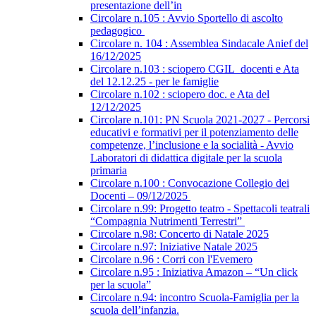
presentazione dell’in
Circolare n.105 : Avvio Sportello di ascolto
pedagogico
Circolare n. 104 : Assemblea Sindacale Anief del
16/12/2025
Circolare n.103 : sciopero CGIL_docenti e Ata
del 12.12.25 - per le famiglie
Circolare n.102 : sciopero doc. e Ata del
12/12/2025
Circolare n.101: PN Scuola 2021-2027 - Percorsi
educativi e formativi per il potenziamento delle
competenze, l’inclusione e la socialità - Avvio
Laboratori di didattica digitale per la scuola
primaria
Circolare n.100 : Convocazione Collegio dei
Docenti – 09/12/2025
Circolare n.99: Progetto teatro - Spettacoli teatrali
“Compagnia Nutrimenti Terrestri”
Circolare n.98: Concerto di Natale 2025
Circolare n.97: Iniziative Natale 2025
Circolare n.96 : Corri con l'Evemero
Circolare n.95 : Iniziativa Amazon – “Un click
per la scuola”
Circolare n.94: incontro Scuola-Famiglia per la
scuola dell’infanzia.