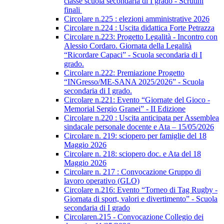
classe scuola secondaria di I grado - Scrutini
finali
Circolare n.225 : elezioni amministrative 2026
Circolare n.224 : Uscita didattica Forte Petrazza
Circolare n.223: Progetto Legalità - Incontro con
Alessio Cordaro. Giornata della Legalità
“Ricordare Capaci” - Scuola secondaria di I
grado.
Circolare n.222: Premiazione Progetto
“INGresso/ME-SANA 2025/2026” - Scuola
secondaria di I grado.
Circolare n.221: Evento “Giornate del Gioco -
Memorial Sergio Granei” - II Edizione
Circolare n.220 : Uscita anticipata per Assemblea
sindacale personale docente e Ata – 15/05/2026
Circolare n. 219: sciopero per famiglie del 18
Maggio 2026
Circolare n. 218: sciopero doc. e Ata del 18
Maggio 2026
Circolare n. 217 : Convocazione Gruppo di
lavoro operativo (GLO)
Circolare n.216: Evento “Torneo di Tag Rugby -
Giornata di sport, valori e divertimento” - Scuola
secondaria di I grado
Circolaren.215 - Convocazione Collegio dei