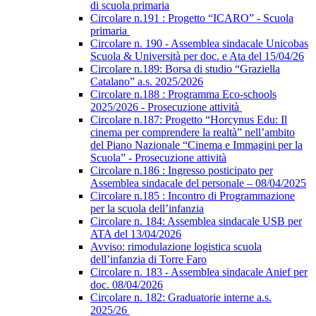
di scuola primaria
Circolare n.191 : Progetto “ICARO” - Scuola
primaria
Circolare n. 190 - Assemblea sindacale Unicobas
Scuola & Università per doc. e Ata del 15/04/26
Circolare n.189: Borsa di studio “Graziella
Catalano” a.s. 2025/2026
Circolare n.188 : Programma Eco-schools
2025/2026 - Prosecuzione attività
Circolare n.187: Progetto “Horcynus Edu: Il
cinema per comprendere la realtà” nell’ambito
del Piano Nazionale “Cinema e Immagini per la
Scuola” - Prosecuzione attività
Circolare n.186 : Ingresso posticipato per
Assemblea sindacale del personale – 08/04/2025
Circolare n.185 : Incontro di Programmazione
per la scuola dell’infanzia
Circolare n. 184: Assemblea sindacale USB per
ATA del 13/04/2026
Avviso: rimodulazione logistica scuola
dell’infanzia di Torre Faro
Circolare n. 183 - Assemblea sindacale Anief per
doc. 08/04/2026
Circolare n. 182: Graduatorie interne a.s.
2025/26