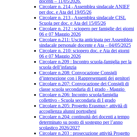
docenti – 11/05/2026.
Circolare n. 214 - Assemblea sindacale ANIEF
per doc. e Ata del 19/05/26
Circolare n. 213 - Assemblea sindacale CISL
Scuola per doc. e Ata del 15/05/26
Circolare n. 212 : sciopero per famiglie dei giorni
06 e 07 Maggio 2026
Circolare n.211: Uscita anticipata per Assemblea
sindacale personale docente e Ata – 04/05/2025
Circolare n. 210: sciopero doc. e Ata dei giorni
06 e 07 Maggio 2026
Circolare n.209 : Incontro scuola-famiglia per la
scuola dell’infanzia
Circolare n.208: Convocazione Consigli
d’intersezione con i Rappresentanti dei genitori
Circolare n.207: Convocazione dei Consigli di
classe scuola secondaria di I grado - Maggio
Circolare n.206: Incontro scuola/famiglia
collettivo - Scuola secondaria di I grado
Circolare n.205: Progetto Erasmus+ attività di
accoglienza alunni portoghesi
Circolare n.204: continuità dei docenti a tempo
determinato su posto di sostegno per l’anno
scolastico 2026/2027
Circolare n.203 : prosecuzione attività Progetto