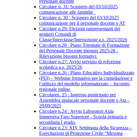
Personale docente
Circolare n. 31: Sciopero del 03/10/2025
comunicazione alle famiglie
Circolare n. 30 : Sciopero del 03/10/2025
comunicazione per il personale docente e AT
Circolare n.29: Elezioni rappresentanti dei
genitori Consigli di
Classe/Interclasse/Intersezione a.s. 2025/2026
Circolare n.28 : Piano Triennale di Formazione
del Personale Docente triennio 2025/28 -
Rilevazione bisogni formativi.
Circolare n.27: Avvio servizio di refezione
scolastica a.s. 2025/26
Circolare n.26 : Piano Educativo Individualizzato
(PEI) – Webinar formativo per la compilazione e
l’utilizzo del modello informatizzato – Incontro
regionale online
Circolaren. 25 : Ingresso posticipato per
Assemblea sindacale personale docente e Ata –
29/09/2025
Circolare n.24 : Avvio Laboratori Aula
Immersiva Faro Superiore - Scuola primaria e
secondaria I grado.
Circolare n.23: XIV Settimana della Sicurezza –
Esercitazioni di Protezione Civile “Messina