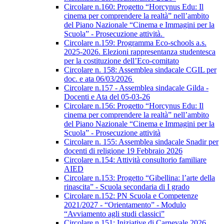
Circolare n.160: Progetto “Horcynus Edu: Il
cinema per comprendere la realtà” nell’ambito
del Piano Nazionale “Cinema e Immagini per la
Scuola” - Prosecuzione attività.
Circolare n.159: Programma Eco-schools a.s.
2025-2026. Elezioni rappresentanza studentesca
per la costituzione dell’Eco-comitato
Circolare n. 158: Assemblea sindacale CGIL per
doc. e ata 06/03/2026
Circolare n.157 - Assemblea sindacale Gilda -
Docenti e Ata del 05-03-26
Circolare n.156: Progetto “Horcynus Edu: Il
cinema per comprendere la realtà” nell’ambito
del Piano Nazionale “Cinema e Immagini per la
Scuola” - Prosecuzione attività
Circolare n. 155: Assemblea sindacale Snadir per
docenti di religione 19 Febbraio 2026
Circolare n.154: Attività consultorio familiare
AIED
Circolare n.153: Progetto “Gibellina: l’arte della
rinascita” - Scuola secondaria di I grado
Circolare n.152: PN Scuola e Competenze
2021/2027 - “Orientamento” - Modulo
“Avviamento agli studi classici”
Circolare n.151: Iniziative di Carnevale 2026