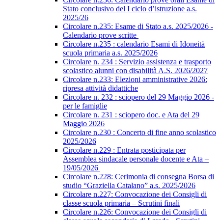
Stato conclusivo del I ciclo d’istruzione a.s.
2025/26
Circolare n.235: Esame di Stato a.s. 2025/2026 -
Calendario prove scritte
Circolare n.235 : calendario Esami di Idoneità
scuola primaria a.s. 2025/2026
Circolare n. 234 : Servizio assistenza e trasporto
scolastico alunni con disabilità A.S. 2026/2027
Circolare n.233: Elezioni amministrative 2026:
ripresa attività didattiche
Circolare n. 232 : sciopero del 29 Maggio 2026 -
per le famiglie
Circolare n. 231 : sciopero doc. e Ata del 29
Maggio 2026
Circolare n.230 : Concerto di fine anno scolastico
2025/2026
Circolare n.229 : Entrata posticipata per
Assemblea sindacale personale docente e Ata –
19/05/2026
Circolare n.228: Cerimonia di consegna Borsa di
studio “Graziella Catalano” a.s. 2025/2026
Circolare n.227: Convocazione dei Consigli di
classe scuola primaria – Scrutini finali
Circolare n.226: Convocazione dei Consigli di