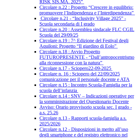
RISK SIS.MA. 2025”
Circolare n.22 : Progetto “Crescere in equilibrio:
promuovere l’Indipendenza e l’Interdipendenza”
Circolare n.21 - “Inclusivity Village 2025” -
Scuola secondaria di I grado
Circolare n.20 : Assemblea sindacale FLC CGIL
Scuola del 29/09/25
Circolare n.19 : 7^ Edizione del Festival degli
Aquiloni: Progetto “Il giardino di Eolo”
Circolare n.18 : Avvio Progetto
FUTUROPRESENTE - “Dall’antropocentrismo
alla riconnessione con la natura”
Circolare n.17 - Sciopero22-09-2025
Circolare n. 16 : Sciopero del 22/09/2025
comunicazione per il personale docente e ATA
Circolare n.15 : Incontro Scuola-Famiglia per la
scuola dell’infanzia
Circolare n.14 : SNV – Indicazioni operative per
la somministrazione del Questionario Docente
Avviso: Orario provvisorio scuola sec. I grado -
a.s. 25.26
Circolare n.13 - Rapporti scuola-famiglia a.s.
2025/2026
Circolare n.12 - Disposizioni in merito all’uso
degli smartphone e del registro elettronico nel