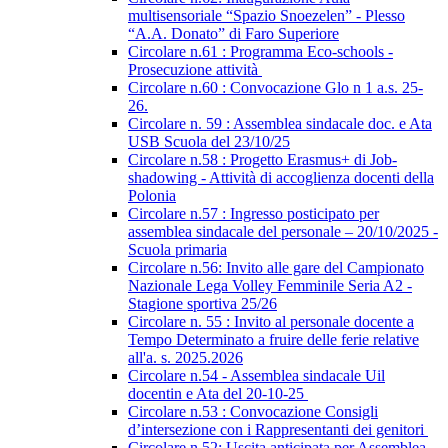
multisensoriale “Spazio Snoezelen” - Plesso
“A.A. Donato” di Faro Superiore
Circolare n.61 : Programma Eco-schools -
Prosecuzione attività
Circolare n.60 : Convocazione Glo n 1 a.s. 25-
26.
Circolare n. 59 : Assemblea sindacale doc. e Ata
USB Scuola del 23/10/25
Circolare n.58 : Progetto Erasmus+ di Job-
shadowing - Attività di accoglienza docenti della
Polonia
Circolare n.57 : Ingresso posticipato per
assemblea sindacale del personale – 20/10/2025 -
Scuola primaria
Circolare n.56: Invito alle gare del Campionato
Nazionale Lega Volley Femminile Seria A2 -
Stagione sportiva 25/26
Circolare n. 55 : Invito al personale docente a
Tempo Determinato a fruire delle ferie relative
all'a. s. 2025.2026
Circolare n.54 - Assemblea sindacale Uil
docentin e Ata del 20-10-25
Circolare n.53 : Convocazione Consigli
d’intersezione con i Rappresentanti dei genitori
Circolare n.52: Uscita anticipata per Assemblea