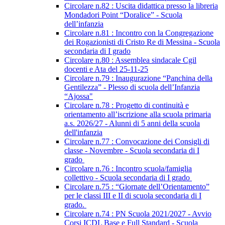
Circolare n.82 : Uscita didattica presso la libreria
Mondadori Point “Doralice” - Scuola
dell’infanzia
Circolare n.81 : Incontro con la Congregazione
dei Rogazionisti di Cristo Re di Messina - Scuola
secondaria di I grado
Circolare n.80 : Assemblea sindacale Cgil
docenti e Ata del 25-11-25
Circolare n.79 : Inaugurazione “Panchina della
Gentilezza” - Plesso di scuola dell’Infanzia
“Ajossa"
Circolare n.78 : Progetto di continuità e
orientamento all’iscrizione alla scuola primaria
a.s. 2026/27 - Alunni di 5 anni della scuola
dell'infanzia
Circolare n.77 : Convocazione dei Consigli di
classe - Novembre - Scuola secondaria di I
grado
Circolare n.76 : Incontro scuola/famiglia
collettivo - Scuola secondaria di I grado
Circolare n.75 : “Giornate dell’Orientamento”
per le classi III e II di scuola secondaria di I
grado.
Circolare n.74 : PN Scuola 2021/2027 - Avvio
Corsi ICDL Base e Full Standard - Scuola