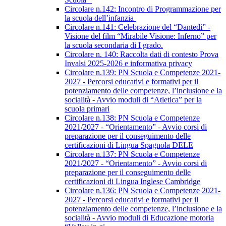
Circolare n.142: Incontro di Programmazione per
la scuola dell’infanzia
Circolare n.141: Celebrazione del “Dantedì” -
Visione del film “Mirabile Visione: Inferno” per
la scuola secondaria di I grado.
Circolare n. 140: Raccolta dati di contesto Prova
Invalsi 2025-2026 e informativa privacy
Circolare n.139: PN Scuola e Competenze 2021-
2027 - Percorsi educativi e formativi per il
potenziamento delle competenze, l’inclusione e la
socialità - Avvio moduli di “Atletica” per la
scuola primari
Circolare n.138: PN Scuola e Competenze
2021/2027 - “Orientamento” - Avvio corsi di
preparazione per il conseguimento delle
certificazioni di Lingua Spagnola DELE
Circolare n.137: PN Scuola e Competenze
2021/2027 - “Orientamento” - Avvio corsi di
preparazione per il conseguimento delle
certificazioni di Lingua Inglese Cambridge
Circolare n.136: PN Scuola e Competenze 2021-
2027 - Percorsi educativi e formativi per il
potenziamento delle competenze, l’inclusione e la
socialità - Avvio moduli di Educazione motoria