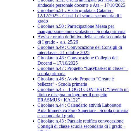
sindacale personale docente e Ata – 17/10/2025
Circolare n.51 : Visita guidata a Catania -
12/12/2025 - Classi I di scuola secondaria di I
grado
Circolare n.50 : Partecipazione Messa per
inaugurazione anno scolastico - Scuola primaria
Avviso: orario definitivo della scuola secondaria
di I grado - a.s. 25/26
Circolare n.49 : Convocazione dei Consigli di
interclasse - 21 ottobre 2025
Circolare n.48 : Convocazione Collegio dei
Docenti – 17/10/2025
Circolare n.47 : Progetto “Easybasket in classe” -
scuola primaria
Circolare n.46 : Avvio Progetto “Creare è
bellezza” - Scuola primaria
Circolare n.45 - LOGO CONTEST: “Inventa un
titolo e disegna un logo per il progetto
ERASMUS+ KA122”
Circolare n.44 : Calendario attività Laboratori
Aula Immersiva Faro Superiore - Scuola primaria
e secondaria I grado
Circolare n.43 : Parziale rettifica convocazione
Consigli di classe scuola secondaria di I grado -