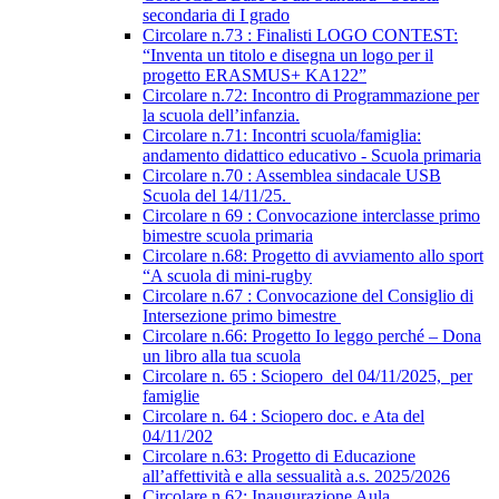
secondaria di I grado
Circolare n.73 : Finalisti LOGO CONTEST:
“Inventa un titolo e disegna un logo per il
progetto ERASMUS+ KA122”
Circolare n.72: Incontro di Programmazione per
la scuola dell’infanzia.
Circolare n.71: Incontri scuola/famiglia:
andamento didattico educativo - Scuola primaria
Circolare n.70 : Assemblea sindacale USB
Scuola del 14/11/25.
Circolare n 69 : Convocazione interclasse primo
bimestre scuola primaria
Circolare n.68: Progetto di avviamento allo sport
“A scuola di mini-rugby
Circolare n.67 : Convocazione del Consiglio di
Intersezione primo bimestre
Circolare n.66: Progetto Io leggo perché – Dona
un libro alla tua scuola
Circolare n. 65 : Sciopero del 04/11/2025, per
famiglie
Circolare n. 64 : Sciopero doc. e Ata del
04/11/202
Circolare n.63: Progetto di Educazione
all’affettività e alla sessualità a.s. 2025/2026
Circolare n.62: Inaugurazione Aula