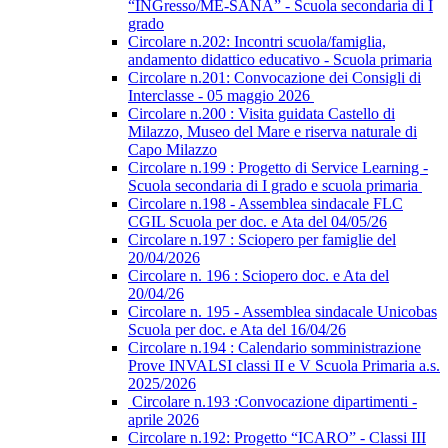
“INGresso/ME-SANA” - Scuola secondaria di I
grado
Circolare n.202: Incontri scuola/famiglia,
andamento didattico educativo - Scuola primaria
Circolare n.201: Convocazione dei Consigli di
Interclasse - 05 maggio 2026
Circolare n.200 : Visita guidata Castello di
Milazzo, Museo del Mare e riserva naturale di
Capo Milazzo
Circolare n.199 : Progetto di Service Learning -
Scuola secondaria di I grado e scuola primaria
Circolare n.198 - Assemblea sindacale FLC
CGIL Scuola per doc. e Ata del 04/05/26
Circolare n.197 : Sciopero per famiglie del
20/04/2026
Circolare n. 196 : Sciopero doc. e Ata del
20/04/26
Circolare n. 195 - Assemblea sindacale Unicobas
Scuola per doc. e Ata del 16/04/26
Circolare n.194 : Calendario somministrazione
Prove INVALSI classi II e V Scuola Primaria a.s.
2025/2026
Circolare n.193 :Convocazione dipartimenti -
aprile 2026
Circolare n.192: Progetto “ICARO” - Classi III