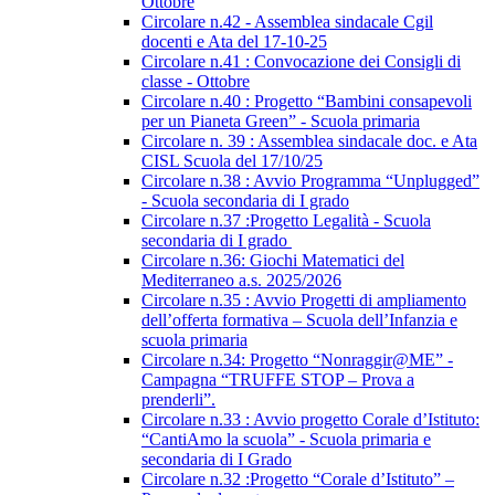
Ottobre
Circolare n.42 - Assemblea sindacale Cgil
docenti e Ata del 17-10-25
Circolare n.41 : Convocazione dei Consigli di
classe - Ottobre
Circolare n.40 : Progetto “Bambini consapevoli
per un Pianeta Green” - Scuola primaria
Circolare n. 39 : Assemblea sindacale doc. e Ata
CISL Scuola del 17/10/25
Circolare n.38 : Avvio Programma “Unplugged”
- Scuola secondaria di I grado
Circolare n.37 :Progetto Legalità - Scuola
secondaria di I grado
Circolare n.36: Giochi Matematici del
Mediterraneo a.s. 2025/2026
Circolare n.35 : Avvio Progetti di ampliamento
dell’offerta formativa – Scuola dell’Infanzia e
scuola primaria
Circolare n.34: Progetto “Nonraggir@ME” -
Campagna “TRUFFE STOP – Prova a
prenderli”.
Circolare n.33 : Avvio progetto Corale d’Istituto:
“CantiAmo la scuola” - Scuola primaria e
secondaria di I Grado
Circolare n.32 :Progetto “Corale d’Istituto” –