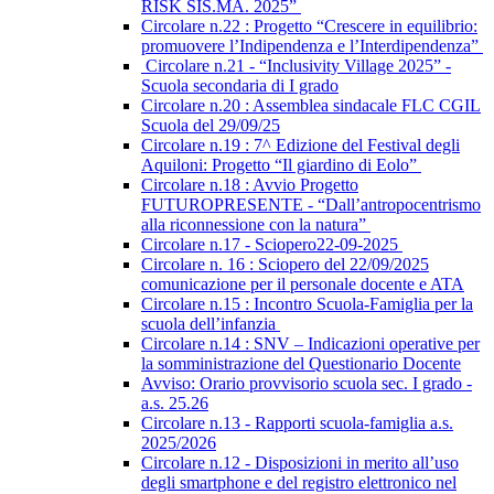
RISK SIS.MA. 2025”
Circolare n.22 : Progetto “Crescere in equilibrio:
promuovere l’Indipendenza e l’Interdipendenza”
Circolare n.21 - “Inclusivity Village 2025” -
Scuola secondaria di I grado
Circolare n.20 : Assemblea sindacale FLC CGIL
Scuola del 29/09/25
Circolare n.19 : 7^ Edizione del Festival degli
Aquiloni: Progetto “Il giardino di Eolo”
Circolare n.18 : Avvio Progetto
FUTUROPRESENTE - “Dall’antropocentrismo
alla riconnessione con la natura”
Circolare n.17 - Sciopero22-09-2025
Circolare n. 16 : Sciopero del 22/09/2025
comunicazione per il personale docente e ATA
Circolare n.15 : Incontro Scuola-Famiglia per la
scuola dell’infanzia
Circolare n.14 : SNV – Indicazioni operative per
la somministrazione del Questionario Docente
Avviso: Orario provvisorio scuola sec. I grado -
a.s. 25.26
Circolare n.13 - Rapporti scuola-famiglia a.s.
2025/2026
Circolare n.12 - Disposizioni in merito all’uso
degli smartphone e del registro elettronico nel