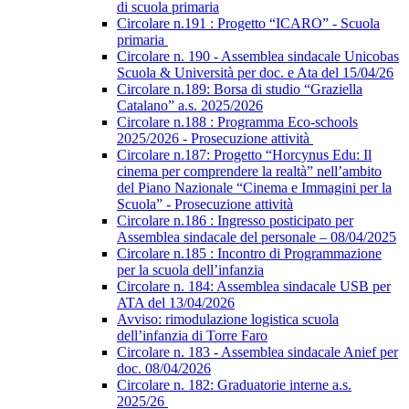
di scuola primaria
Circolare n.191 : Progetto “ICARO” - Scuola
primaria
Circolare n. 190 - Assemblea sindacale Unicobas
Scuola & Università per doc. e Ata del 15/04/26
Circolare n.189: Borsa di studio “Graziella
Catalano” a.s. 2025/2026
Circolare n.188 : Programma Eco-schools
2025/2026 - Prosecuzione attività
Circolare n.187: Progetto “Horcynus Edu: Il
cinema per comprendere la realtà” nell’ambito
del Piano Nazionale “Cinema e Immagini per la
Scuola” - Prosecuzione attività
Circolare n.186 : Ingresso posticipato per
Assemblea sindacale del personale – 08/04/2025
Circolare n.185 : Incontro di Programmazione
per la scuola dell’infanzia
Circolare n. 184: Assemblea sindacale USB per
ATA del 13/04/2026
Avviso: rimodulazione logistica scuola
dell’infanzia di Torre Faro
Circolare n. 183 - Assemblea sindacale Anief per
doc. 08/04/2026
Circolare n. 182: Graduatorie interne a.s.
2025/26