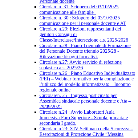
Personale docente
Circolare n. 31: Sciopero del 03/10/2025
comunicazione alle famiglie
Circolare n. 30 : Sciopero del 03/10/2025
comunicazione per il personale docente e AT
Circolare n.29: Elezioni rappresentanti dei
genitori Consigli di
Classe/Interclasse/Intersezione a.s. 2025/2026
Circolare n.28 : Piano Triennale di Formazione
del Personale Docente triennio 2025/28 -
Rilevazione bisogni formativi.
Circolare n.27: Avvio servizio di refezione
scolastica a.s. 2025/26
Circolare n.26 : Piano Educativo Individualizzato
(PEI) – Webinar formativo per la compilazione e
l’utilizzo del modello informatizzato – Incontro
regionale online
Circolaren. 25 : Ingresso posticipato per
Assemblea sindacale personale docente e Ata –
29/09/2025
Circolare n.24 : Avvio Laboratori Aula
Immersiva Faro Superiore - Scuola primaria e
secondaria I grado.
Circolare n.23: XIV Settimana della Sicurezza –
Esercitazioni di Protezione Civile “Messina