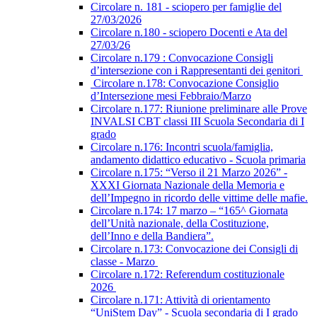
Circolare n. 181 - sciopero per famiglie del
27/03/2026
Circolare n.180 - sciopero Docenti e Ata del
27/03/26
Circolare n.179 : Convocazione Consigli
d’intersezione con i Rappresentanti dei genitori
Circolare n.178: Convocazione Consiglio
d’Intersezione mesi Febbraio/Marzo
Circolare n.177: Riunione preliminare alle Prove
INVALSI CBT classi III Scuola Secondaria di I
grado
Circolare n.176: Incontri scuola/famiglia,
andamento didattico educativo - Scuola primaria
Circolare n.175: “Verso il 21 Marzo 2026” -
XXXI Giornata Nazionale della Memoria e
dell’Impegno in ricordo delle vittime delle mafie.
Circolare n.174: 17 marzo – “165^ Giornata
dell’Unità nazionale, della Costituzione,
dell’Inno e della Bandiera”.
Circolare n.173: Convocazione dei Consigli di
classe - Marzo
Circolare n.172: Referendum costituzionale
2026
Circolare n.171: Attività di orientamento
“UniStem Day” - Scuola secondaria di I grado