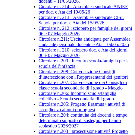
docenti – 11/05/2026.
Circolare n. 214 - Assemblea sindacale ANIEF
per doc. e Ata del 19/05/26
Circolare n. 213 - Assemblea sindacale CISL
Scuola per doc. e Ata del 15/05/26
Circolare n. 212 : sciopero per famiglie dei giorni
06 e 07 Maggio 2026
Circolare n.211: Uscita anticipata per Assemblea
sindacale personale docente e Ata – 04/05/2025
Circolare n. 210: sciopero doc. e Ata dei giorni
06 e 07 Maggio 2026
Circolare n.209 : Incontro scuola-famiglia per la
scuola dell’infanzia
Circolare n.208: Convocazione Consigli
d’intersezione con i Rappresentanti dei genitori
Circolare n.207: Convocazione dei Consigli di
classe scuola secondaria di I grado - Maggio
Circolare n.206: Incontro scuola/famiglia
collettivo - Scuola secondaria di I grado
Circolare n.205: Progetto Erasmus+ attività di
accoglienza alunni portoghesi
Circolare n.204: continuità dei docenti a tempo
determinato su posto di sostegno per l’anno
scolastico 2026/2027
Circolare n.203 : prosecuzione attività Progetto