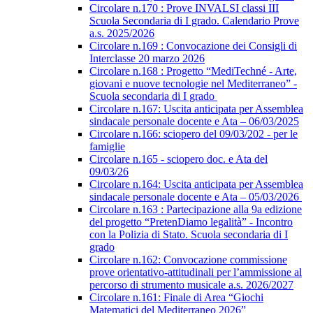
Circolare n.170 : Prove INVALSI classi III
Scuola Secondaria di I grado. Calendario Prove
a.s. 2025/2026
Circolare n.169 : Convocazione dei Consigli di
Interclasse 20 marzo 2026
Circolare n.168 : Progetto “MediTechné - Arte,
giovani e nuove tecnologie nel Mediterraneo” -
Scuola secondaria di I grado
Circolare n.167: Uscita anticipata per Assemblea
sindacale personale docente e Ata – 06/03/2025
Circolare n.166: sciopero del 09/03/202 - per le
famiglie
Circolare n.165 - sciopero doc. e Ata del
09/03/26
Circolare n.164: Uscita anticipata per Assemblea
sindacale personale docente e Ata – 05/03/2026
Circolare n.163 : Partecipazione alla 9a edizione
del progetto “PretenDiamo legalità” - Incontro
con la Polizia di Stato. Scuola secondaria di I
grado
Circolare n.162: Convocazione commissione
prove orientativo-attitudinali per l’ammissione al
percorso di strumento musicale a.s. 2026/2027
Circolare n.161: Finale di Area “Giochi
Matematici del Mediterraneo 2026”