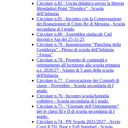
Circolare n.82 : Uscita didattica presso la libreria
Mondadori Point “Doralice” - Scuola
dell’infanzia
Circolare n.81 : Incontro con la Congregazione
dei Rogazionisti di Cristo Re di Messina - Scuola
secondaria di I grado
Circolare n.80 : Assemblea sindacale Cgil
docenti e Ata del 25-11-25
Circolare n.79 : Inaugurazione “Panchina della
Gentilezza” - Plesso di scuola dell’Infanzia
“Ajossa"
Circolare n.78 : Progetto di continuità e
orientamento all’iscrizione alla scuola primaria
a.s. 2026/27 - Alunni di 5 anni della scuola
dell'infanzia
Circolare n.77 : Convocazione dei Consigli di
classe - Novembre - Scuola secondaria di I
grado
Circolare n.76 : Incontro scuola/famiglia
collettivo - Scuola secondaria di I grado
Circolare n.75 : “Giornate dell’Orientamento”
per le classi III e II di scuola secondaria di I
grado.
Circolare n.74 : PN Scuola 2021/2027 - Avvio
Corsi ICDL Base e Full Standard - Scuola