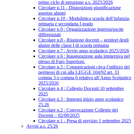
primo ciclo di istruzione a.s. 2025/2026
Circolare n.11 - Disposizioni giustificazione
assenze alunni
Circolare n.10 - Modulistica scuola dell’infanzia,
primaria e secondaria I grado
Circolare n.9 : Organizzazione ingressi/uscite
differenziati
Circolare n.8 - Riunione docenti – genitori degli
alunni delle classi I di scuola primaria
Circolare n.7 : Avvio anno scolastico 2025/2026
Circolare n.6 : Inaugurazione aula immersiva nel
plesso di Faro Superiore.
Circolare n.5 : Comunicazioni circa l’utilizzo dei
permessi di cui alla LEGGE 104/92 art. 33
comma 3 o comma 6 relativo all’Anno Scolastico
2025/2026
Circolare n 4 : Collegio Docenti 10 settembre
2025
Circolare n.3 : Impegni inizio anno scolastico
25.26
Circolare n.2 : Convocazione Collegio dei
Docenti – 02/09/2025
Circolare n.1 - Presa di servizio 1 settembre 2025
Avvisi a.s. 25/26