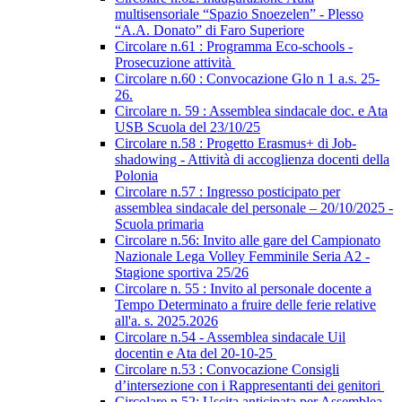
multisensoriale “Spazio Snoezelen” - Plesso
“A.A. Donato” di Faro Superiore
Circolare n.61 : Programma Eco-schools -
Prosecuzione attività
Circolare n.60 : Convocazione Glo n 1 a.s. 25-
26.
Circolare n. 59 : Assemblea sindacale doc. e Ata
USB Scuola del 23/10/25
Circolare n.58 : Progetto Erasmus+ di Job-
shadowing - Attività di accoglienza docenti della
Polonia
Circolare n.57 : Ingresso posticipato per
assemblea sindacale del personale – 20/10/2025 -
Scuola primaria
Circolare n.56: Invito alle gare del Campionato
Nazionale Lega Volley Femminile Seria A2 -
Stagione sportiva 25/26
Circolare n. 55 : Invito al personale docente a
Tempo Determinato a fruire delle ferie relative
all'a. s. 2025.2026
Circolare n.54 - Assemblea sindacale Uil
docentin e Ata del 20-10-25
Circolare n.53 : Convocazione Consigli
d’intersezione con i Rappresentanti dei genitori
Circolare n.52: Uscita anticipata per Assemblea