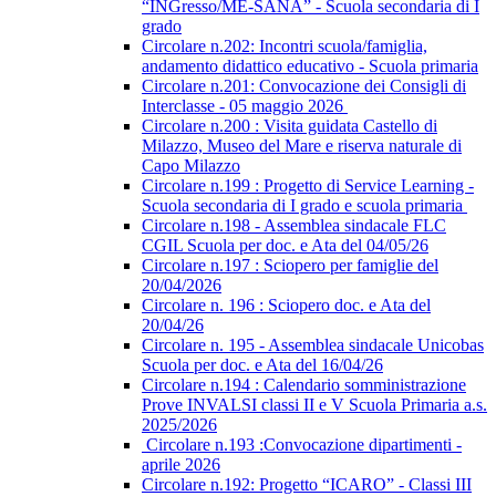
“INGresso/ME-SANA” - Scuola secondaria di I
grado
Circolare n.202: Incontri scuola/famiglia,
andamento didattico educativo - Scuola primaria
Circolare n.201: Convocazione dei Consigli di
Interclasse - 05 maggio 2026
Circolare n.200 : Visita guidata Castello di
Milazzo, Museo del Mare e riserva naturale di
Capo Milazzo
Circolare n.199 : Progetto di Service Learning -
Scuola secondaria di I grado e scuola primaria
Circolare n.198 - Assemblea sindacale FLC
CGIL Scuola per doc. e Ata del 04/05/26
Circolare n.197 : Sciopero per famiglie del
20/04/2026
Circolare n. 196 : Sciopero doc. e Ata del
20/04/26
Circolare n. 195 - Assemblea sindacale Unicobas
Scuola per doc. e Ata del 16/04/26
Circolare n.194 : Calendario somministrazione
Prove INVALSI classi II e V Scuola Primaria a.s.
2025/2026
Circolare n.193 :Convocazione dipartimenti -
aprile 2026
Circolare n.192: Progetto “ICARO” - Classi III