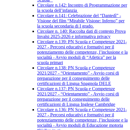
Circolare n.142: Incontro di Programmazione per
la scuola dell’infanzia
Circolare n.141: Celebrazione del “Dantedì” -
Visione del film “Mirabile Visione: Inferno” per
la scuola secondaria di I grado.
Circolare n. 140: Raccolta dati di contesto Prova
Invalsi 2025-2026 e informativa privacy
Circolare n.139: PN Scuola e Competenze 2021-
2027 - Percorsi educativi e formativi per il
potenziamento delle competenze, l’inclusione e la
socialità - Avvio moduli di “Atletica” per la
scuola primari
Circolare n.138: PN Scuola e Competenze
2021/2027 - “Orientamento” - Avvio corsi di
preparazione per il conseguimento delle
certificazioni di Lingua Spagnola DELE
Circolare n.137: PN Scuola e Competenze
2021/2027 - “Orientamento” - Avvio corsi di
preparazione per il conseguimento delle
certificazioni di Lingua Inglese Cambridge
Circolare n.136: PN Scuola e Competenze 2021-
2027 - Percorsi educativi e formativi per il
potenziamento delle competenze, l’inclusione e la
socialità - Avvio moduli di Educazione motoria