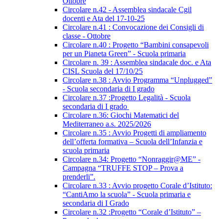
Ottobre
Circolare n.42 - Assemblea sindacale Cgil
docenti e Ata del 17-10-25
Circolare n.41 : Convocazione dei Consigli di
classe - Ottobre
Circolare n.40 : Progetto “Bambini consapevoli
per un Pianeta Green” - Scuola primaria
Circolare n. 39 : Assemblea sindacale doc. e Ata
CISL Scuola del 17/10/25
Circolare n.38 : Avvio Programma “Unplugged”
- Scuola secondaria di I grado
Circolare n.37 :Progetto Legalità - Scuola
secondaria di I grado
Circolare n.36: Giochi Matematici del
Mediterraneo a.s. 2025/2026
Circolare n.35 : Avvio Progetti di ampliamento
dell’offerta formativa – Scuola dell’Infanzia e
scuola primaria
Circolare n.34: Progetto “Nonraggir@ME” -
Campagna “TRUFFE STOP – Prova a
prenderli”.
Circolare n.33 : Avvio progetto Corale d’Istituto:
“CantiAmo la scuola” - Scuola primaria e
secondaria di I Grado
Circolare n.32 :Progetto “Corale d’Istituto” –