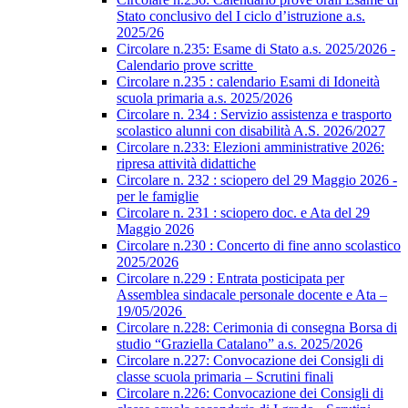
Stato conclusivo del I ciclo d’istruzione a.s.
2025/26
Circolare n.235: Esame di Stato a.s. 2025/2026 -
Calendario prove scritte
Circolare n.235 : calendario Esami di Idoneità
scuola primaria a.s. 2025/2026
Circolare n. 234 : Servizio assistenza e trasporto
scolastico alunni con disabilità A.S. 2026/2027
Circolare n.233: Elezioni amministrative 2026:
ripresa attività didattiche
Circolare n. 232 : sciopero del 29 Maggio 2026 -
per le famiglie
Circolare n. 231 : sciopero doc. e Ata del 29
Maggio 2026
Circolare n.230 : Concerto di fine anno scolastico
2025/2026
Circolare n.229 : Entrata posticipata per
Assemblea sindacale personale docente e Ata –
19/05/2026
Circolare n.228: Cerimonia di consegna Borsa di
studio “Graziella Catalano” a.s. 2025/2026
Circolare n.227: Convocazione dei Consigli di
classe scuola primaria – Scrutini finali
Circolare n.226: Convocazione dei Consigli di