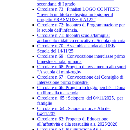
secondaria di I grado
Circolare n.73 : Finalisti LOGO CONTEST:
“Inventa un titolo e disegna un logo per il
progetto ERASMUS+ KA122”
Circolare n.72: Incontro di Programmazione per
la scuola dell’infanzia.
Circolare n.71: Incontri scuola/famiglia:
andamento didattico educativo - Scuola primaria
Circolare n.70 : Assemblea sindacale USB
Scuola del 14/11/25.
Circolare n 69 : Convocazione interclasse primo
bimestre scuola primaria
Circolare n.68: Progetto di avviamento allo sport
“A scuola di mini-rugby
Circolare n.67 : Convocazione del Consiglio di
Intersezione primo bimestre
Circolare n.66: Progetto Io leggo perché – Dona
un libro alla tua scuola
Circolare n. 65 : Sciopero del 04/11/2025, per
famiglie
Circolare n. 64 : Sciopero doc. e Ata del
04/11/202
Circolare n.63: Progetto di Educazione
all’affettività e alla sessualità a.s. 2025/2026
Circolare n.62: Inaugurazione Aula