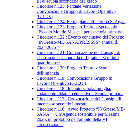
III di scuola secondaria di I grado
Circolare n.125: Parziale Variazione
Convocazione Gruppo di Lavoro Operativo
(G.L.O.)
Circolare n.124: Festeggiamenti Patrona S. Agata
Circolare n.123: Progetto Teatro - Spettacolo
“Piccolo Mondo Musica” per la scuola primaria
Circolare n.122 : Evento conclusivo del Progetto
“INGresso/ME-SANA/PRESSSS” annualità
2024/2025 ”
Circolare n.121: Convocazione dei Consigli di
classe scuola secondaria di I grado - Scrutini I
quadrimestre
Circolare n.120: Progetto Teatro - Scuola
dell’infanzia
Circolare n.119: Convocazione Gruppo di
Lavoro Operativo (G.L.O.)
Circolare n.118 : Incontri scuola/famiglia:
andamento didattico educativo - Scuola primaria
Circolare n.117 : Convocazione dei Consigli di
interclasse secondo bimestre
Circolare n.116 : Avvio Progetto “INGresso/ME-
SANA” - Un’Agenda sostenibile per Messina
2026: un prototipo nell’ambito della VI
circoscrizione”