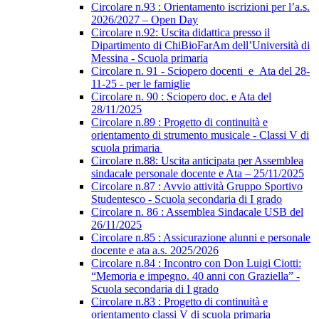
Circolare n.93 : Orientamento iscrizioni per l’a.s.
2026/2027 – Open Day
Circolare n.92: Uscita didattica presso il
Dipartimento di ChiBioFarAm dell’Università di
Messina - Scuola primaria
Circolare n. 91 - Sciopero docenti_e_Ata del 28-
11-25 - per le famiglie
Circolare n. 90 : Sciopero doc. e Ata del
28/11/2025
Circolare n.89 : Progetto di continuità e
orientamento di strumento musicale - Classi V di
scuola primaria
Circolare n.88: Uscita anticipata per Assemblea
sindacale personale docente e Ata – 25/11/2025
Circolare n.87 : Avvio attività Gruppo Sportivo
Studentesco - Scuola secondaria di I grado
Circolare n. 86 : Assemblea Sindacale USB del
26/11/2025
Circolare n.85 : Assicurazione alunni e personale
docente e ata a.s. 2025/2026
Circolare n.84 : Incontro con Don Luigi Ciotti:
“Memoria e impegno. 40 anni con Graziella” -
Scuola secondaria di I grado
Circolare n.83 : Progetto di continuità e
orientamento classi V di scuola primaria