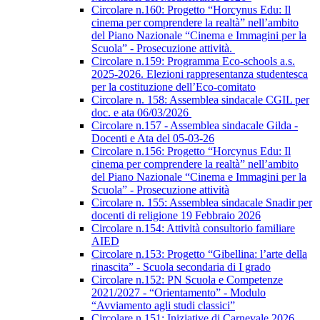
Circolare n.160: Progetto “Horcynus Edu: Il
cinema per comprendere la realtà” nell’ambito
del Piano Nazionale “Cinema e Immagini per la
Scuola” - Prosecuzione attività.
Circolare n.159: Programma Eco-schools a.s.
2025-2026. Elezioni rappresentanza studentesca
per la costituzione dell’Eco-comitato
Circolare n. 158: Assemblea sindacale CGIL per
doc. e ata 06/03/2026
Circolare n.157 - Assemblea sindacale Gilda -
Docenti e Ata del 05-03-26
Circolare n.156: Progetto “Horcynus Edu: Il
cinema per comprendere la realtà” nell’ambito
del Piano Nazionale “Cinema e Immagini per la
Scuola” - Prosecuzione attività
Circolare n. 155: Assemblea sindacale Snadir per
docenti di religione 19 Febbraio 2026
Circolare n.154: Attività consultorio familiare
AIED
Circolare n.153: Progetto “Gibellina: l’arte della
rinascita” - Scuola secondaria di I grado
Circolare n.152: PN Scuola e Competenze
2021/2027 - “Orientamento” - Modulo
“Avviamento agli studi classici”
Circolare n.151: Iniziative di Carnevale 2026