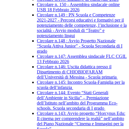
Circolare n. 150 - Assemblea sindacale online
USB 18 Febbraio 2026
Circolare n.149 : PN Scuola e Competenze
2021-2027 - Percorsi educativi e formativi per il
potenziamento delle competenze, l’inclusione e la
socialità - Avvio moduli di “Teatro” e
potenziamento lingui
Circolare n.148 : Avvio Progetto Nazionale
“Scuola Attiva Junior” - Scuola Secondaria di I
grado
Circolare n.147: Assemblea sindacale FLC CGIL
13 Febbraio 2026
Circolare n.146: Uscita didattica presso il
Dipartimento di CHIOBIOFARAM
dell’Università di Messina - Scuola primaria
Circolare n.145: Incontro Scuola-Famiglia per la
scuola dell’infanzia
Circolare n.144: Evento “Stati Generali
dell’Ambiente in Sicilia” – Premiazione
dell’Istituto nell’ambito del Programma Eco-
schools. Scuola secondaria di I grado
Circolare n.143: Avvio progetto “Horcynus Edu:
Il cinema per comprendere la realtà” nell’ambito
del Piano Nazionale “Cinema e Immagini per la
Scuola”