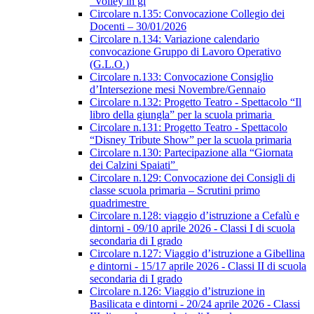
“Volley in gi
Circolare n.135: Convocazione Collegio dei
Docenti – 30/01/2026
Circolare n.134: Variazione calendario
convocazione Gruppo di Lavoro Operativo
(G.L.O.)
Circolare n.133: Convocazione Consiglio
d’Intersezione mesi Novembre/Gennaio
Circolare n.132: Progetto Teatro - Spettacolo “Il
libro della giungla” per la scuola primaria
Circolare n.131: Progetto Teatro - Spettacolo
“Disney Tribute Show” per la scuola primaria
Circolare n.130: Partecipazione alla “Giornata
dei Calzini Spaiati”
Circolare n.129: Convocazione dei Consigli di
classe scuola primaria – Scrutini primo
quadrimestre
Circolare n.128: viaggio d’istruzione a Cefalù e
dintorni - 09/10 aprile 2026 - Classi I di scuola
secondaria di I grado
Circolare n.127: Viaggio d’istruzione a Gibellina
e dintorni - 15/17 aprile 2026 - Classi II di scuola
secondaria di I grado
Circolare n.126: Viaggio d’istruzione in
Basilicata e dintorni - 20/24 aprile 2026 - Classi