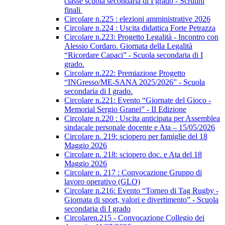
classe scuola secondaria di I grado - Scrutini
finali
Circolare n.225 : elezioni amministrative 2026
Circolare n.224 : Uscita didattica Forte Petrazza
Circolare n.223: Progetto Legalità - Incontro con
Alessio Cordaro. Giornata della Legalità
“Ricordare Capaci” - Scuola secondaria di I
grado.
Circolare n.222: Premiazione Progetto
“INGresso/ME-SANA 2025/2026” - Scuola
secondaria di I grado.
Circolare n.221: Evento “Giornate del Gioco -
Memorial Sergio Granei” - II Edizione
Circolare n.220 : Uscita anticipata per Assemblea
sindacale personale docente e Ata – 15/05/2026
Circolare n. 219: sciopero per famiglie del 18
Maggio 2026
Circolare n. 218: sciopero doc. e Ata del 18
Maggio 2026
Circolare n. 217 : Convocazione Gruppo di
lavoro operativo (GLO)
Circolare n.216: Evento “Torneo di Tag Rugby -
Giornata di sport, valori e divertimento” - Scuola
secondaria di I grado
Circolaren.215 - Convocazione Collegio dei