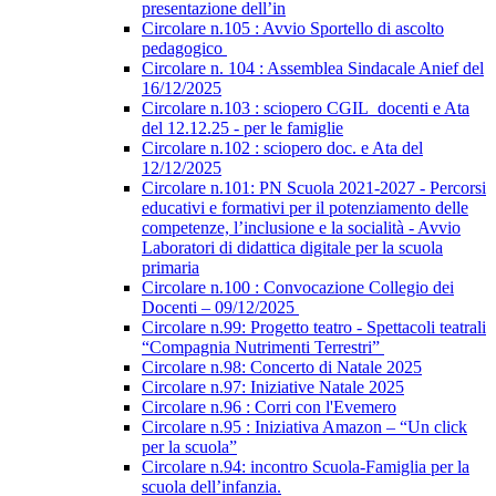
presentazione dell’in
Circolare n.105 : Avvio Sportello di ascolto
pedagogico
Circolare n. 104 : Assemblea Sindacale Anief del
16/12/2025
Circolare n.103 : sciopero CGIL_docenti e Ata
del 12.12.25 - per le famiglie
Circolare n.102 : sciopero doc. e Ata del
12/12/2025
Circolare n.101: PN Scuola 2021-2027 - Percorsi
educativi e formativi per il potenziamento delle
competenze, l’inclusione e la socialità - Avvio
Laboratori di didattica digitale per la scuola
primaria
Circolare n.100 : Convocazione Collegio dei
Docenti – 09/12/2025
Circolare n.99: Progetto teatro - Spettacoli teatrali
“Compagnia Nutrimenti Terrestri”
Circolare n.98: Concerto di Natale 2025
Circolare n.97: Iniziative Natale 2025
Circolare n.96 : Corri con l'Evemero
Circolare n.95 : Iniziativa Amazon – “Un click
per la scuola”
Circolare n.94: incontro Scuola-Famiglia per la
scuola dell’infanzia.