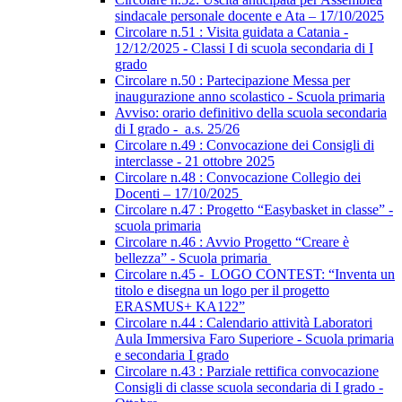
sindacale personale docente e Ata – 17/10/2025
Circolare n.51 : Visita guidata a Catania -
12/12/2025 - Classi I di scuola secondaria di I
grado
Circolare n.50 : Partecipazione Messa per
inaugurazione anno scolastico - Scuola primaria
Avviso: orario definitivo della scuola secondaria
di I grado - a.s. 25/26
Circolare n.49 : Convocazione dei Consigli di
interclasse - 21 ottobre 2025
Circolare n.48 : Convocazione Collegio dei
Docenti – 17/10/2025
Circolare n.47 : Progetto “Easybasket in classe” -
scuola primaria
Circolare n.46 : Avvio Progetto “Creare è
bellezza” - Scuola primaria
Circolare n.45 - LOGO CONTEST: “Inventa un
titolo e disegna un logo per il progetto
ERASMUS+ KA122”
Circolare n.44 : Calendario attività Laboratori
Aula Immersiva Faro Superiore - Scuola primaria
e secondaria I grado
Circolare n.43 : Parziale rettifica convocazione
Consigli di classe scuola secondaria di I grado -