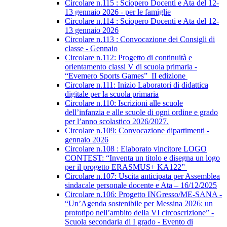
Circolare n.115 : Sciopero Docenti e Ata del 12-
13 gennaio 2026 - per le famiglie
Circolare n.114 : Sciopero Docenti e Ata del 12-
13 gennaio 2026
Circolare n.113 : Convocazione dei Consigli di
classe - Gennaio
Circolare n.112: Progetto di continuità e
orientamento classi V di scuola primaria -
“Evemero Sports Games” II edizione
Circolare n.111: Inizio Laboratori di didattica
digitale per la scuola primaria
Circolare n.110: Iscrizioni alle scuole
dell’infanzia e alle scuole di ogni ordine e grado
per l’anno scolastico 2026/2027.
Circolare n.109: Convocazione dipartimenti -
gennaio 2026
Circolare n.108 : Elaborato vincitore LOGO
CONTEST: “Inventa un titolo e disegna un logo
per il progetto ERASMUS+ KA122”
Circolare n.107: Uscita anticipata per Assemblea
sindacale personale docente e Ata – 16/12/2025
Circolare n.106: Progetto INGresso/ME-SANA -
“Un’Agenda sostenibile per Messina 2026: un
prototipo nell’ambito della VI circoscrizione” -
Scuola secondaria di I grado - Evento di