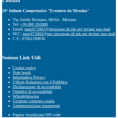
Contatti
19° Istituto Comprensivo "Evemero da Messina"
Via Adolfo Romano, 98164 - Messina
Tel:
+39 090 392008
Email:
meic872002@istruzione.it
Link per inviare una mail
PEC:
meic872002@pec.istruzione.it
Link per inviare una mail
C.F.: 97062190836
Sezione Link Utili
Cookie policy
Note legali
Informativa Privacy
Ufficio Relazioni con il Pubblico
Dichiarazione di accessibilità
Obiettivi di accessibilità
Whistleblowing
Gestione consensi cookie
Amministrazione trasparente
Pagina visualizzata
690
volte