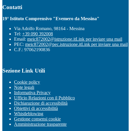
Contatti
19° Istituto Comprensivo "Evemero da Messina"
Via Adolfo Romano, 98164 - Messina
Tel:
+39 090 392008
Email:
meic872002@istruzione.it
Link per inviare una mail
PEC:
meic872002@pec.istruzione.it
Link per inviare una mail
C.F.: 97062190836
Sezione Link Utili
Cookie policy
Note legali
Informativa Privacy
Ufficio Relazioni con il Pubblico
Dichiarazione di accessibilità
Obiettivi di accessibilità
Whistleblowing
Gestione consensi cookie
Amministrazione trasparente