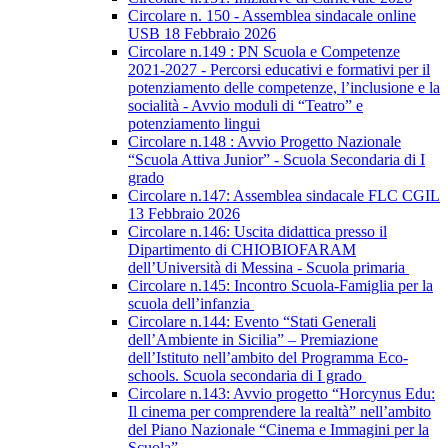
Circolare n. 150 - Assemblea sindacale online
USB 18 Febbraio 2026
Circolare n.149 : PN Scuola e Competenze
2021-2027 - Percorsi educativi e formativi per il
potenziamento delle competenze, l’inclusione e la
socialità - Avvio moduli di “Teatro” e
potenziamento lingui
Circolare n.148 : Avvio Progetto Nazionale
“Scuola Attiva Junior” - Scuola Secondaria di I
grado
Circolare n.147: Assemblea sindacale FLC CGIL
13 Febbraio 2026
Circolare n.146: Uscita didattica presso il
Dipartimento di CHIOBIOFARAM
dell’Università di Messina - Scuola primaria
Circolare n.145: Incontro Scuola-Famiglia per la
scuola dell’infanzia
Circolare n.144: Evento “Stati Generali
dell’Ambiente in Sicilia” – Premiazione
dell’Istituto nell’ambito del Programma Eco-
schools. Scuola secondaria di I grado
Circolare n.143: Avvio progetto “Horcynus Edu:
Il cinema per comprendere la realtà” nell’ambito
del Piano Nazionale “Cinema e Immagini per la
Scuola”