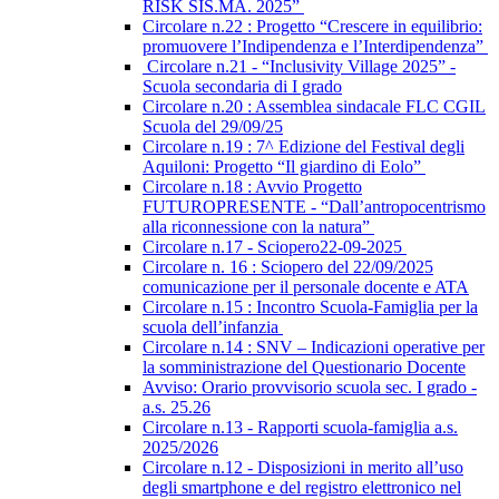
RISK SIS.MA. 2025”
Circolare n.22 : Progetto “Crescere in equilibrio:
promuovere l’Indipendenza e l’Interdipendenza”
Circolare n.21 - “Inclusivity Village 2025” -
Scuola secondaria di I grado
Circolare n.20 : Assemblea sindacale FLC CGIL
Scuola del 29/09/25
Circolare n.19 : 7^ Edizione del Festival degli
Aquiloni: Progetto “Il giardino di Eolo”
Circolare n.18 : Avvio Progetto
FUTUROPRESENTE - “Dall’antropocentrismo
alla riconnessione con la natura”
Circolare n.17 - Sciopero22-09-2025
Circolare n. 16 : Sciopero del 22/09/2025
comunicazione per il personale docente e ATA
Circolare n.15 : Incontro Scuola-Famiglia per la
scuola dell’infanzia
Circolare n.14 : SNV – Indicazioni operative per
la somministrazione del Questionario Docente
Avviso: Orario provvisorio scuola sec. I grado -
a.s. 25.26
Circolare n.13 - Rapporti scuola-famiglia a.s.
2025/2026
Circolare n.12 - Disposizioni in merito all’uso
degli smartphone e del registro elettronico nel