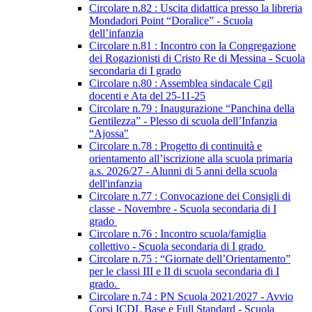
Circolare n.82 : Uscita didattica presso la libreria
Mondadori Point “Doralice” - Scuola
dell’infanzia
Circolare n.81 : Incontro con la Congregazione
dei Rogazionisti di Cristo Re di Messina - Scuola
secondaria di I grado
Circolare n.80 : Assemblea sindacale Cgil
docenti e Ata del 25-11-25
Circolare n.79 : Inaugurazione “Panchina della
Gentilezza” - Plesso di scuola dell’Infanzia
“Ajossa"
Circolare n.78 : Progetto di continuità e
orientamento all’iscrizione alla scuola primaria
a.s. 2026/27 - Alunni di 5 anni della scuola
dell'infanzia
Circolare n.77 : Convocazione dei Consigli di
classe - Novembre - Scuola secondaria di I
grado
Circolare n.76 : Incontro scuola/famiglia
collettivo - Scuola secondaria di I grado
Circolare n.75 : “Giornate dell’Orientamento”
per le classi III e II di scuola secondaria di I
grado.
Circolare n.74 : PN Scuola 2021/2027 - Avvio
Corsi ICDL Base e Full Standard - Scuola