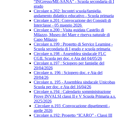
“INGresso/ME-SANA” - Scuola secondaria di I
grado
Circolare n.202: Incontri scuola/famiglia,
andamento didattico educativo - Scuola primaria
Circolare n.201: Convocazione dei Consigli di
Interclasse - 05 maggio 2026
Circolare n.200 : Visita guidata Castello di
Milazzo, Museo del Mare e riserva naturale di
Capo Milazzo
Circolare n.199 : Progetto di Service Learning -
Scuola secondaria di I grado e scuola primaria
Circolare n.198 - Assemblea sindacale FLC
CGIL Scuola per doc. e Ata del 04/05/26
Circolare n.197 : Sciopero per famiglie del
20/04/2026
Circolare n. 196 : Sciopero doc. e Ata del
20/04/26
Circolare n. 195 - Assemblea sindacale Unicobas
Scuola per doc. e Ata del 16/04/26
Circolare n.194 : Calendario somministrazione
Prove INVALSI classi II e V Scuola Primaria a.s.
2025/2026
Circolare n.193 :Convocazione dipartimenti -
aprile 2026
Circolare n.192: Progetto “ICARO” - Classi III