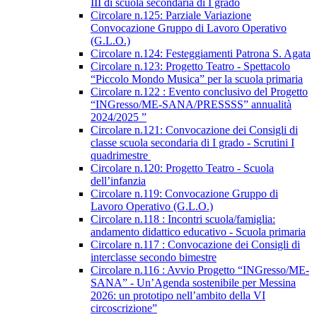
III di scuola secondaria di I grado
Circolare n.125: Parziale Variazione
Convocazione Gruppo di Lavoro Operativo
(G.L.O.)
Circolare n.124: Festeggiamenti Patrona S. Agata
Circolare n.123: Progetto Teatro - Spettacolo
“Piccolo Mondo Musica” per la scuola primaria
Circolare n.122 : Evento conclusivo del Progetto
“INGresso/ME-SANA/PRESSSS” annualità
2024/2025 ”
Circolare n.121: Convocazione dei Consigli di
classe scuola secondaria di I grado - Scrutini I
quadrimestre
Circolare n.120: Progetto Teatro - Scuola
dell’infanzia
Circolare n.119: Convocazione Gruppo di
Lavoro Operativo (G.L.O.)
Circolare n.118 : Incontri scuola/famiglia:
andamento didattico educativo - Scuola primaria
Circolare n.117 : Convocazione dei Consigli di
interclasse secondo bimestre
Circolare n.116 : Avvio Progetto “INGresso/ME-
SANA” - Un’Agenda sostenibile per Messina
2026: un prototipo nell’ambito della VI
circoscrizione”