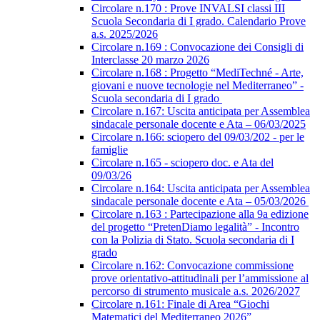
Circolare n.170 : Prove INVALSI classi III
Scuola Secondaria di I grado. Calendario Prove
a.s. 2025/2026
Circolare n.169 : Convocazione dei Consigli di
Interclasse 20 marzo 2026
Circolare n.168 : Progetto “MediTechné - Arte,
giovani e nuove tecnologie nel Mediterraneo” -
Scuola secondaria di I grado
Circolare n.167: Uscita anticipata per Assemblea
sindacale personale docente e Ata – 06/03/2025
Circolare n.166: sciopero del 09/03/202 - per le
famiglie
Circolare n.165 - sciopero doc. e Ata del
09/03/26
Circolare n.164: Uscita anticipata per Assemblea
sindacale personale docente e Ata – 05/03/2026
Circolare n.163 : Partecipazione alla 9a edizione
del progetto “PretenDiamo legalità” - Incontro
con la Polizia di Stato. Scuola secondaria di I
grado
Circolare n.162: Convocazione commissione
prove orientativo-attitudinali per l’ammissione al
percorso di strumento musicale a.s. 2026/2027
Circolare n.161: Finale di Area “Giochi
Matematici del Mediterraneo 2026”