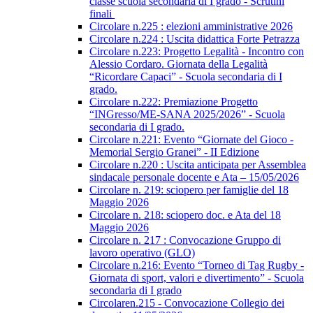
classe scuola secondaria di I grado - Scrutini
finali
Circolare n.225 : elezioni amministrative 2026
Circolare n.224 : Uscita didattica Forte Petrazza
Circolare n.223: Progetto Legalità - Incontro con
Alessio Cordaro. Giornata della Legalità
“Ricordare Capaci” - Scuola secondaria di I
grado.
Circolare n.222: Premiazione Progetto
“INGresso/ME-SANA 2025/2026” - Scuola
secondaria di I grado.
Circolare n.221: Evento “Giornate del Gioco -
Memorial Sergio Granei” - II Edizione
Circolare n.220 : Uscita anticipata per Assemblea
sindacale personale docente e Ata – 15/05/2026
Circolare n. 219: sciopero per famiglie del 18
Maggio 2026
Circolare n. 218: sciopero doc. e Ata del 18
Maggio 2026
Circolare n. 217 : Convocazione Gruppo di
lavoro operativo (GLO)
Circolare n.216: Evento “Torneo di Tag Rugby -
Giornata di sport, valori e divertimento” - Scuola
secondaria di I grado
Circolaren.215 - Convocazione Collegio dei