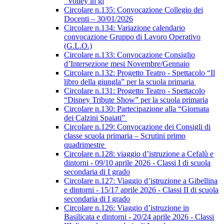
“Volley in gi
Circolare n.135: Convocazione Collegio dei
Docenti – 30/01/2026
Circolare n.134: Variazione calendario
convocazione Gruppo di Lavoro Operativo
(G.L.O.)
Circolare n.133: Convocazione Consiglio
d’Intersezione mesi Novembre/Gennaio
Circolare n.132: Progetto Teatro - Spettacolo “Il
libro della giungla” per la scuola primaria
Circolare n.131: Progetto Teatro - Spettacolo
“Disney Tribute Show” per la scuola primaria
Circolare n.130: Partecipazione alla “Giornata
dei Calzini Spaiati”
Circolare n.129: Convocazione dei Consigli di
classe scuola primaria – Scrutini primo
quadrimestre
Circolare n.128: viaggio d’istruzione a Cefalù e
dintorni - 09/10 aprile 2026 - Classi I di scuola
secondaria di I grado
Circolare n.127: Viaggio d’istruzione a Gibellina
e dintorni - 15/17 aprile 2026 - Classi II di scuola
secondaria di I grado
Circolare n.126: Viaggio d’istruzione in
Basilicata e dintorni - 20/24 aprile 2026 - Classi