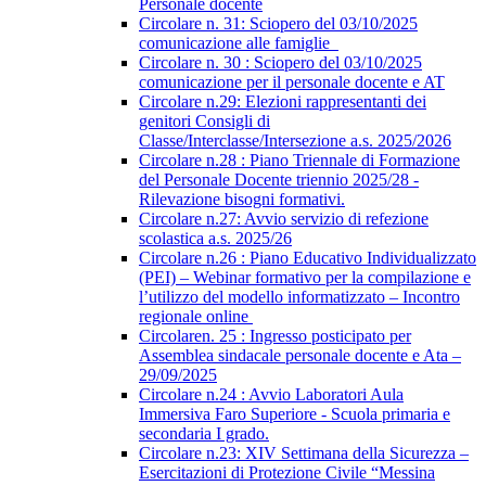
Personale docente
Circolare n. 31: Sciopero del 03/10/2025
comunicazione alle famiglie
Circolare n. 30 : Sciopero del 03/10/2025
comunicazione per il personale docente e AT
Circolare n.29: Elezioni rappresentanti dei
genitori Consigli di
Classe/Interclasse/Intersezione a.s. 2025/2026
Circolare n.28 : Piano Triennale di Formazione
del Personale Docente triennio 2025/28 -
Rilevazione bisogni formativi.
Circolare n.27: Avvio servizio di refezione
scolastica a.s. 2025/26
Circolare n.26 : Piano Educativo Individualizzato
(PEI) – Webinar formativo per la compilazione e
l’utilizzo del modello informatizzato – Incontro
regionale online
Circolaren. 25 : Ingresso posticipato per
Assemblea sindacale personale docente e Ata –
29/09/2025
Circolare n.24 : Avvio Laboratori Aula
Immersiva Faro Superiore - Scuola primaria e
secondaria I grado.
Circolare n.23: XIV Settimana della Sicurezza –
Esercitazioni di Protezione Civile “Messina