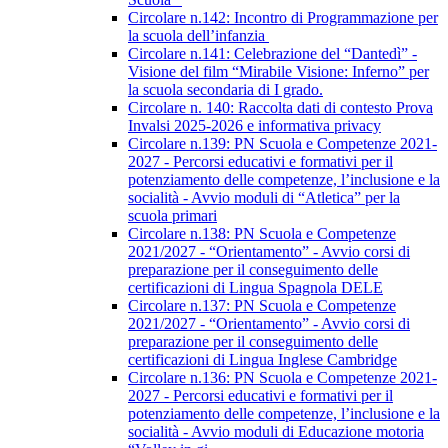
Circolare n.142: Incontro di Programmazione per
la scuola dell’infanzia
Circolare n.141: Celebrazione del “Dantedì” -
Visione del film “Mirabile Visione: Inferno” per
la scuola secondaria di I grado.
Circolare n. 140: Raccolta dati di contesto Prova
Invalsi 2025-2026 e informativa privacy
Circolare n.139: PN Scuola e Competenze 2021-
2027 - Percorsi educativi e formativi per il
potenziamento delle competenze, l’inclusione e la
socialità - Avvio moduli di “Atletica” per la
scuola primari
Circolare n.138: PN Scuola e Competenze
2021/2027 - “Orientamento” - Avvio corsi di
preparazione per il conseguimento delle
certificazioni di Lingua Spagnola DELE
Circolare n.137: PN Scuola e Competenze
2021/2027 - “Orientamento” - Avvio corsi di
preparazione per il conseguimento delle
certificazioni di Lingua Inglese Cambridge
Circolare n.136: PN Scuola e Competenze 2021-
2027 - Percorsi educativi e formativi per il
potenziamento delle competenze, l’inclusione e la
socialità - Avvio moduli di Educazione motoria