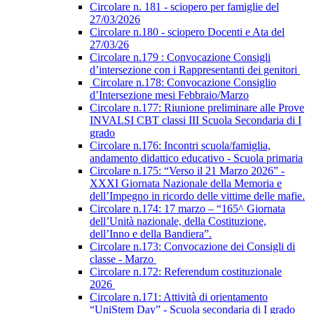
Circolare n. 181 - sciopero per famiglie del
27/03/2026
Circolare n.180 - sciopero Docenti e Ata del
27/03/26
Circolare n.179 : Convocazione Consigli
d’intersezione con i Rappresentanti dei genitori
Circolare n.178: Convocazione Consiglio
d’Intersezione mesi Febbraio/Marzo
Circolare n.177: Riunione preliminare alle Prove
INVALSI CBT classi III Scuola Secondaria di I
grado
Circolare n.176: Incontri scuola/famiglia,
andamento didattico educativo - Scuola primaria
Circolare n.175: “Verso il 21 Marzo 2026” -
XXXI Giornata Nazionale della Memoria e
dell’Impegno in ricordo delle vittime delle mafie.
Circolare n.174: 17 marzo – “165^ Giornata
dell’Unità nazionale, della Costituzione,
dell’Inno e della Bandiera”.
Circolare n.173: Convocazione dei Consigli di
classe - Marzo
Circolare n.172: Referendum costituzionale
2026
Circolare n.171: Attività di orientamento
“UniStem Day” - Scuola secondaria di I grado