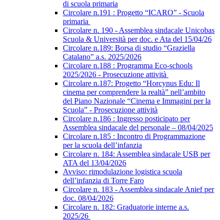
di scuola primaria
Circolare n.191 : Progetto “ICARO” - Scuola
primaria
Circolare n. 190 - Assemblea sindacale Unicobas
Scuola & Università per doc. e Ata del 15/04/26
Circolare n.189: Borsa di studio “Graziella
Catalano” a.s. 2025/2026
Circolare n.188 : Programma Eco-schools
2025/2026 - Prosecuzione attività
Circolare n.187: Progetto “Horcynus Edu: Il
cinema per comprendere la realtà” nell’ambito
del Piano Nazionale “Cinema e Immagini per la
Scuola” - Prosecuzione attività
Circolare n.186 : Ingresso posticipato per
Assemblea sindacale del personale – 08/04/2025
Circolare n.185 : Incontro di Programmazione
per la scuola dell’infanzia
Circolare n. 184: Assemblea sindacale USB per
ATA del 13/04/2026
Avviso: rimodulazione logistica scuola
dell’infanzia di Torre Faro
Circolare n. 183 - Assemblea sindacale Anief per
doc. 08/04/2026
Circolare n. 182: Graduatorie interne a.s.
2025/26