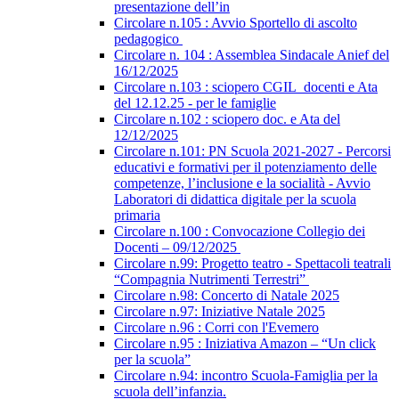
presentazione dell’in
Circolare n.105 : Avvio Sportello di ascolto
pedagogico
Circolare n. 104 : Assemblea Sindacale Anief del
16/12/2025
Circolare n.103 : sciopero CGIL_docenti e Ata
del 12.12.25 - per le famiglie
Circolare n.102 : sciopero doc. e Ata del
12/12/2025
Circolare n.101: PN Scuola 2021-2027 - Percorsi
educativi e formativi per il potenziamento delle
competenze, l’inclusione e la socialità - Avvio
Laboratori di didattica digitale per la scuola
primaria
Circolare n.100 : Convocazione Collegio dei
Docenti – 09/12/2025
Circolare n.99: Progetto teatro - Spettacoli teatrali
“Compagnia Nutrimenti Terrestri”
Circolare n.98: Concerto di Natale 2025
Circolare n.97: Iniziative Natale 2025
Circolare n.96 : Corri con l'Evemero
Circolare n.95 : Iniziativa Amazon – “Un click
per la scuola”
Circolare n.94: incontro Scuola-Famiglia per la
scuola dell’infanzia.