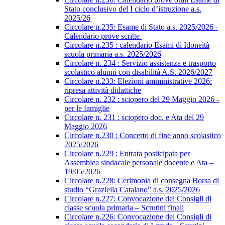
Stato conclusivo del I ciclo d’istruzione a.s.
2025/26
Circolare n.235: Esame di Stato a.s. 2025/2026 -
Calendario prove scritte
Circolare n.235 : calendario Esami di Idoneità
scuola primaria a.s. 2025/2026
Circolare n. 234 : Servizio assistenza e trasporto
scolastico alunni con disabilità A.S. 2026/2027
Circolare n.233: Elezioni amministrative 2026:
ripresa attività didattiche
Circolare n. 232 : sciopero del 29 Maggio 2026 -
per le famiglie
Circolare n. 231 : sciopero doc. e Ata del 29
Maggio 2026
Circolare n.230 : Concerto di fine anno scolastico
2025/2026
Circolare n.229 : Entrata posticipata per
Assemblea sindacale personale docente e Ata –
19/05/2026
Circolare n.228: Cerimonia di consegna Borsa di
studio “Graziella Catalano” a.s. 2025/2026
Circolare n.227: Convocazione dei Consigli di
classe scuola primaria – Scrutini finali
Circolare n.226: Convocazione dei Consigli di