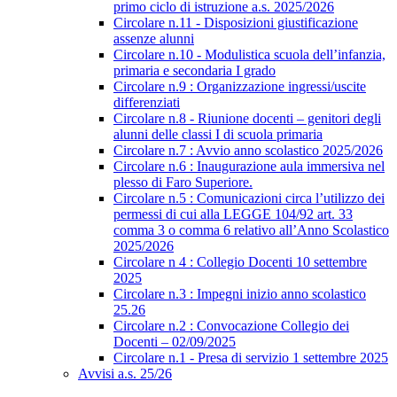
primo ciclo di istruzione a.s. 2025/2026
Circolare n.11 - Disposizioni giustificazione
assenze alunni
Circolare n.10 - Modulistica scuola dell’infanzia,
primaria e secondaria I grado
Circolare n.9 : Organizzazione ingressi/uscite
differenziati
Circolare n.8 - Riunione docenti – genitori degli
alunni delle classi I di scuola primaria
Circolare n.7 : Avvio anno scolastico 2025/2026
Circolare n.6 : Inaugurazione aula immersiva nel
plesso di Faro Superiore.
Circolare n.5 : Comunicazioni circa l’utilizzo dei
permessi di cui alla LEGGE 104/92 art. 33
comma 3 o comma 6 relativo all’Anno Scolastico
2025/2026
Circolare n 4 : Collegio Docenti 10 settembre
2025
Circolare n.3 : Impegni inizio anno scolastico
25.26
Circolare n.2 : Convocazione Collegio dei
Docenti – 02/09/2025
Circolare n.1 - Presa di servizio 1 settembre 2025
Avvisi a.s. 25/26