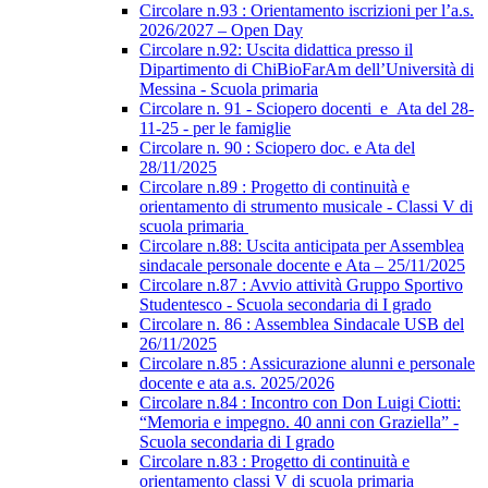
Circolare n.93 : Orientamento iscrizioni per l’a.s.
2026/2027 – Open Day
Circolare n.92: Uscita didattica presso il
Dipartimento di ChiBioFarAm dell’Università di
Messina - Scuola primaria
Circolare n. 91 - Sciopero docenti_e_Ata del 28-
11-25 - per le famiglie
Circolare n. 90 : Sciopero doc. e Ata del
28/11/2025
Circolare n.89 : Progetto di continuità e
orientamento di strumento musicale - Classi V di
scuola primaria
Circolare n.88: Uscita anticipata per Assemblea
sindacale personale docente e Ata – 25/11/2025
Circolare n.87 : Avvio attività Gruppo Sportivo
Studentesco - Scuola secondaria di I grado
Circolare n. 86 : Assemblea Sindacale USB del
26/11/2025
Circolare n.85 : Assicurazione alunni e personale
docente e ata a.s. 2025/2026
Circolare n.84 : Incontro con Don Luigi Ciotti:
“Memoria e impegno. 40 anni con Graziella” -
Scuola secondaria di I grado
Circolare n.83 : Progetto di continuità e
orientamento classi V di scuola primaria