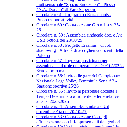
multisensoriale “Spazio Snoezelen” - Plesso
“A.A. Donato” di Faro Superiore
Circolare n.61 : Programma Eco-schools -
Prosecuzione attività
Circolare n.60 : Convocazione Glo n 1 a.s. 25-
26.
Circolare n. 59 : Assemblea sindacale doc. e Ata
USB Scuola del 23/10/25
Circolare n.58 : Progetto Erasmus+ di Job-
shadowing - Attività di accoglienza docenti della
Polonia
Circolare n.57 : Ingresso posticipato per
assemblea sindacale del personale – 20/10/2025 -
Scuola primaria
Circolare n.56: Invito alle gare del Campionato
Nazionale Lega Volley Femminile Seria A2 -
Stagione sportiva 25/26
Circolare n. 55 : Invito al personale docente a
Tempo Determinato a fruire delle ferie relative
all'a. s. 2025.2026
Circolare n.54 - Assemblea sindacale Uil
docentin e Ata del 20-10-25
Circolare n.53 : Convocazione Consigli
d’intersezione con i Rappresentanti dei genitori
Circolare n.52: Uscita anticipata per Assemblea