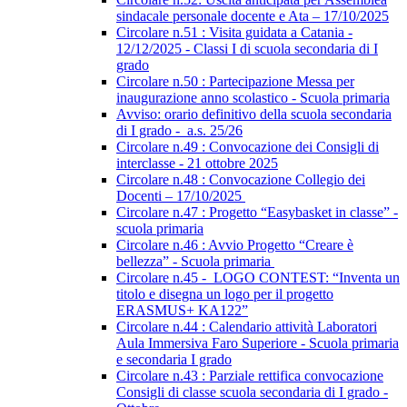
sindacale personale docente e Ata – 17/10/2025
Circolare n.51 : Visita guidata a Catania -
12/12/2025 - Classi I di scuola secondaria di I
grado
Circolare n.50 : Partecipazione Messa per
inaugurazione anno scolastico - Scuola primaria
Avviso: orario definitivo della scuola secondaria
di I grado - a.s. 25/26
Circolare n.49 : Convocazione dei Consigli di
interclasse - 21 ottobre 2025
Circolare n.48 : Convocazione Collegio dei
Docenti – 17/10/2025
Circolare n.47 : Progetto “Easybasket in classe” -
scuola primaria
Circolare n.46 : Avvio Progetto “Creare è
bellezza” - Scuola primaria
Circolare n.45 - LOGO CONTEST: “Inventa un
titolo e disegna un logo per il progetto
ERASMUS+ KA122”
Circolare n.44 : Calendario attività Laboratori
Aula Immersiva Faro Superiore - Scuola primaria
e secondaria I grado
Circolare n.43 : Parziale rettifica convocazione
Consigli di classe scuola secondaria di I grado -