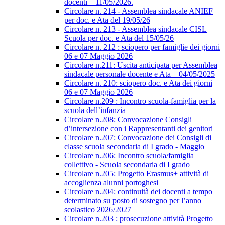
docenti – 11/05/2026.
Circolare n. 214 - Assemblea sindacale ANIEF
per doc. e Ata del 19/05/26
Circolare n. 213 - Assemblea sindacale CISL
Scuola per doc. e Ata del 15/05/26
Circolare n. 212 : sciopero per famiglie dei giorni
06 e 07 Maggio 2026
Circolare n.211: Uscita anticipata per Assemblea
sindacale personale docente e Ata – 04/05/2025
Circolare n. 210: sciopero doc. e Ata dei giorni
06 e 07 Maggio 2026
Circolare n.209 : Incontro scuola-famiglia per la
scuola dell’infanzia
Circolare n.208: Convocazione Consigli
d’intersezione con i Rappresentanti dei genitori
Circolare n.207: Convocazione dei Consigli di
classe scuola secondaria di I grado - Maggio
Circolare n.206: Incontro scuola/famiglia
collettivo - Scuola secondaria di I grado
Circolare n.205: Progetto Erasmus+ attività di
accoglienza alunni portoghesi
Circolare n.204: continuità dei docenti a tempo
determinato su posto di sostegno per l’anno
scolastico 2026/2027
Circolare n.203 : prosecuzione attività Progetto