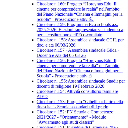
Circolare n.160: Progetto “Horcynus Edu: Il
cinema per comprendere la realtà” nell’ambito
del Piano Nazionale “Cinema e Immagini per la
Scuola” - Prosecuzione attività.
Circolare n.159: Programma Eco-schools a.s.
2025-2026. Elezioni rappresentanza studentesca
per la costituzione dell’Eco-comitato
Circolare n. 158: Assemblea sindacale CGIL per
doc. e ata 06/03/2026
Circolare n.157 - Assemblea sindacale Gilda -
Docenti e Ata del 05-03-26
Circolare n.156: Progetto “Horcynus Edu: Il
cinema per comprendere la realtà” nell’ambito
del Piano Nazionale “Cinema e Immagini per la
Scuola” - Prosecuzione attività
Circolare n. 155: Assemblea sindacale Snadir per
docenti di religione 19 Febbraio 2026
Circolare n.154: Attività consultorio familiare
AIED
Circolare n.153: Progetto “Gibellina: l’arte della
rinascita” - Scuola secondaria di I grado
Circolare n.152: PN Scuola e Competenze
2021/2027 - “Orientamento” - Modulo
“Avviamento agli studi classici”
Circolare n.151: Iniziative di Carnevale 2026