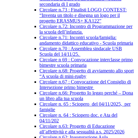
secondaria di I grado
Circolare n.73 : Finalisti LOGO CONTEST:
“Inventa un titolo e disegna un logo per il
progetto ERASMUS+ KA122”
Circolare n.72: Incontro di Programmazione per
la scuola dell’infanzia.
Circolare n.71: Incontri scuola/famiglia:
andamento didattico educativo - Scuola primaria
Circolare n.70 : Assemblea sindacale USB
Scuola del 14/11/25.
Circolare n 69 : Convocazione interclasse primo
bimestre scuola primaria
Circolare n.68: Progetto di avviamento allo sport
“A scuola di mini-rugby
Circolare n.67 : Convocazione del Consiglio di
Intersezione primo bimestre
Circolare n.66: Progetto Io leggo perché – Dona
un libro alla tua scuola
Circolare n. 65 : Sciopero del 04/11/2025, per
famiglie
Circolare n. 64 : Sciopero doc. e Ata del
04/11/202
Circolare n.63: Progetto di Educazione
all’affettività e alla sessualità a.s. 2025/2026
Circolare n.62: Inaugurazione Aula