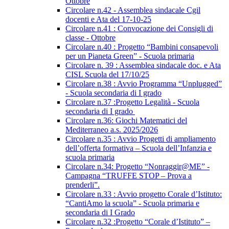
Ottobre
Circolare n.42 - Assemblea sindacale Cgil
docenti e Ata del 17-10-25
Circolare n.41 : Convocazione dei Consigli di
classe - Ottobre
Circolare n.40 : Progetto “Bambini consapevoli
per un Pianeta Green” - Scuola primaria
Circolare n. 39 : Assemblea sindacale doc. e Ata
CISL Scuola del 17/10/25
Circolare n.38 : Avvio Programma “Unplugged”
- Scuola secondaria di I grado
Circolare n.37 :Progetto Legalità - Scuola
secondaria di I grado
Circolare n.36: Giochi Matematici del
Mediterraneo a.s. 2025/2026
Circolare n.35 : Avvio Progetti di ampliamento
dell’offerta formativa – Scuola dell’Infanzia e
scuola primaria
Circolare n.34: Progetto “Nonraggir@ME” -
Campagna “TRUFFE STOP – Prova a
prenderli”.
Circolare n.33 : Avvio progetto Corale d’Istituto:
“CantiAmo la scuola” - Scuola primaria e
secondaria di I Grado
Circolare n.32 :Progetto “Corale d’Istituto” –