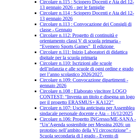
Circolare n.115 : Sciopero Docenti e Ata del 12-
13 gennaio 2026 - per le famiglie
Circolare n.114 : Sciopero Docenti e Ata del 12-
13 gennaio 2026
Circolare n.113 : Convocazione dei Consigli di
classe - Gennaio
Circolare n.112: Progetto di continuità e
orientamento classi V di scuola primaria -
“Evemero Sports Games” II edizione
Circolare n.111: Inizio Laboratori di didattica
digitale per la scuola primaria
Circolare n.110: Iscrizioni alle scuole
dell’infanzia e alle scuole di ogni ordine e grado
per l’anno scolastico 2026/2027.
Circolare n.109: Convocazione dipartimenti -
gennaio 2026
Circolare n.108 : Elaborato vincitore LOGO
CONTEST: “Inventa un titolo e disegna un logo
per il progetto ERASMUS+ KA122”
Circolare n.107: Uscita anticipata per Assemblea
sindacale personale docente e Ata – 16/12/2025
Circolare n.106: Progetto INGresso/ME-SANA -
“Un’Agenda sostenibile per Messina 2026: un
prototipo nell’ambito della VI circoscrizione” -
Scuola secondaria di I grado - Evento di