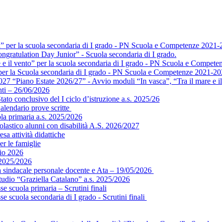
a” per la scuola secondaria di I grado - PN Scuola e Competenze 2021-
ngratulation Day Junior” - Scuola secondaria di I grado.
e e il vento” per la scuola secondaria di I grado - PN Scuola e Compet
” per la Scuola secondaria di I grado - PN Scuola e Competenze 2021-2
 “Piano Estate 2026/27” - Avvio moduli “In vasca”, “Tra il mare e il 
ti – 26/06/2026
ato conclusivo del I ciclo d’istruzione a.s. 2025/26
alendario prove scritte
ola primaria a.s. 2025/2026
colastico alunni con disabilità A.S. 2026/2027
sa attività didattiche
er le famiglie
gio 2026
 2025/2026
ea sindacale personale docente e Ata – 19/05/2026
tudio “Graziella Catalano” a.s. 2025/2026
e scuola primaria – Scrutini finali
e scuola secondaria di I grado - Scrutini finali