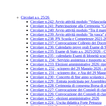
Circolari a.s. 25/26
Circolare n.242: Avvio attività modulo “Velascuol
Circolare n.241: Partecipazione alla Cerimonia “Co
Circolare n.240: Avvio attività modulo “Tra il mar
Circolare n.239: Avvio attività modulo “In vasca
Circolare n.238: PN Scuola e Competenze 2021-2027
Circolare n.237: Convocazione Collegio dei Docen
Circolare n.236: Calendario prove orali Esame di St
Circolare n.235: Esame di Stato a.s. 2025/2026 - C
Circolare n.235 : calendario Esami di Idoneità scu
Circolare n. 234 : Servizio assistenza e trasporto s
Circolare n.233: Elezioni amministrative 2026: ripre
Circolare n. 232 : sciopero del 29 Maggio 2026 - p
Circolare n. 231 : sciopero doc. e Ata del 29 Mag
Circolare n.230 : Concerto di fine anno scolastico
Circolare n.229 : Entrata posticipata per Assembl
Circolare n.228: Cerimonia di consegna Borsa di s
Circolare n.227: Convocazione dei Consigli di class
Circolare n.226: Convocazione dei Consigli di class
Circolare n.225 : elezioni amministrative 2026
Circolare n.224 : Uscita didattica Forte Petrazza