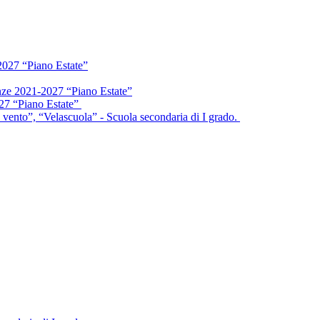
2027 “Piano Estate”
enze 2021-2027 “Piano Estate”
027 “Piano Estate”
vento”, “Velascuola” - Scuola secondaria di I grado.