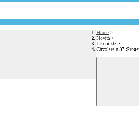
Home
>
Novità
>
Le notizie
>
Circolare n.37 :Proge