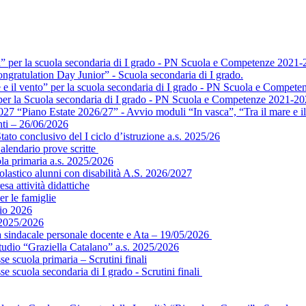
a” per la scuola secondaria di I grado - PN Scuola e Competenze 2021-
ngratulation Day Junior” - Scuola secondaria di I grado.
e e il vento” per la scuola secondaria di I grado - PN Scuola e Compet
” per la Scuola secondaria di I grado - PN Scuola e Competenze 2021-2
 “Piano Estate 2026/27” - Avvio moduli “In vasca”, “Tra il mare e il 
ti – 26/06/2026
ato conclusivo del I ciclo d’istruzione a.s. 2025/26
alendario prove scritte
ola primaria a.s. 2025/2026
colastico alunni con disabilità A.S. 2026/2027
sa attività didattiche
er le famiglie
gio 2026
 2025/2026
ea sindacale personale docente e Ata – 19/05/2026
tudio “Graziella Catalano” a.s. 2025/2026
e scuola primaria – Scrutini finali
e scuola secondaria di I grado - Scrutini finali