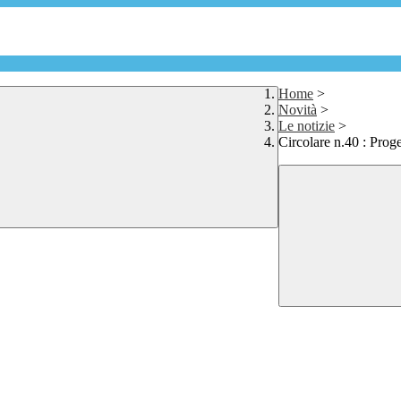
Home
>
Novità
>
Le notizie
>
Circolare n.40 : Prog