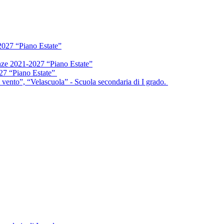
2027 “Piano Estate”
enze 2021-2027 “Piano Estate”
027 “Piano Estate”
vento”, “Velascuola” - Scuola secondaria di I grado.