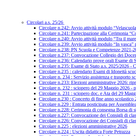
Circolari a.s. 25/26
Circolare n.242: Avvio attività modulo “Velascuol
Circolare n.241: Partecipazione alla Cerimonia “Co
Circolare n.240: Avvio attività modulo “Tra il mar
Circolare n.239: Avvio attività modulo “In vasca
Circolare n.238: PN Scuola e Competenze 2021-2027
Circolare n.237: Convocazione Collegio dei Docen
Circolare n.236: Calendario prove orali Esame di St
Circolare n.235: Esame di Stato a.s. 2025/2026 - C
Circolare n.235 : calendario Esami di Idoneità scu
Circolare n. 234 : Servizio assistenza e trasporto s
Circolare n.233: Elezioni amministrative 2026: ripre
Circolare n. 232 : sciopero del 29 Maggio 2026 - p
Circolare n. 231 : sciopero doc. e Ata del 29 Mag
Circolare n.230 : Concerto di fine anno scolastico
Circolare n.229 : Entrata posticipata per Assembl
Circolare n.228: Cerimonia di consegna Borsa di s
Circolare n.227: Convocazione dei Consigli di class
Circolare n.226: Convocazione dei Consigli di class
Circolare n.225 : elezioni amministrative 2026
Circolare n.224 : Uscita didattica Forte Petrazza