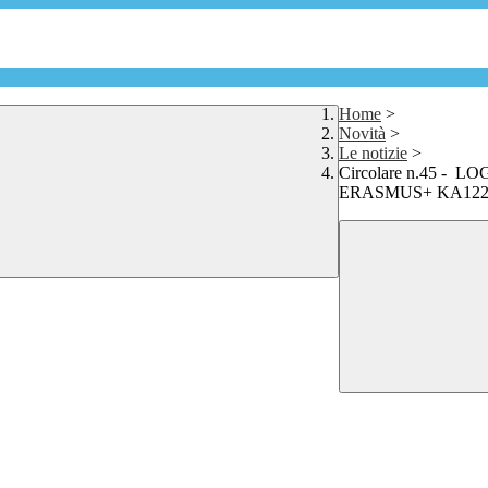
Home
>
Novità
>
Le notizie
>
Circolare n.45 - LOG
ERASMUS+ KA122