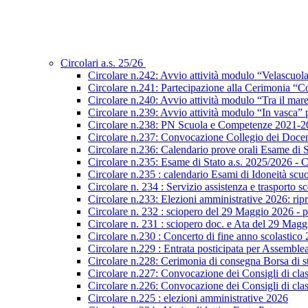
Circolari a.s. 25/26
Circolare n.242: Avvio attività modulo “Velascuol
Circolare n.241: Partecipazione alla Cerimonia “Co
Circolare n.240: Avvio attività modulo “Tra il mar
Circolare n.239: Avvio attività modulo “In vasca
Circolare n.238: PN Scuola e Competenze 2021-2027
Circolare n.237: Convocazione Collegio dei Docen
Circolare n.236: Calendario prove orali Esame di St
Circolare n.235: Esame di Stato a.s. 2025/2026 - C
Circolare n.235 : calendario Esami di Idoneità scu
Circolare n. 234 : Servizio assistenza e trasporto s
Circolare n.233: Elezioni amministrative 2026: ripre
Circolare n. 232 : sciopero del 29 Maggio 2026 - p
Circolare n. 231 : sciopero doc. e Ata del 29 Mag
Circolare n.230 : Concerto di fine anno scolastico
Circolare n.229 : Entrata posticipata per Assembl
Circolare n.228: Cerimonia di consegna Borsa di s
Circolare n.227: Convocazione dei Consigli di class
Circolare n.226: Convocazione dei Consigli di class
Circolare n.225 : elezioni amministrative 2026