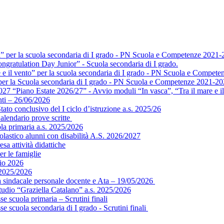
a” per la scuola secondaria di I grado - PN Scuola e Competenze 2021-
ngratulation Day Junior” - Scuola secondaria di I grado.
e e il vento” per la scuola secondaria di I grado - PN Scuola e Compet
” per la Scuola secondaria di I grado - PN Scuola e Competenze 2021-2
 “Piano Estate 2026/27” - Avvio moduli “In vasca”, “Tra il mare e il 
ti – 26/06/2026
ato conclusivo del I ciclo d’istruzione a.s. 2025/26
alendario prove scritte
ola primaria a.s. 2025/2026
colastico alunni con disabilità A.S. 2026/2027
sa attività didattiche
er le famiglie
gio 2026
 2025/2026
ea sindacale personale docente e Ata – 19/05/2026
tudio “Graziella Catalano” a.s. 2025/2026
e scuola primaria – Scrutini finali
e scuola secondaria di I grado - Scrutini finali