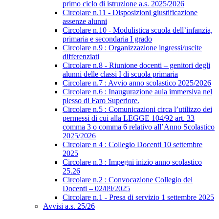
primo ciclo di istruzione a.s. 2025/2026
Circolare n.11 - Disposizioni giustificazione
assenze alunni
Circolare n.10 - Modulistica scuola dell’infanzia,
primaria e secondaria I grado
Circolare n.9 : Organizzazione ingressi/uscite
differenziati
Circolare n.8 - Riunione docenti – genitori degli
alunni delle classi I di scuola primaria
Circolare n.7 : Avvio anno scolastico 2025/2026
Circolare n.6 : Inaugurazione aula immersiva nel
plesso di Faro Superiore.
Circolare n.5 : Comunicazioni circa l’utilizzo dei
permessi di cui alla LEGGE 104/92 art. 33
comma 3 o comma 6 relativo all’Anno Scolastico
2025/2026
Circolare n 4 : Collegio Docenti 10 settembre
2025
Circolare n.3 : Impegni inizio anno scolastico
25.26
Circolare n.2 : Convocazione Collegio dei
Docenti – 02/09/2025
Circolare n.1 - Presa di servizio 1 settembre 2025
Avvisi a.s. 25/26