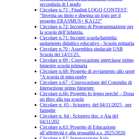
secondaria di I grado
Circolare n.73 : Finalisti LOGO CONTEST:
“Inventa un titolo e disegna un logo per il
progetto ERASMUS+ KA122”
Circolare n.72: Incontro di Programmazione per
la scuola dell’infanzia.
Circolare n.71: Incontri scuola/famiglia:
andamento didattico educativo - Scuola primaria
Circolare n.70 : Assemblea sindacale USB
Scuola del 14/11/25.
Circolare n 69 : Convocazione interclasse primo
bimestre scuola primaria
Circolare n.68: Progetto di avviamento allo sport
“A scuola di mini-rugby
Circolare n.67 : Convocazione del Consiglio di
Intersezione primo bimestre
Circolare n.66: Progetto Io leggo perché – Dona
un libro alla tua scuola
Circolare n. 65 : Sciopero del 04/11/2025, per
famiglie
Circolare n. 64 : Sciopero doc. e Ata del
04/11/202
Circolare n.63: Progetto di Educazione
all’affettività e alla sessualità a.s. 2025/2026
Circolare n.62: Inaugurazione Aula