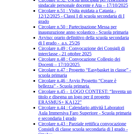
sindacale personale docente e Ata – 17/10/2025
Circolare n.51 : Visita guidata a Catania -
12/12/2025 - Classi I di scuola secondaria di I
grado
Circolare n.50 : Partecipazione Messa per
inaugurazione anno scolastico - Scuola primaria
Avviso: orario definitivo della scuola secondaria
di I grado - a.s. 25/26
Circolare n.49 : Convocazione dei Consigli di
interclasse - 21 ottobre 2025
Circolare n.48 : Convocazione Collegio dei
Docenti – 17/10/2025
Circolare n.47 : Progetto “Easybasket in classe” -
scuola primaria
Circolare n.46 : Avvio Progetto “Creare è
bellezza” - Scuola primaria
Circolare n.45 - LOGO CONTEST: “Inventa un
titolo e disegna un logo per il progetto
ERASMUS+ KA122”
Circolare n.44 : Calendario attività Laboratori
Aula Immersiva Faro Superiore - Scuola primaria
e secondaria I grado
Circolare n.43 : Parziale rettifica convocazione
Consigli di classe scuola secondaria di I grado -