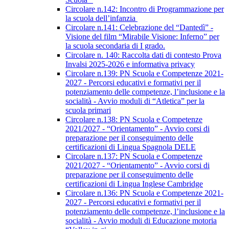
Circolare n.142: Incontro di Programmazione per
la scuola dell’infanzia
Circolare n.141: Celebrazione del “Dantedì” -
Visione del film “Mirabile Visione: Inferno” per
la scuola secondaria di I grado.
Circolare n. 140: Raccolta dati di contesto Prova
Invalsi 2025-2026 e informativa privacy
Circolare n.139: PN Scuola e Competenze 2021-
2027 - Percorsi educativi e formativi per il
potenziamento delle competenze, l’inclusione e la
socialità - Avvio moduli di “Atletica” per la
scuola primari
Circolare n.138: PN Scuola e Competenze
2021/2027 - “Orientamento” - Avvio corsi di
preparazione per il conseguimento delle
certificazioni di Lingua Spagnola DELE
Circolare n.137: PN Scuola e Competenze
2021/2027 - “Orientamento” - Avvio corsi di
preparazione per il conseguimento delle
certificazioni di Lingua Inglese Cambridge
Circolare n.136: PN Scuola e Competenze 2021-
2027 - Percorsi educativi e formativi per il
potenziamento delle competenze, l’inclusione e la
socialità - Avvio moduli di Educazione motoria