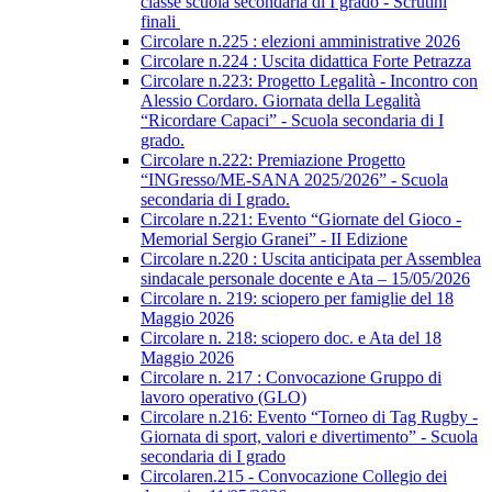
classe scuola secondaria di I grado - Scrutini
finali
Circolare n.225 : elezioni amministrative 2026
Circolare n.224 : Uscita didattica Forte Petrazza
Circolare n.223: Progetto Legalità - Incontro con
Alessio Cordaro. Giornata della Legalità
“Ricordare Capaci” - Scuola secondaria di I
grado.
Circolare n.222: Premiazione Progetto
“INGresso/ME-SANA 2025/2026” - Scuola
secondaria di I grado.
Circolare n.221: Evento “Giornate del Gioco -
Memorial Sergio Granei” - II Edizione
Circolare n.220 : Uscita anticipata per Assemblea
sindacale personale docente e Ata – 15/05/2026
Circolare n. 219: sciopero per famiglie del 18
Maggio 2026
Circolare n. 218: sciopero doc. e Ata del 18
Maggio 2026
Circolare n. 217 : Convocazione Gruppo di
lavoro operativo (GLO)
Circolare n.216: Evento “Torneo di Tag Rugby -
Giornata di sport, valori e divertimento” - Scuola
secondaria di I grado
Circolaren.215 - Convocazione Collegio dei