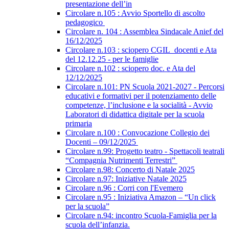
presentazione dell’in
Circolare n.105 : Avvio Sportello di ascolto
pedagogico
Circolare n. 104 : Assemblea Sindacale Anief del
16/12/2025
Circolare n.103 : sciopero CGIL_docenti e Ata
del 12.12.25 - per le famiglie
Circolare n.102 : sciopero doc. e Ata del
12/12/2025
Circolare n.101: PN Scuola 2021-2027 - Percorsi
educativi e formativi per il potenziamento delle
competenze, l’inclusione e la socialità - Avvio
Laboratori di didattica digitale per la scuola
primaria
Circolare n.100 : Convocazione Collegio dei
Docenti – 09/12/2025
Circolare n.99: Progetto teatro - Spettacoli teatrali
“Compagnia Nutrimenti Terrestri”
Circolare n.98: Concerto di Natale 2025
Circolare n.97: Iniziative Natale 2025
Circolare n.96 : Corri con l'Evemero
Circolare n.95 : Iniziativa Amazon – “Un click
per la scuola”
Circolare n.94: incontro Scuola-Famiglia per la
scuola dell’infanzia.