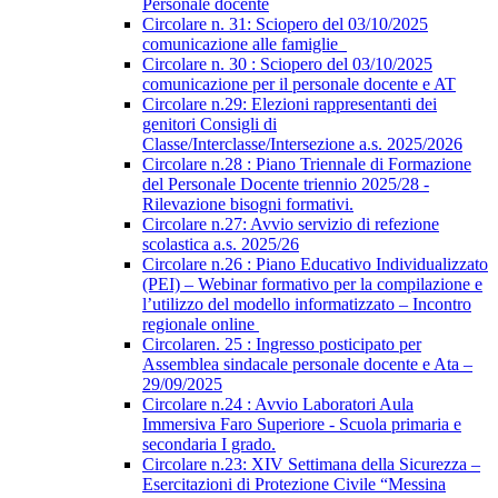
Personale docente
Circolare n. 31: Sciopero del 03/10/2025
comunicazione alle famiglie
Circolare n. 30 : Sciopero del 03/10/2025
comunicazione per il personale docente e AT
Circolare n.29: Elezioni rappresentanti dei
genitori Consigli di
Classe/Interclasse/Intersezione a.s. 2025/2026
Circolare n.28 : Piano Triennale di Formazione
del Personale Docente triennio 2025/28 -
Rilevazione bisogni formativi.
Circolare n.27: Avvio servizio di refezione
scolastica a.s. 2025/26
Circolare n.26 : Piano Educativo Individualizzato
(PEI) – Webinar formativo per la compilazione e
l’utilizzo del modello informatizzato – Incontro
regionale online
Circolaren. 25 : Ingresso posticipato per
Assemblea sindacale personale docente e Ata –
29/09/2025
Circolare n.24 : Avvio Laboratori Aula
Immersiva Faro Superiore - Scuola primaria e
secondaria I grado.
Circolare n.23: XIV Settimana della Sicurezza –
Esercitazioni di Protezione Civile “Messina