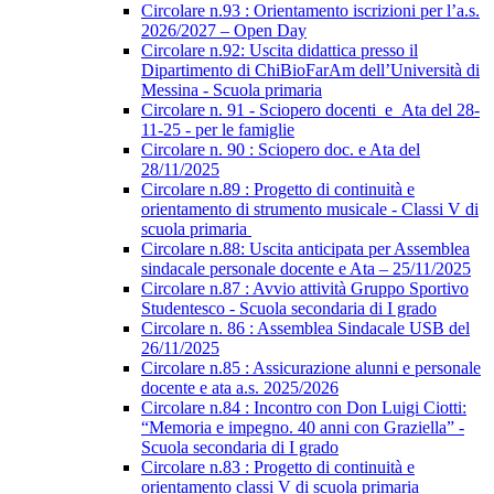
Circolare n.93 : Orientamento iscrizioni per l’a.s.
2026/2027 – Open Day
Circolare n.92: Uscita didattica presso il
Dipartimento di ChiBioFarAm dell’Università di
Messina - Scuola primaria
Circolare n. 91 - Sciopero docenti_e_Ata del 28-
11-25 - per le famiglie
Circolare n. 90 : Sciopero doc. e Ata del
28/11/2025
Circolare n.89 : Progetto di continuità e
orientamento di strumento musicale - Classi V di
scuola primaria
Circolare n.88: Uscita anticipata per Assemblea
sindacale personale docente e Ata – 25/11/2025
Circolare n.87 : Avvio attività Gruppo Sportivo
Studentesco - Scuola secondaria di I grado
Circolare n. 86 : Assemblea Sindacale USB del
26/11/2025
Circolare n.85 : Assicurazione alunni e personale
docente e ata a.s. 2025/2026
Circolare n.84 : Incontro con Don Luigi Ciotti:
“Memoria e impegno. 40 anni con Graziella” -
Scuola secondaria di I grado
Circolare n.83 : Progetto di continuità e
orientamento classi V di scuola primaria