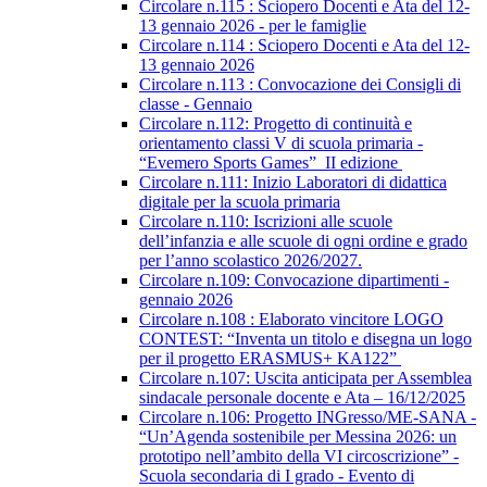
Circolare n.115 : Sciopero Docenti e Ata del 12-
13 gennaio 2026 - per le famiglie
Circolare n.114 : Sciopero Docenti e Ata del 12-
13 gennaio 2026
Circolare n.113 : Convocazione dei Consigli di
classe - Gennaio
Circolare n.112: Progetto di continuità e
orientamento classi V di scuola primaria -
“Evemero Sports Games” II edizione
Circolare n.111: Inizio Laboratori di didattica
digitale per la scuola primaria
Circolare n.110: Iscrizioni alle scuole
dell’infanzia e alle scuole di ogni ordine e grado
per l’anno scolastico 2026/2027.
Circolare n.109: Convocazione dipartimenti -
gennaio 2026
Circolare n.108 : Elaborato vincitore LOGO
CONTEST: “Inventa un titolo e disegna un logo
per il progetto ERASMUS+ KA122”
Circolare n.107: Uscita anticipata per Assemblea
sindacale personale docente e Ata – 16/12/2025
Circolare n.106: Progetto INGresso/ME-SANA -
“Un’Agenda sostenibile per Messina 2026: un
prototipo nell’ambito della VI circoscrizione” -
Scuola secondaria di I grado - Evento di