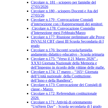
Circolare n. 181 - sciopero per famiglie del
27/03/2026
Circolare n.180 - sciopero Docenti e Ata del
27/03/26
Circolare n.179 : Convocazione Consigli
d’intersezione con i Rappresentanti dei genitori
Circolare n.178: Convocazione Consiglio
d’Intersezione mesi Febbraio/Marzo
Circolare n.177: Riunione preliminare alle Prove
INVALSI CBT classi III Scuola Secondaria di I
grado
Circolare n.176: Incontri scuola/famiglia,
andamento didattico educativo - Scuola primaria
Circolare n.175: “Verso il 21 Marzo 2026” -
XXXI Giornata Nazionale della Memoria e
dell’Impegno in ricordo delle vittime delle mafie.
Circolare n.174: 17 marzo – “165^ Giornata
dell’Unità nazionale, della Costituzione,
dell’Inno e della Bandiera”.
Circolare n.173: Convocazione dei Consigli di
classe - Marzo
Circolare n.172: Referendum costituzionale
2026
Circolare n.171: Attività di orientamento
“UniStem Day” - Scuola secondaria di I grado