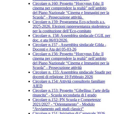
Circolare n.160: Progetto “Horcynus Edu: Il
cinema per comprendere la realtà” nell’ambito
del Piano Nazionale “Cinema e Immagini per la
Scuola” - Prosecuzione attività.
Circolare n.159: Programma Eco-schools a.s.
2025-2026. Elezioni rappresentanza studentesca
per la costituzione dell’Eco-comitato
Circolare n. 158: Assemblea sindacale CGIL per
doc. e ata 06/03/2026
Circolare n.157 - Assemblea sindacale Gilda -
Docenti e Ata del 05-03-26
Circolare n.156: Progetto “Horcynus Edu: Il
cinema per comprendere la realtà” nell’ambito
del Piano Nazionale “Cinema e Immagini per la
Scuola” - Prosecuzione attività
Circolare n. 155: Assemblea sindacale Snadir per
docenti di religione 19 Febbraio 2026
Circolare n.154: Attività consultorio familiare
AIED
Circolare n.153: Progetto “Gibellina: l’arte della
rinascita” - Scuola secondaria di I grado
Circolare n.152: PN Scuola e Competenze
2021/2027 - “Orientamento” - Modulo
“Avviamento agli studi classici”
Circolare n.151: Iniziative di Carnevale 2026