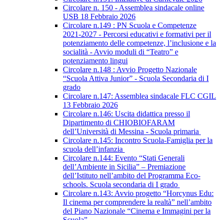
Circolare n. 150 - Assemblea sindacale online
USB 18 Febbraio 2026
Circolare n.149 : PN Scuola e Competenze
2021-2027 - Percorsi educativi e formativi per il
potenziamento delle competenze, l’inclusione e la
socialità - Avvio moduli di “Teatro” e
potenziamento lingui
Circolare n.148 : Avvio Progetto Nazionale
“Scuola Attiva Junior” - Scuola Secondaria di I
grado
Circolare n.147: Assemblea sindacale FLC CGIL
13 Febbraio 2026
Circolare n.146: Uscita didattica presso il
Dipartimento di CHIOBIOFARAM
dell’Università di Messina - Scuola primaria
Circolare n.145: Incontro Scuola-Famiglia per la
scuola dell’infanzia
Circolare n.144: Evento “Stati Generali
dell’Ambiente in Sicilia” – Premiazione
dell’Istituto nell’ambito del Programma Eco-
schools. Scuola secondaria di I grado
Circolare n.143: Avvio progetto “Horcynus Edu:
Il cinema per comprendere la realtà” nell’ambito
del Piano Nazionale “Cinema e Immagini per la
Scuola”