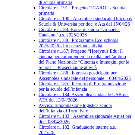
di scuola primaria
Circolare n.191 : Progetto “ICARO” - Scuola
primaria
Circolare n. 190 - Assemblea sindacale Unicobas
Scuola & Università per doc. e Ata del 15/04/26
Circolare n.189: Borsa di studio “Graziella
Catalano” a.s. 2025/2026
Circolare n.188 : Programma Eco-schools
2025/2026 - Prosecuzione attività
Circolare n.187: Progetto “Horcynus Edu: Il
cinema per comprendere la realtà” nell’ambito
del Piano Nazionale “Cinema e Immagini per la
Scuola” - Prosecuzione attività
Circolare n.186 : Ingresso posticipato per
Assemblea sindacale del personale – 08/04/2025
Circolare n.185 : Incontro di Programmazione
per la scuola dell’infanzia
Circolare n. 184: Assemblea sindacale USB per
ATA del 13/04/2026
Avviso: rimodulazione logistica scuola
dell’infanzia di Torre Faro
Circolare n. 183 - Assemblea sindacale Anief per
doc. 08/04/2026
Circolare n. 182: Graduatorie interne a.s.
2025/26