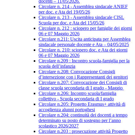
docenti – 11/05/2026.
Circolare n. 214 - Assemblea sindacale ANIEF
per doc. e Ata del 19/05/26
Circolare n. 213 - Assemblea sindacale CISL
Scuola per doc. e Ata del 15/05/26
Circolare n. 212 : sciopero per famiglie dei giorni
06 e 07 Maggio 2026
Circolare n.211: Uscita anticipata per Assemblea
sindacale personale docente e Ata – 04/05/2025
Circolare n. 210: sciopero doc. e Ata dei giorni
06 e 07 Maggio 2026
Circolare n.209 : Incontro scuola-famiglia per la
scuola dell’infanzia
Circolare n.208: Convocazione Consigli
d’intersezione con i Rappresentanti dei genitori
Circolare n.207: Convocazione dei Consigli di
classe scuola secondaria di I grado - Maggio
Circolare n.206: Incontro scuola/famiglia
collettivo - Scuola secondaria di I grado
Circolare n.205: Progetto Erasmus+ attività di
accoglienza alunni portoghesi
Circolare n.204: continuità dei docenti a tempo
determinato su posto di sostegno per l’anno
scolastico 2026/2027
Circolare n.203 : prosecuzione attività Progetto