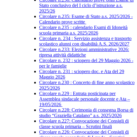
Stato conclusivo del I ciclo d’istruzione a.s.
2025/26
Circolare n.235: Esame di Stato a.s. 2025/2026 -
Calendario prove scritte
Circolare n.235 : calendario Esami di Idoneità
scuola primaria a.s. 2025/2026
Circolare n. 234 : Servizio assistenza e trasporto
scolastico alunni con disabilità A.S. 2026/2027
Circolare n.233: Elezioni amministrative 2026:
ripresa attività didattiche
Circolare n. 232 : sciopero del 29 Maggio 2026 -
per le famiglie
Circolare n. 231 : sciopero doc. e Ata del 29
Maggio 2026
Circolare n.230 : Concerto di fine anno scolastico
2025/2026
Circolare n.229 : Entrata posticipata per
Assemblea sindacale personale docente e Ata –
19/05/2026
Circolare n.228: Cerimonia di consegna Borsa di
studio “Graziella Catalano” a.s. 2025/2026
Circolare n.227: Convocazione dei Consigli di
classe scuola primaria – Scrutini finali
Circolare n.226: Convocazione dei Consigli di