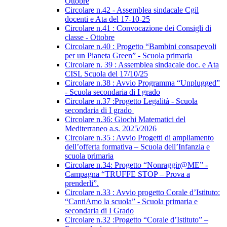
Ottobre
Circolare n.42 - Assemblea sindacale Cgil
docenti e Ata del 17-10-25
Circolare n.41 : Convocazione dei Consigli di
classe - Ottobre
Circolare n.40 : Progetto “Bambini consapevoli
per un Pianeta Green” - Scuola primaria
Circolare n. 39 : Assemblea sindacale doc. e Ata
CISL Scuola del 17/10/25
Circolare n.38 : Avvio Programma “Unplugged”
- Scuola secondaria di I grado
Circolare n.37 :Progetto Legalità - Scuola
secondaria di I grado
Circolare n.36: Giochi Matematici del
Mediterraneo a.s. 2025/2026
Circolare n.35 : Avvio Progetti di ampliamento
dell’offerta formativa – Scuola dell’Infanzia e
scuola primaria
Circolare n.34: Progetto “Nonraggir@ME” -
Campagna “TRUFFE STOP – Prova a
prenderli”.
Circolare n.33 : Avvio progetto Corale d’Istituto:
“CantiAmo la scuola” - Scuola primaria e
secondaria di I Grado
Circolare n.32 :Progetto “Corale d’Istituto” –