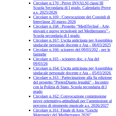
Circolare n.170 : Prove INVALSI classi III
Scuola Secondaria di I grado. Calendario Prove
a.s. 2025/2026
Circolare n.169 : Convocazione dei Consigli di
Interclasse 20 marzo 2026
Circolare n.168 : Progetto “MediTechné - Arte,
giovani e nuove tecnologie nel Mediterraneo” -
Scuola secondaria di I grado
Circolare n.167: Uscita anticipata per Assemblea
sindacale personale docente e Ata – 06/03/2025
Circolare n.166: sciopero del 09/03/202 - per le
famiglie
Circolare n.165 - sciopero doc. e Ata del
09/03/26
Circolare n.164: Uscita anticipata per Assemblea
sindacale personale docente e Ata – 05/03/2026
Circolare n.163 : Partecipazione alla 9a edizione
del progetto “PretenDiamo legalità” - Incontro
con la Polizia di Stato. Scuola secondaria di I
grado
Circolare n.162: Convocazione commissione
prove orientativo-attitudinali per l’ammissione al
percorso di strumento musicale a.s. 2026/2027
Circolare n.161: Finale di Area “Giochi
Matematici del Mediterraneo 2026”