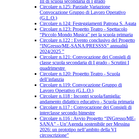
III di scuola secondaria di I grado
Circolare n.125: Parziale Variazione
Convocazione Gruppo di Lavoro Operativo
(G.L.O.)
Circolare n.124: Festeggiamenti Patrona S. Agata
Circolare n.123: Progetto Teatro - Spettacolo
“Piccolo Mondo Musica” per la scuola primaria
Circolare n.122 : Evento conclusivo del Progetto
“INGresso/ME-SANA/PRESSSS” annualità
2024/2025 ”
Circolare n.121: Convocazione dei Consigli di
classe scuola secondaria di I grado - Scrutini I
quadrimestre
Circolare n.120: Progetto Teatro - Scuola
dell’infanzia
Circolare n.119: Convocazione Gruppo di
Lavoro Operativo (G.L.O.)
Circolare n.118 : Incontri scuola/famiglia:
andamento didattico educativo - Scuola primaria
Circolare n.117 : Convocazione dei Consigli di
interclasse secondo bimestre
Circolare n.116 : Avvio Progetto “INGresso/ME-
SANA” - Un’Agenda sostenibile per Messina
2026: un prototipo nell’ambito della VI
circoscrizione”