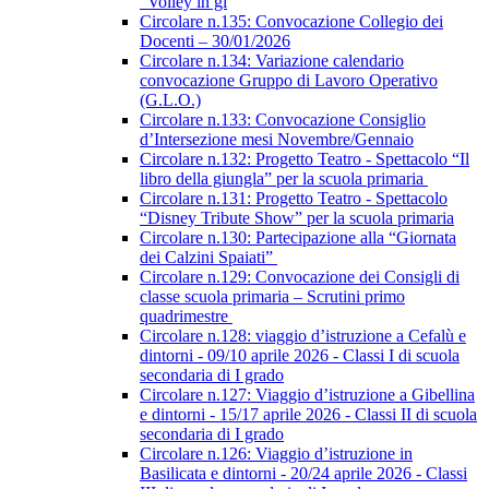
“Volley in gi
Circolare n.135: Convocazione Collegio dei
Docenti – 30/01/2026
Circolare n.134: Variazione calendario
convocazione Gruppo di Lavoro Operativo
(G.L.O.)
Circolare n.133: Convocazione Consiglio
d’Intersezione mesi Novembre/Gennaio
Circolare n.132: Progetto Teatro - Spettacolo “Il
libro della giungla” per la scuola primaria
Circolare n.131: Progetto Teatro - Spettacolo
“Disney Tribute Show” per la scuola primaria
Circolare n.130: Partecipazione alla “Giornata
dei Calzini Spaiati”
Circolare n.129: Convocazione dei Consigli di
classe scuola primaria – Scrutini primo
quadrimestre
Circolare n.128: viaggio d’istruzione a Cefalù e
dintorni - 09/10 aprile 2026 - Classi I di scuola
secondaria di I grado
Circolare n.127: Viaggio d’istruzione a Gibellina
e dintorni - 15/17 aprile 2026 - Classi II di scuola
secondaria di I grado
Circolare n.126: Viaggio d’istruzione in
Basilicata e dintorni - 20/24 aprile 2026 - Classi