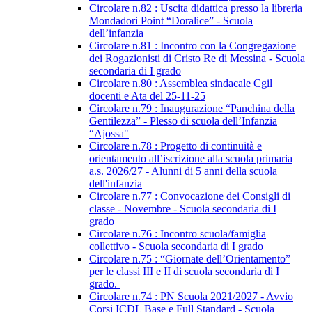
Circolare n.82 : Uscita didattica presso la libreria
Mondadori Point “Doralice” - Scuola
dell’infanzia
Circolare n.81 : Incontro con la Congregazione
dei Rogazionisti di Cristo Re di Messina - Scuola
secondaria di I grado
Circolare n.80 : Assemblea sindacale Cgil
docenti e Ata del 25-11-25
Circolare n.79 : Inaugurazione “Panchina della
Gentilezza” - Plesso di scuola dell’Infanzia
“Ajossa"
Circolare n.78 : Progetto di continuità e
orientamento all’iscrizione alla scuola primaria
a.s. 2026/27 - Alunni di 5 anni della scuola
dell'infanzia
Circolare n.77 : Convocazione dei Consigli di
classe - Novembre - Scuola secondaria di I
grado
Circolare n.76 : Incontro scuola/famiglia
collettivo - Scuola secondaria di I grado
Circolare n.75 : “Giornate dell’Orientamento”
per le classi III e II di scuola secondaria di I
grado.
Circolare n.74 : PN Scuola 2021/2027 - Avvio
Corsi ICDL Base e Full Standard - Scuola