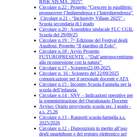
RISK SIS.MA. 2025”
Circolare n.22 : Progetto “Crescere in equilibrio:
promuovere l’Indipendenza e l’Interdipendenza”
Circolare n.21 - “Inclusivity Village 2025” -
Scuola secondaria di I grado
Circolare n.20 : Assemblea sindacale FLC CGIL
Scuola del 29/09/25
Circolare n.19 : 7^ Edizione del Festival degli
Aquiloni: Progetto “Il giardino di Eolo”
Circolare n.18 : Avvio Progetto
FUTUROPRESENTE - “Dall’antropocentrismo
alla riconnessione con la natura”
Circolare n.17 - Sciopero22-09-2025
Circolare n. 16 : Sciopero del 22/09/2025
comunicazione per il personale docente e ATA
Circolare n.15 : Incontro Scuola-Famiglia per la
scuola dell’infanzia
Circolare n.14 : SNV – Indicazioni operative per
la somministrazione del Questionario Docente
Avviso: Orario provvisorio scuola sec. I grado -
a.s. 25.26
Circolare n.13 - Rapporti scuola-famiglia a.s.
2025/2026
Circolare n.12 - Disposizioni in merito all’uso
degli smartphone e del registro elettronico nel