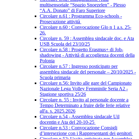
multisensoriale “Spazio Snoezelen” - Plesso
“A.A. Donato” di Faro Superiore
Circolare n.61 : Programma Eco-schools -
Prosecuzione attività
Circolare n.60 : Convocazione Glo n 1 a.s. 25-
26.
Circolare n. 59 : Assemblea sindacale doc. e Ata
USB Scuola del 23/10/25
Circolare n.58 : Progetto Erasmus+ di Job-
shadowing - Attività di accoglienza docenti della
Polonia
Circolare n.57 : Ingresso posticipato per
assemblea sindacale del personale – 20/10/2025 -
Scuola primaria
Circolare n.56: Invito alle gare del Campionato
Nazionale Lega Volley Femminile Seria A2 -
Stagione sportiva 25/26
Circolare n. 55 : Invito al personale docente a
Tempo Determinato a fruire delle ferie relative
all'a. s. 2025.2026
Circolare n.54 - Assemblea sindacale Uil
docentin e Ata del 20-10-25
Circolare n.53 : Convocazione Consigli
d’intersezione con i Rappresentanti dei genitori
Circolare n.52: Uscita anticipata per Assemblea