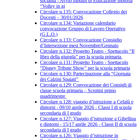
socialità - Avvio moduli di Educazione motoria
“Volley in gi
Circolare n.135: Convocazione Collegio dei
Docenti – 30/01/2026
Circolare n.134: Variazione calendario
convocazione Gruppo di Lavoro Operativo
(G.L.O.)
Circolare n.133: Convocazione Consiglio
d’Intersezione mesi Novembre/Gennaio
Circolare n.132: Progetto Teatro - Spettacolo “Il
libro della giungla” per la scuola primaria
Circolare n.131: Progetto Teatro - Spettacolo
“Disney Tribute Show” per la scuola primaria
Circolare n.130: Partecipazione alla “Giornata
dei Calzini Spaiati”
Circolare n.129: Convocazione dei Consigli di
classe scuola primaria – Scrutini primo
quadrimestre
Circolare n.128: viaggio d’istruzione a Cefalù e
dintorni - 09/10 aprile 2026 - Classi I di scuola
secondaria di I grado
Circolare n.127: Viaggio d’istruzione a Gibellina
e dintorni - 15/17 aprile 2026 - Classi II di scuola
secondaria di I grado
Circolare n.126: Viaggio d’istruzione in