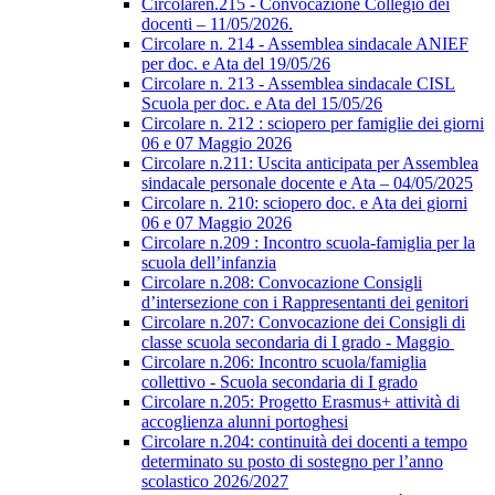
Circolaren.215 - Convocazione Collegio dei
docenti – 11/05/2026.
Circolare n. 214 - Assemblea sindacale ANIEF
per doc. e Ata del 19/05/26
Circolare n. 213 - Assemblea sindacale CISL
Scuola per doc. e Ata del 15/05/26
Circolare n. 212 : sciopero per famiglie dei giorni
06 e 07 Maggio 2026
Circolare n.211: Uscita anticipata per Assemblea
sindacale personale docente e Ata – 04/05/2025
Circolare n. 210: sciopero doc. e Ata dei giorni
06 e 07 Maggio 2026
Circolare n.209 : Incontro scuola-famiglia per la
scuola dell’infanzia
Circolare n.208: Convocazione Consigli
d’intersezione con i Rappresentanti dei genitori
Circolare n.207: Convocazione dei Consigli di
classe scuola secondaria di I grado - Maggio
Circolare n.206: Incontro scuola/famiglia
collettivo - Scuola secondaria di I grado
Circolare n.205: Progetto Erasmus+ attività di
accoglienza alunni portoghesi
Circolare n.204: continuità dei docenti a tempo
determinato su posto di sostegno per l’anno
scolastico 2026/2027