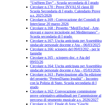
“UniStem Day” - Scuola secondaria di I grado
Circolare n.170 : Prove INVALSI classi III
Scuola Secondaria di I grado. Calendario Prove
a.s. 2025/2026
Circolare n.169 : Convocazione dei Consigli di
Interclasse 20 marzo 2026
Circolare n.168 : Progetto “MediTechné - Arte,
giovani e nuove tecnologie nel Mediterraneo” -
Scuola secondaria di I grado
Circolare n.167: Uscita anticipata per Assemblea
sindacale personale docente e Ata – 06/03/2025
Circolare n.166: sciopero del 09/03/202 - per le
famiglie
Circolare n.165 - sciopero doc. e Ata del
09/03/26
Circolare n.164: Uscita anticipata per Assemblea
sindacale personale docente e Ata – 05/03/2026
Circolare n.163 : Partecipazione alla 9a edizione
del progetto “PretenDiamo legalità” - Incontro
con la Polizia di Stato. Scuola secondaria di I
grado
Circolare n.162: Convocazione commissione
prove orientativo-attitudinali per l’ammissione al
percorso di strumento musicale a.s. 2026/2027
Circolare n.161: Finale di Area “Giochi