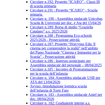
Circolare n.192: Progetto “ICARO” - Classi III
di scuola primaria
Circolare n.191 : Progetto “ICARO” - Scuola
primaria
Circolare n. 190 - Assemblea sindacale Unicobas
Scuola & Università per doc. e Ata del 15/04/26
Circolare n.189: Borsa di studio “Graziella
Catalano” a.s. 2025/2026
Circolare n.188 : Programma Eco-schools
2025/2026 - Prosecuzione attività
Circolare n.187: Progetto “Horcynus Edu: Il
cinema per comprendere la realtà” nell’ambito
del Piano Nazionale “Cinema e Immagini per la
Scuola” - Prosecuzione attività
Circolare n.186 : Ingresso posticipato per
Assemblea sindacale del personale – 08/04/2025
Circolare n.185 : Incontro di Programmazione
per la scuola dell’infanzia
Circolare n. 184: Assemblea sindacale USB per
ATA del 13/04/2026
Avviso: rimodulazione logistica scuola
dell’infanzia di Torre Faro
Circolare n. 183 - Assemblea sindacale Anief per
doc. 08/04/2026
Circolare n. 182: Graduatorie interne a.s.