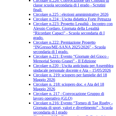
Circolare n.226: Convocazione dei Consigli di
classe scuola secondaria di I grado - Scrutini
finali
Circolare n.225 : elezioni amministrative 2026
Circolare n.224 : Uscita didattica Forte Petrazza
Circolare n.223: Progetto Legalità - Incontro con
Alessio Cordaro. Giornata della Legalità
“Ricordare Capaci” - Scuola secondaria di I
grado.
Circolare n.222: Premiazione Progetto
“INGresso/ME-SANA 2025/2026” - Scuola
secondaria di I grado.
Circolare n.221: Evento “Giornate del Gioco -
Memorial Sergio Granei” - II Edizione
Circolare n.220 : Uscita anticipata per Assemblea
sindacale personale docente e Ata – 15/05/2026
Circolare n. 219: sciopero per famiglie del 18
Maggio 2026
Circolare n. 218: sciopero doc. e Ata del 18
Maggio 2026
Circolare n. 217 : Convocazione Gruppo di
lavoro operativo (GLO)
Circolare n.216: Evento “Torneo di Tag Rugby -
Giornata di sport, valori e divertimento” - Scuola
secondaria di I grado