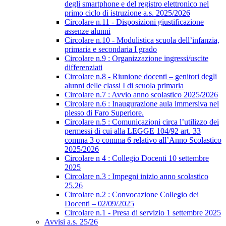
degli smartphone e del registro elettronico nel
primo ciclo di istruzione a.s. 2025/2026
Circolare n.11 - Disposizioni giustificazione
assenze alunni
Circolare n.10 - Modulistica scuola dell’infanzia,
primaria e secondaria I grado
Circolare n.9 : Organizzazione ingressi/uscite
differenziati
Circolare n.8 - Riunione docenti – genitori degli
alunni delle classi I di scuola primaria
Circolare n.7 : Avvio anno scolastico 2025/2026
Circolare n.6 : Inaugurazione aula immersiva nel
plesso di Faro Superiore.
Circolare n.5 : Comunicazioni circa l’utilizzo dei
permessi di cui alla LEGGE 104/92 art. 33
comma 3 o comma 6 relativo all’Anno Scolastico
2025/2026
Circolare n 4 : Collegio Docenti 10 settembre
2025
Circolare n.3 : Impegni inizio anno scolastico
25.26
Circolare n.2 : Convocazione Collegio dei
Docenti – 02/09/2025
Circolare n.1 - Presa di servizio 1 settembre 2025
Avvisi a.s. 25/26