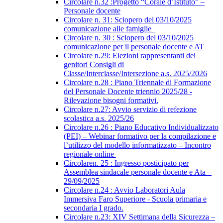
Circolare n.32 :Progetto “Corale d’Istituto” –
Personale docente
Circolare n. 31: Sciopero del 03/10/2025
comunicazione alle famiglie
Circolare n. 30 : Sciopero del 03/10/2025
comunicazione per il personale docente e AT
Circolare n.29: Elezioni rappresentanti dei
genitori Consigli di
Classe/Interclasse/Intersezione a.s. 2025/2026
Circolare n.28 : Piano Triennale di Formazione
del Personale Docente triennio 2025/28 -
Rilevazione bisogni formativi.
Circolare n.27: Avvio servizio di refezione
scolastica a.s. 2025/26
Circolare n.26 : Piano Educativo Individualizzato
(PEI) – Webinar formativo per la compilazione e
l’utilizzo del modello informatizzato – Incontro
regionale online
Circolaren. 25 : Ingresso posticipato per
Assemblea sindacale personale docente e Ata –
29/09/2025
Circolare n.24 : Avvio Laboratori Aula
Immersiva Faro Superiore - Scuola primaria e
secondaria I grado.
Circolare n.23: XIV Settimana della Sicurezza –