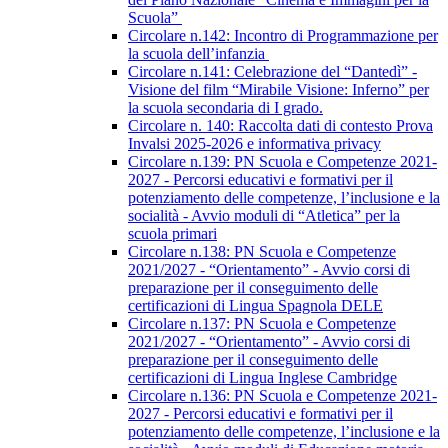
Scuola”
Circolare n.142: Incontro di Programmazione per
la scuola dell’infanzia
Circolare n.141: Celebrazione del “Dantedì” -
Visione del film “Mirabile Visione: Inferno” per
la scuola secondaria di I grado.
Circolare n. 140: Raccolta dati di contesto Prova
Invalsi 2025-2026 e informativa privacy
Circolare n.139: PN Scuola e Competenze 2021-
2027 - Percorsi educativi e formativi per il
potenziamento delle competenze, l’inclusione e la
socialità - Avvio moduli di “Atletica” per la
scuola primari
Circolare n.138: PN Scuola e Competenze
2021/2027 - “Orientamento” - Avvio corsi di
preparazione per il conseguimento delle
certificazioni di Lingua Spagnola DELE
Circolare n.137: PN Scuola e Competenze
2021/2027 - “Orientamento” - Avvio corsi di
preparazione per il conseguimento delle
certificazioni di Lingua Inglese Cambridge
Circolare n.136: PN Scuola e Competenze 2021-
2027 - Percorsi educativi e formativi per il
potenziamento delle competenze, l’inclusione e la