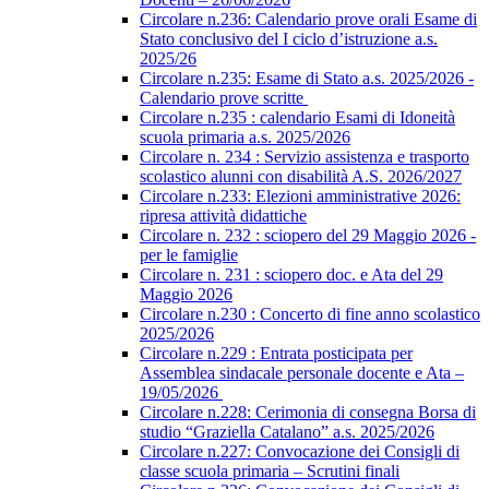
Circolare n.236: Calendario prove orali Esame di
Stato conclusivo del I ciclo d’istruzione a.s.
2025/26
Circolare n.235: Esame di Stato a.s. 2025/2026 -
Calendario prove scritte
Circolare n.235 : calendario Esami di Idoneità
scuola primaria a.s. 2025/2026
Circolare n. 234 : Servizio assistenza e trasporto
scolastico alunni con disabilità A.S. 2026/2027
Circolare n.233: Elezioni amministrative 2026:
ripresa attività didattiche
Circolare n. 232 : sciopero del 29 Maggio 2026 -
per le famiglie
Circolare n. 231 : sciopero doc. e Ata del 29
Maggio 2026
Circolare n.230 : Concerto di fine anno scolastico
2025/2026
Circolare n.229 : Entrata posticipata per
Assemblea sindacale personale docente e Ata –
19/05/2026
Circolare n.228: Cerimonia di consegna Borsa di
studio “Graziella Catalano” a.s. 2025/2026
Circolare n.227: Convocazione dei Consigli di
classe scuola primaria – Scrutini finali