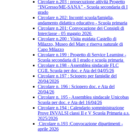
Circolare n.203 : prosecuzione attività Progetto
“INGresso/ME-SANA” - Scuola secondaria di I
grado
Circolare n.202: Incontri scuola/famiglia,
andamento didattico educativo - Scuola primaria
Circolare n.201: Convocazione dei Consigli di
Interclasse - 05 maggio 2026
Circolare n.200 : Visita guidata Castello di
Milazzo, Museo del Mare e riserva naturale di
Capo Milazzo
Circolare n.199 : Progetto di Service Learning -
Scuola secondaria di I grado e scuola primaria
Circolare n.198 - Assemblea sindacale FLC
CGIL Scuola per doc. e Ata del 04/05/26
Circolare n.197 : Sciopero per famiglie del
20/04/2026
Circolare n. 196 : Sciopero doc. e Ata del
20/04/26
Circolare n. 195 - Assemblea sindacale Unicobas
Scuola per doc. e Ata del 16/04/26
Circolare n.194 : Calendario somministrazione
Prove INVALSI classi II e V Scuola Primaria a.s.
2025/2026
Circolare n.193 :Convocazione dipartimenti -
aprile 2026