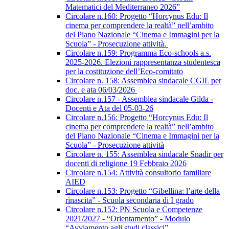
Matematici del Mediterraneo 2026”
Circolare n.160: Progetto “Horcynus Edu: Il
cinema per comprendere la realtà” nell’ambito
del Piano Nazionale “Cinema e Immagini per la
Scuola” - Prosecuzione attività.
Circolare n.159: Programma Eco-schools a.s.
2025-2026. Elezioni rappresentanza studentesca
per la costituzione dell’Eco-comitato
Circolare n. 158: Assemblea sindacale CGIL per
doc. e ata 06/03/2026
Circolare n.157 - Assemblea sindacale Gilda -
Docenti e Ata del 05-03-26
Circolare n.156: Progetto “Horcynus Edu: Il
cinema per comprendere la realtà” nell’ambito
del Piano Nazionale “Cinema e Immagini per la
Scuola” - Prosecuzione attività
Circolare n. 155: Assemblea sindacale Snadir per
docenti di religione 19 Febbraio 2026
Circolare n.154: Attività consultorio familiare
AIED
Circolare n.153: Progetto “Gibellina: l’arte della
rinascita” - Scuola secondaria di I grado
Circolare n.152: PN Scuola e Competenze
2021/2027 - “Orientamento” - Modulo
“Avviamento agli studi classici”