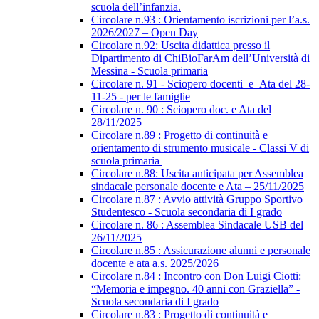
scuola dell’infanzia.
Circolare n.93 : Orientamento iscrizioni per l’a.s.
2026/2027 – Open Day
Circolare n.92: Uscita didattica presso il
Dipartimento di ChiBioFarAm dell’Università di
Messina - Scuola primaria
Circolare n. 91 - Sciopero docenti_e_Ata del 28-
11-25 - per le famiglie
Circolare n. 90 : Sciopero doc. e Ata del
28/11/2025
Circolare n.89 : Progetto di continuità e
orientamento di strumento musicale - Classi V di
scuola primaria
Circolare n.88: Uscita anticipata per Assemblea
sindacale personale docente e Ata – 25/11/2025
Circolare n.87 : Avvio attività Gruppo Sportivo
Studentesco - Scuola secondaria di I grado
Circolare n. 86 : Assemblea Sindacale USB del
26/11/2025
Circolare n.85 : Assicurazione alunni e personale
docente e ata a.s. 2025/2026
Circolare n.84 : Incontro con Don Luigi Ciotti:
“Memoria e impegno. 40 anni con Graziella” -
Scuola secondaria di I grado
Circolare n.83 : Progetto di continuità e