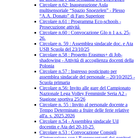
Circolare n.62: Inaugurazione Aula
multisensoriale “Spazio Snoezelen” - Plesso
“A.A. Donato” di Faro Superiore
Circolare n.61 : Programma Eco-schools -
Prosecuzione attività
Circolare n.60 : Convocazione Glo n 1 a.s. 25-
26.
Circolare n. 59 : Assemblea sindacale doc. e Ata
USB Scuola del 23/10/25
Circolare n.58 : Progetto Erasmus+ di Job-
shadowing - Attività di accoglienza docenti della
Polonia
Circolare n.57 : Ingresso posticipato per
assemblea sindacale del personale – 20/10/2025 -
Scuola primaria
Circolare n.56: Invito alle gare del Campionato
Nazionale Lega Volley Femminile Seria A2 -
Stagione sportiva 25/26
Circolare n. 55 : Invito al personale docente a
Tempo Determinato a fruire delle ferie relative
all'a. s. 2025.2026
Circolare n.54 - Assemblea sindacale Uil
docentin e Ata del 20-10-25
Circolare n.53 : Convocazione Consigli
d’intersezione con i Rappresentanti dei genitori