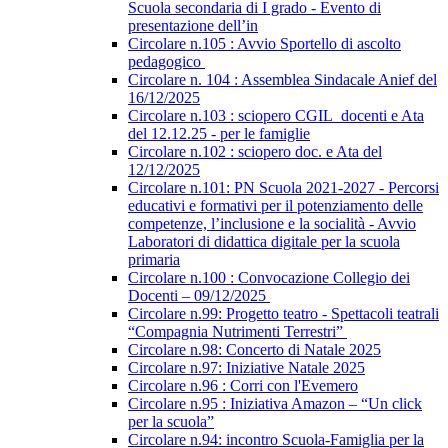
Scuola secondaria di I grado - Evento di
presentazione dell’in
Circolare n.105 : Avvio Sportello di ascolto
pedagogico
Circolare n. 104 : Assemblea Sindacale Anief del
16/12/2025
Circolare n.103 : sciopero CGIL_docenti e Ata
del 12.12.25 - per le famiglie
Circolare n.102 : sciopero doc. e Ata del
12/12/2025
Circolare n.101: PN Scuola 2021-2027 - Percorsi
educativi e formativi per il potenziamento delle
competenze, l’inclusione e la socialità - Avvio
Laboratori di didattica digitale per la scuola
primaria
Circolare n.100 : Convocazione Collegio dei
Docenti – 09/12/2025
Circolare n.99: Progetto teatro - Spettacoli teatrali
“Compagnia Nutrimenti Terrestri”
Circolare n.98: Concerto di Natale 2025
Circolare n.97: Iniziative Natale 2025
Circolare n.96 : Corri con l'Evemero
Circolare n.95 : Iniziativa Amazon – “Un click
per la scuola”
Circolare n.94: incontro Scuola-Famiglia per la