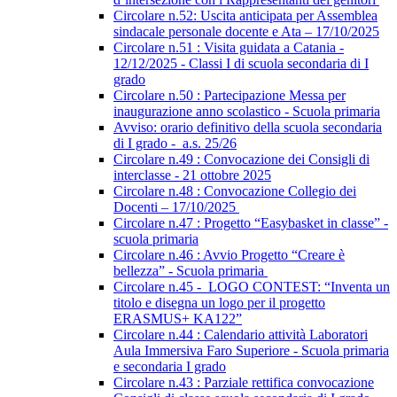
Circolare n.52: Uscita anticipata per Assemblea
sindacale personale docente e Ata – 17/10/2025
Circolare n.51 : Visita guidata a Catania -
12/12/2025 - Classi I di scuola secondaria di I
grado
Circolare n.50 : Partecipazione Messa per
inaugurazione anno scolastico - Scuola primaria
Avviso: orario definitivo della scuola secondaria
di I grado - a.s. 25/26
Circolare n.49 : Convocazione dei Consigli di
interclasse - 21 ottobre 2025
Circolare n.48 : Convocazione Collegio dei
Docenti – 17/10/2025
Circolare n.47 : Progetto “Easybasket in classe” -
scuola primaria
Circolare n.46 : Avvio Progetto “Creare è
bellezza” - Scuola primaria
Circolare n.45 - LOGO CONTEST: “Inventa un
titolo e disegna un logo per il progetto
ERASMUS+ KA122”
Circolare n.44 : Calendario attività Laboratori
Aula Immersiva Faro Superiore - Scuola primaria
e secondaria I grado
Circolare n.43 : Parziale rettifica convocazione