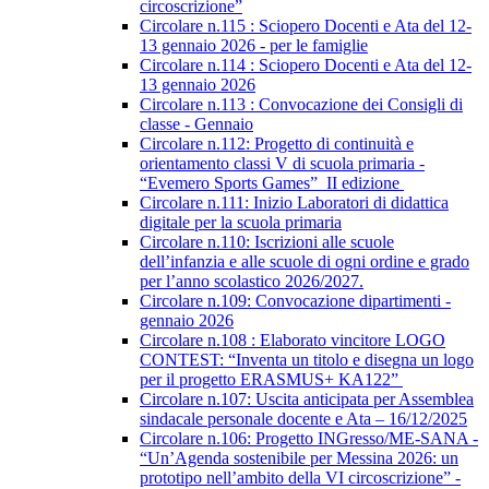
circoscrizione”
Circolare n.115 : Sciopero Docenti e Ata del 12-
13 gennaio 2026 - per le famiglie
Circolare n.114 : Sciopero Docenti e Ata del 12-
13 gennaio 2026
Circolare n.113 : Convocazione dei Consigli di
classe - Gennaio
Circolare n.112: Progetto di continuità e
orientamento classi V di scuola primaria -
“Evemero Sports Games” II edizione
Circolare n.111: Inizio Laboratori di didattica
digitale per la scuola primaria
Circolare n.110: Iscrizioni alle scuole
dell’infanzia e alle scuole di ogni ordine e grado
per l’anno scolastico 2026/2027.
Circolare n.109: Convocazione dipartimenti -
gennaio 2026
Circolare n.108 : Elaborato vincitore LOGO
CONTEST: “Inventa un titolo e disegna un logo
per il progetto ERASMUS+ KA122”
Circolare n.107: Uscita anticipata per Assemblea
sindacale personale docente e Ata – 16/12/2025
Circolare n.106: Progetto INGresso/ME-SANA -
“Un’Agenda sostenibile per Messina 2026: un
prototipo nell’ambito della VI circoscrizione” -