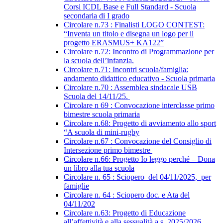
Corsi ICDL Base e Full Standard - Scuola
secondaria di I grado
Circolare n.73 : Finalisti LOGO CONTEST:
“Inventa un titolo e disegna un logo per il
progetto ERASMUS+ KA122”
Circolare n.72: Incontro di Programmazione per
la scuola dell’infanzia.
Circolare n.71: Incontri scuola/famiglia:
andamento didattico educativo - Scuola primaria
Circolare n.70 : Assemblea sindacale USB
Scuola del 14/11/25.
Circolare n 69 : Convocazione interclasse primo
bimestre scuola primaria
Circolare n.68: Progetto di avviamento allo sport
“A scuola di mini-rugby
Circolare n.67 : Convocazione del Consiglio di
Intersezione primo bimestre
Circolare n.66: Progetto Io leggo perché – Dona
un libro alla tua scuola
Circolare n. 65 : Sciopero del 04/11/2025, per
famiglie
Circolare n. 64 : Sciopero doc. e Ata del
04/11/202
Circolare n.63: Progetto di Educazione
all’affettività e alla sessualità a.s. 2025/2026