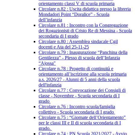
orientamento classi V di scuola primaria
Circolare n.82 : Uscita didattica presso la libreria
Mondadori Point “Doralice” - Scuola
dell’infanzia
Circolare n.81 : Incontro con la Congregazione
dei Rogazionisti di Cristo Re di Messina - Scuola
secondaria di I grado
Circolare n.80 : Assemblea sindacale Cgil
docenti e Ata del 25-11-25
Circolare n.79 : Inaugurazione “Panchina della
Gentilezza” - Plesso di scuola dell’Infanzia
“Ajossa"
Circolare n.78 : Progetto di continuità e
orientamento all’iscrizione alla scuola primaria
a.s. 2026/27 - Alunni di 5 anni della scuola
dell'infanzia
Circolare n.77 : Convocazione dei Consigli di
classe - Novembre - Scuola secondaria di I
grado
Circolare n.76 : Incontro scuola/famiglia
collettivo - Scuola secondaria di I grado
Circolare n.75 : “Giornate dell’Orientamento”
per le classi III e II di scuola secondaria di I
grado.
Circolare n.74 : PN Scuola 2021/2027 - Avvio