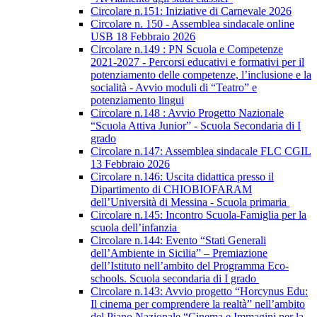
Circolare n.151: Iniziative di Carnevale 2026
Circolare n. 150 - Assemblea sindacale online
USB 18 Febbraio 2026
Circolare n.149 : PN Scuola e Competenze
2021-2027 - Percorsi educativi e formativi per il
potenziamento delle competenze, l’inclusione e la
socialità - Avvio moduli di “Teatro” e
potenziamento lingui
Circolare n.148 : Avvio Progetto Nazionale
“Scuola Attiva Junior” - Scuola Secondaria di I
grado
Circolare n.147: Assemblea sindacale FLC CGIL
13 Febbraio 2026
Circolare n.146: Uscita didattica presso il
Dipartimento di CHIOBIOFARAM
dell’Università di Messina - Scuola primaria
Circolare n.145: Incontro Scuola-Famiglia per la
scuola dell’infanzia
Circolare n.144: Evento “Stati Generali
dell’Ambiente in Sicilia” – Premiazione
dell’Istituto nell’ambito del Programma Eco-
schools. Scuola secondaria di I grado
Circolare n.143: Avvio progetto “Horcynus Edu:
Il cinema per comprendere la realtà” nell’ambito
del Piano Nazionale “Cinema e Immagini per la