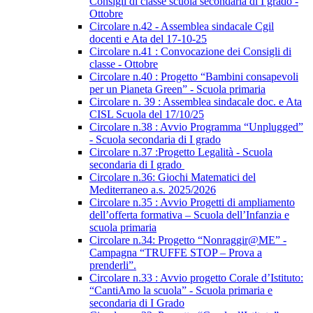
Consigli di classe scuola secondaria di I grado -
Ottobre
Circolare n.42 - Assemblea sindacale Cgil
docenti e Ata del 17-10-25
Circolare n.41 : Convocazione dei Consigli di
classe - Ottobre
Circolare n.40 : Progetto “Bambini consapevoli
per un Pianeta Green” - Scuola primaria
Circolare n. 39 : Assemblea sindacale doc. e Ata
CISL Scuola del 17/10/25
Circolare n.38 : Avvio Programma “Unplugged”
- Scuola secondaria di I grado
Circolare n.37 :Progetto Legalità - Scuola
secondaria di I grado
Circolare n.36: Giochi Matematici del
Mediterraneo a.s. 2025/2026
Circolare n.35 : Avvio Progetti di ampliamento
dell’offerta formativa – Scuola dell’Infanzia e
scuola primaria
Circolare n.34: Progetto “Nonraggir@ME” -
Campagna “TRUFFE STOP – Prova a
prenderli”.
Circolare n.33 : Avvio progetto Corale d’Istituto:
“CantiAmo la scuola” - Scuola primaria e
secondaria di I Grado