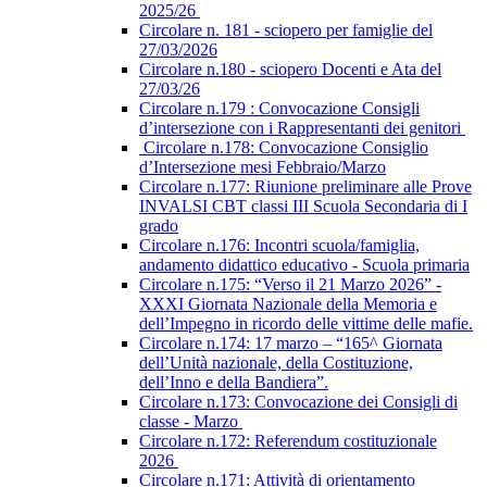
2025/26
Circolare n. 181 - sciopero per famiglie del
27/03/2026
Circolare n.180 - sciopero Docenti e Ata del
27/03/26
Circolare n.179 : Convocazione Consigli
d’intersezione con i Rappresentanti dei genitori
Circolare n.178: Convocazione Consiglio
d’Intersezione mesi Febbraio/Marzo
Circolare n.177: Riunione preliminare alle Prove
INVALSI CBT classi III Scuola Secondaria di I
grado
Circolare n.176: Incontri scuola/famiglia,
andamento didattico educativo - Scuola primaria
Circolare n.175: “Verso il 21 Marzo 2026” -
XXXI Giornata Nazionale della Memoria e
dell’Impegno in ricordo delle vittime delle mafie.
Circolare n.174: 17 marzo – “165^ Giornata
dell’Unità nazionale, della Costituzione,
dell’Inno e della Bandiera”.
Circolare n.173: Convocazione dei Consigli di
classe - Marzo
Circolare n.172: Referendum costituzionale
2026
Circolare n.171: Attività di orientamento