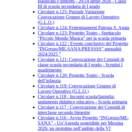
Basilicata e dintorni - 20/24 aprile 2026 - Classi
III di scuola secondaria di I grado
Circolare n.125: Parziale Variazione
Convocazione Gruppo di Lavoro Operativo
(G.L.O.)
Circolare n.124: Festeggiamenti Patrona S. Agata
Circolare n.123: Progetto Teatro - Spettacolo
“Piccolo Mondo Musica” per la scuola primaria
Circolare n.122 : Evento conclusivo del Progetto
“INGresso/ME-SANA/PRESSSS” annualità
2024/2025 ”
Circolare n.121: Convocazione dei Consigli di
classe scuola secondaria di I grado - Scrutini I
quadrimestre
Circolare n.120: Progetto Teatro - Scuola
dell’infanzia
Circolare n.119: Convocazione Gruppo di
Lavoro Operativo (G.L.O.)
Circolare n.118 : Incontri scuola/famiglia:
andamento didattico educativo - Scuola primaria
Circolare n.117 : Convocazione dei Consigli di
interclasse secondo bimestre
Circolare n.116 : Avvio Progetto “INGresso/ME-
SANA” - Un’Agenda sostenibile per Messina
2026: un prototipo nell’ambito della VI