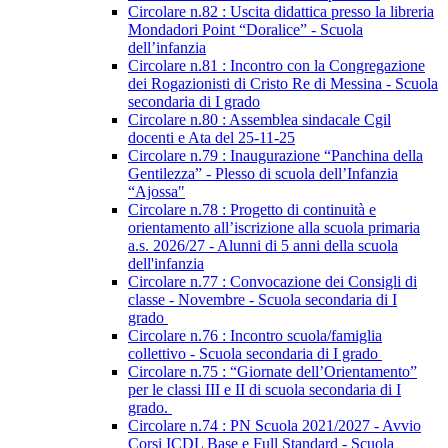
Circolare n.82 : Uscita didattica presso la libreria
Mondadori Point “Doralice” - Scuola
dell’infanzia
Circolare n.81 : Incontro con la Congregazione
dei Rogazionisti di Cristo Re di Messina - Scuola
secondaria di I grado
Circolare n.80 : Assemblea sindacale Cgil
docenti e Ata del 25-11-25
Circolare n.79 : Inaugurazione “Panchina della
Gentilezza” - Plesso di scuola dell’Infanzia
“Ajossa"
Circolare n.78 : Progetto di continuità e
orientamento all’iscrizione alla scuola primaria
a.s. 2026/27 - Alunni di 5 anni della scuola
dell'infanzia
Circolare n.77 : Convocazione dei Consigli di
classe - Novembre - Scuola secondaria di I
grado
Circolare n.76 : Incontro scuola/famiglia
collettivo - Scuola secondaria di I grado
Circolare n.75 : “Giornate dell’Orientamento”
per le classi III e II di scuola secondaria di I
grado.
Circolare n.74 : PN Scuola 2021/2027 - Avvio
Corsi ICDL Base e Full Standard - Scuola