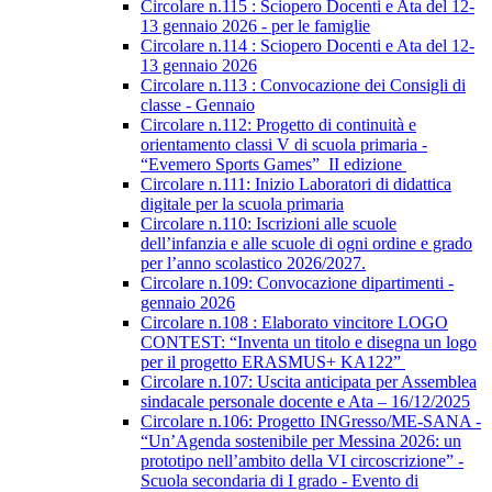
Circolare n.115 : Sciopero Docenti e Ata del 12-
13 gennaio 2026 - per le famiglie
Circolare n.114 : Sciopero Docenti e Ata del 12-
13 gennaio 2026
Circolare n.113 : Convocazione dei Consigli di
classe - Gennaio
Circolare n.112: Progetto di continuità e
orientamento classi V di scuola primaria -
“Evemero Sports Games” II edizione
Circolare n.111: Inizio Laboratori di didattica
digitale per la scuola primaria
Circolare n.110: Iscrizioni alle scuole
dell’infanzia e alle scuole di ogni ordine e grado
per l’anno scolastico 2026/2027.
Circolare n.109: Convocazione dipartimenti -
gennaio 2026
Circolare n.108 : Elaborato vincitore LOGO
CONTEST: “Inventa un titolo e disegna un logo
per il progetto ERASMUS+ KA122”
Circolare n.107: Uscita anticipata per Assemblea
sindacale personale docente e Ata – 16/12/2025
Circolare n.106: Progetto INGresso/ME-SANA -
“Un’Agenda sostenibile per Messina 2026: un
prototipo nell’ambito della VI circoscrizione” -
Scuola secondaria di I grado - Evento di