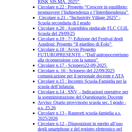
RISK SIS.MA. 2025”
Circolare n.22 : Progetto “Crescere in equilibrio:
promuovere l’Indipendenza e l’Interdipendenza”
Circolare n.21 - “Inclusivity Village 2025” -
Scuola secondaria di I grado
Circolare n.20 : Assemblea sindacale FLC CGIL
Scuola del 29/09/25
Circolare n.19 : 7^ Edizione del Festival degli
Aquiloni: Progetto “Il giardino di Eolo”
Circolare n.18 : Avvio Progetto
FUTUROPRESENTE - “Dall’antropocentrismo
alla riconnessione con la natura”
Circolare n.17 - Sciopero22-09-2025
Circolare n. 16 : Sciopero del 22/09/2025
comunicazione per il personale docente e ATA
Circolare n.15 : Incontro Scuola-Famiglia per la
scuola dell’infanzia
Circolare n.14 : SNV – Indicazioni operative per
la somministrazione del Questionario Docente
Avviso: Orario provvisorio scuola sec. I grado -
a.s. 25.26
Circolare n.13 - Rapporti scuola-famiglia a.s.
2025/2026
Circolare n.12 - Disposizioni in merito all’uso
degli smartphone e del registro elettronico nel