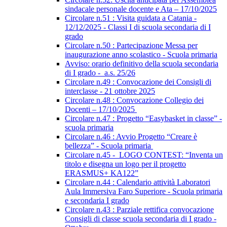
sindacale personale docente e Ata – 17/10/2025
Circolare n.51 : Visita guidata a Catania -
12/12/2025 - Classi I di scuola secondaria di I
grado
Circolare n.50 : Partecipazione Messa per
inaugurazione anno scolastico - Scuola primaria
Avviso: orario definitivo della scuola secondaria
di I grado - a.s. 25/26
Circolare n.49 : Convocazione dei Consigli di
interclasse - 21 ottobre 2025
Circolare n.48 : Convocazione Collegio dei
Docenti – 17/10/2025
Circolare n.47 : Progetto “Easybasket in classe” -
scuola primaria
Circolare n.46 : Avvio Progetto “Creare è
bellezza” - Scuola primaria
Circolare n.45 - LOGO CONTEST: “Inventa un
titolo e disegna un logo per il progetto
ERASMUS+ KA122”
Circolare n.44 : Calendario attività Laboratori
Aula Immersiva Faro Superiore - Scuola primaria
e secondaria I grado
Circolare n.43 : Parziale rettifica convocazione
Consigli di classe scuola secondaria di I grado -