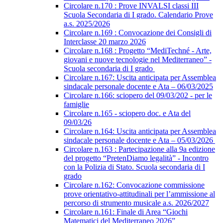
Circolare n.170 : Prove INVALSI classi III
Scuola Secondaria di I grado. Calendario Prove
a.s. 2025/2026
Circolare n.169 : Convocazione dei Consigli di
Interclasse 20 marzo 2026
Circolare n.168 : Progetto “MediTechné - Arte,
giovani e nuove tecnologie nel Mediterraneo” -
Scuola secondaria di I grado
Circolare n.167: Uscita anticipata per Assemblea
sindacale personale docente e Ata – 06/03/2025
Circolare n.166: sciopero del 09/03/202 - per le
famiglie
Circolare n.165 - sciopero doc. e Ata del
09/03/26
Circolare n.164: Uscita anticipata per Assemblea
sindacale personale docente e Ata – 05/03/2026
Circolare n.163 : Partecipazione alla 9a edizione
del progetto “PretenDiamo legalità” - Incontro
con la Polizia di Stato. Scuola secondaria di I
grado
Circolare n.162: Convocazione commissione
prove orientativo-attitudinali per l’ammissione al
percorso di strumento musicale a.s. 2026/2027
Circolare n.161: Finale di Area “Giochi
Matematici del Mediterraneo 2026”