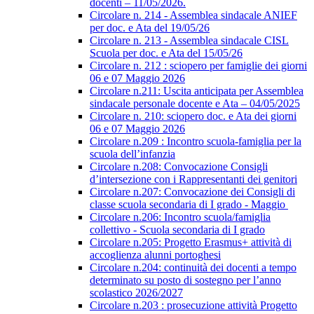
docenti – 11/05/2026.
Circolare n. 214 - Assemblea sindacale ANIEF
per doc. e Ata del 19/05/26
Circolare n. 213 - Assemblea sindacale CISL
Scuola per doc. e Ata del 15/05/26
Circolare n. 212 : sciopero per famiglie dei giorni
06 e 07 Maggio 2026
Circolare n.211: Uscita anticipata per Assemblea
sindacale personale docente e Ata – 04/05/2025
Circolare n. 210: sciopero doc. e Ata dei giorni
06 e 07 Maggio 2026
Circolare n.209 : Incontro scuola-famiglia per la
scuola dell’infanzia
Circolare n.208: Convocazione Consigli
d’intersezione con i Rappresentanti dei genitori
Circolare n.207: Convocazione dei Consigli di
classe scuola secondaria di I grado - Maggio
Circolare n.206: Incontro scuola/famiglia
collettivo - Scuola secondaria di I grado
Circolare n.205: Progetto Erasmus+ attività di
accoglienza alunni portoghesi
Circolare n.204: continuità dei docenti a tempo
determinato su posto di sostegno per l’anno
scolastico 2026/2027
Circolare n.203 : prosecuzione attività Progetto