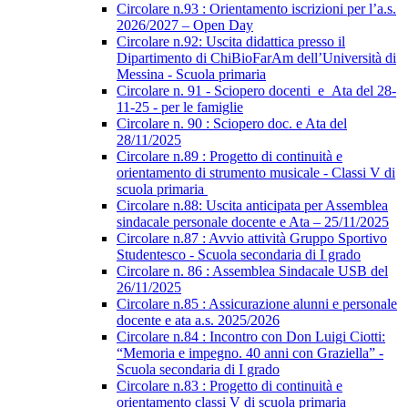
Circolare n.93 : Orientamento iscrizioni per l’a.s.
2026/2027 – Open Day
Circolare n.92: Uscita didattica presso il
Dipartimento di ChiBioFarAm dell’Università di
Messina - Scuola primaria
Circolare n. 91 - Sciopero docenti_e_Ata del 28-
11-25 - per le famiglie
Circolare n. 90 : Sciopero doc. e Ata del
28/11/2025
Circolare n.89 : Progetto di continuità e
orientamento di strumento musicale - Classi V di
scuola primaria
Circolare n.88: Uscita anticipata per Assemblea
sindacale personale docente e Ata – 25/11/2025
Circolare n.87 : Avvio attività Gruppo Sportivo
Studentesco - Scuola secondaria di I grado
Circolare n. 86 : Assemblea Sindacale USB del
26/11/2025
Circolare n.85 : Assicurazione alunni e personale
docente e ata a.s. 2025/2026
Circolare n.84 : Incontro con Don Luigi Ciotti:
“Memoria e impegno. 40 anni con Graziella” -
Scuola secondaria di I grado
Circolare n.83 : Progetto di continuità e
orientamento classi V di scuola primaria