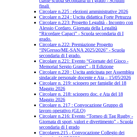
classe scuola secondaria di I grado - Scrutini
finali
Circolare n.225 : elezioni amministrative 2026
Circolare n.224 : Uscita didattica Forte Petrazza
Circolare n.223: Progetto Legalità - Incontro con
Alessio Cordaro. Giornata della Legalità
“Ricordare Capaci” - Scuola secondaria di I
grado.
Circolare n.222: Premiazione Progetto
“INGresso/ME-SANA 2025/2026” - Scuola
secondaria di I grado.
Circolare n.221: Evento “Giornate del Gioco -
Memorial Sergio Granei” - II Edizione
Circolare n.220 : Uscita anticipata per Assemblea
sindacale personale docente e Ata – 15/05/2026
Circolare n. 219: sciopero per famiglie del 18
Maggio 2026
Circolare n. 218: sciopero doc. e Ata del 18
Maggio 2026
Circolare n. 217 : Convocazione Gruppo di
lavoro operativo (GLO)
Circolare n.216: Evento “Torneo di Tag Rugby -
Giornata di sport, valori e divertimento” - Scuola
secondaria di I grado
Circolaren.215 - Convocazione Collegio dei