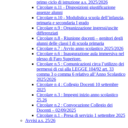
primo ciclo di istruzione a.s. 2025/2026
Circolare n.11 - Disposizioni giustificazione
assenze alunni
Circolare n.10 - Modulistica scuola dell’infanzia,
primaria e secondaria I grado
Circolare n.9 : Organizzazione ingressi/uscite
differenziati
Circolare n.8 - Riunione docenti – genitori degli
alunni delle classi I di scuola primaria
Circolare n.7 : Avvio anno scolastico 2025/2026
Circolare n.6 : Inaugurazione aula immersiva nel
plesso di Faro Superiore.
Circolare n.5 : Comunicazioni circa l’utilizzo dei
permessi di cui alla LEGGE 104/92 art. 33
comma 3 o comma 6 relativo all’Anno Scolastico
2025/2026
Circolare n 4 : Collegio Docenti 10 settembre
2025
Circolare n.3 : Impegni inizio anno scolastico
25.26
Circolare n.2 : Convocazione Collegio dei
Docenti – 02/09/2025
Circolare n.1 - Presa di servizio 1 settembre 2025
Avvisi a.s. 25/26