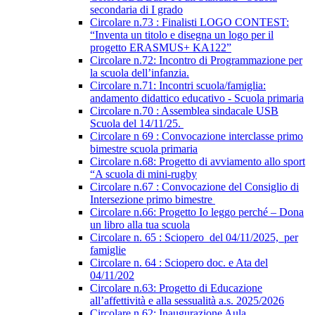
secondaria di I grado
Circolare n.73 : Finalisti LOGO CONTEST:
“Inventa un titolo e disegna un logo per il
progetto ERASMUS+ KA122”
Circolare n.72: Incontro di Programmazione per
la scuola dell’infanzia.
Circolare n.71: Incontri scuola/famiglia:
andamento didattico educativo - Scuola primaria
Circolare n.70 : Assemblea sindacale USB
Scuola del 14/11/25.
Circolare n 69 : Convocazione interclasse primo
bimestre scuola primaria
Circolare n.68: Progetto di avviamento allo sport
“A scuola di mini-rugby
Circolare n.67 : Convocazione del Consiglio di
Intersezione primo bimestre
Circolare n.66: Progetto Io leggo perché – Dona
un libro alla tua scuola
Circolare n. 65 : Sciopero del 04/11/2025, per
famiglie
Circolare n. 64 : Sciopero doc. e Ata del
04/11/202
Circolare n.63: Progetto di Educazione
all’affettività e alla sessualità a.s. 2025/2026
Circolare n.62: Inaugurazione Aula