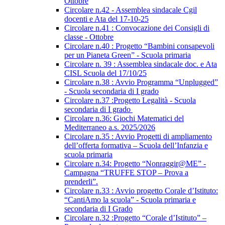
Ottobre
Circolare n.42 - Assemblea sindacale Cgil
docenti e Ata del 17-10-25
Circolare n.41 : Convocazione dei Consigli di
classe - Ottobre
Circolare n.40 : Progetto “Bambini consapevoli
per un Pianeta Green” - Scuola primaria
Circolare n. 39 : Assemblea sindacale doc. e Ata
CISL Scuola del 17/10/25
Circolare n.38 : Avvio Programma “Unplugged”
- Scuola secondaria di I grado
Circolare n.37 :Progetto Legalità - Scuola
secondaria di I grado
Circolare n.36: Giochi Matematici del
Mediterraneo a.s. 2025/2026
Circolare n.35 : Avvio Progetti di ampliamento
dell’offerta formativa – Scuola dell’Infanzia e
scuola primaria
Circolare n.34: Progetto “Nonraggir@ME” -
Campagna “TRUFFE STOP – Prova a
prenderli”.
Circolare n.33 : Avvio progetto Corale d’Istituto:
“CantiAmo la scuola” - Scuola primaria e
secondaria di I Grado
Circolare n.32 :Progetto “Corale d’Istituto” –