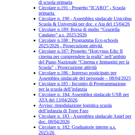
di scuola primaria
Circolare n.191 : Progetto “ICARO” - Scuola
primaria
Circolare n. 190 - Assemblea sindacale Unicobas
Scuola & Università per doc. e Ata del 15/04/26
Circolare n.189: Borsa di studio “Graziella
Catalano” a.s. 2025/2026
Circolare n.188 : Programma Eco-schools
2025/2026 - Prosecuzione attività
Circolare n.187: Progetto “Horcynus Edu: Il
cinema per comprendere la realtà” nell’ambito
del Piano Nazionale “Cinema e Immagini per la
Scuola” - Prosecuzione attività
Circolare n.186 : Ingresso posticipato per
Assemblea sindacale del personale – 08/04/2025
Circolare n.185 : Incontro di Programmazione
per la scuola dell’infanzia
Circolare n. 184: Assemblea sindacale USB per
ATA del 13/04/2026
Avviso: rimodulazione logistica scuola
dell’infanzia di Torre Faro
Circolare n. 183 - Assemblea sindacale Anief per
doc. 08/04/2026
Circolare n. 182: Graduatorie interne a.s.
2025/26