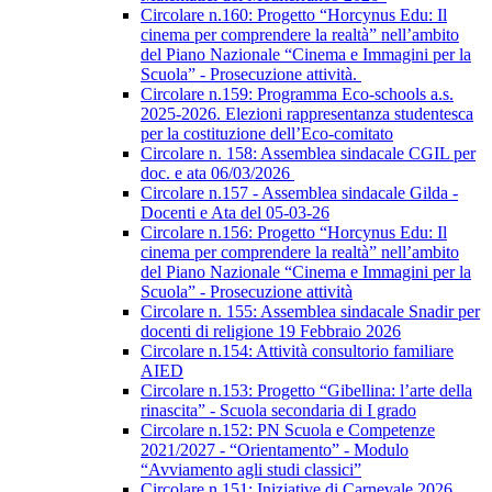
Circolare n.160: Progetto “Horcynus Edu: Il
cinema per comprendere la realtà” nell’ambito
del Piano Nazionale “Cinema e Immagini per la
Scuola” - Prosecuzione attività.
Circolare n.159: Programma Eco-schools a.s.
2025-2026. Elezioni rappresentanza studentesca
per la costituzione dell’Eco-comitato
Circolare n. 158: Assemblea sindacale CGIL per
doc. e ata 06/03/2026
Circolare n.157 - Assemblea sindacale Gilda -
Docenti e Ata del 05-03-26
Circolare n.156: Progetto “Horcynus Edu: Il
cinema per comprendere la realtà” nell’ambito
del Piano Nazionale “Cinema e Immagini per la
Scuola” - Prosecuzione attività
Circolare n. 155: Assemblea sindacale Snadir per
docenti di religione 19 Febbraio 2026
Circolare n.154: Attività consultorio familiare
AIED
Circolare n.153: Progetto “Gibellina: l’arte della
rinascita” - Scuola secondaria di I grado
Circolare n.152: PN Scuola e Competenze
2021/2027 - “Orientamento” - Modulo
“Avviamento agli studi classici”
Circolare n.151: Iniziative di Carnevale 2026