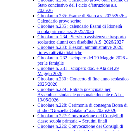
Stato conclusivo del I ciclo d’istruzione a.s.
2025/26
Circolare n.235: Esame di Stato a.s. 2025/2026 -
Calendario prove scritte
Circolare n.235 : calendario Esami di Idoneità
scuola primaria a.s. 2025/2026
Circolare n. 234 : Servizio assistenza e trasporto
scolastico alunni con disabilità A.S. 2026/2027
Circolare n.233: Elezioni amministrative 2026:
ripresa attività didattiche
Circolare n. 232 : sciopero del 29 Maggio 2026 -
per le famiglie
Circolare n. 231 : sciopero doc. e Ata del 29
Maggio 2026
Circolare n.230 : Concerto di fine anno scolastico
2025/2026
Circolare n.229 : Entrata posticipata per
Assemblea sindacale personale docente e Ata –
19/05/2026
Circolare n.228: Cerimonia di consegna Borsa di
studio “Graziella Catalano” a.s. 2025/2026
Circolare n.227: Convocazione dei Consigli di
classe scuola primaria – Scrutini finali
Circolare n.226: Convocazione dei Consigli di