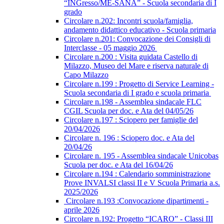
“INGresso/ME-SANA” - Scuola secondaria di I
grado
Circolare n.202: Incontri scuola/famiglia,
andamento didattico educativo - Scuola primaria
Circolare n.201: Convocazione dei Consigli di
Interclasse - 05 maggio 2026
Circolare n.200 : Visita guidata Castello di
Milazzo, Museo del Mare e riserva naturale di
Capo Milazzo
Circolare n.199 : Progetto di Service Learning -
Scuola secondaria di I grado e scuola primaria
Circolare n.198 - Assemblea sindacale FLC
CGIL Scuola per doc. e Ata del 04/05/26
Circolare n.197 : Sciopero per famiglie del
20/04/2026
Circolare n. 196 : Sciopero doc. e Ata del
20/04/26
Circolare n. 195 - Assemblea sindacale Unicobas
Scuola per doc. e Ata del 16/04/26
Circolare n.194 : Calendario somministrazione
Prove INVALSI classi II e V Scuola Primaria a.s.
2025/2026
Circolare n.193 :Convocazione dipartimenti -
aprile 2026
Circolare n.192: Progetto “ICARO” - Classi III