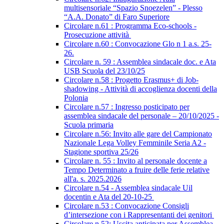
multisensoriale “Spazio Snoezelen” - Plesso
“A.A. Donato” di Faro Superiore
Circolare n.61 : Programma Eco-schools -
Prosecuzione attività
Circolare n.60 : Convocazione Glo n 1 a.s. 25-
26.
Circolare n. 59 : Assemblea sindacale doc. e Ata
USB Scuola del 23/10/25
Circolare n.58 : Progetto Erasmus+ di Job-
shadowing - Attività di accoglienza docenti della
Polonia
Circolare n.57 : Ingresso posticipato per
assemblea sindacale del personale – 20/10/2025 -
Scuola primaria
Circolare n.56: Invito alle gare del Campionato
Nazionale Lega Volley Femminile Seria A2 -
Stagione sportiva 25/26
Circolare n. 55 : Invito al personale docente a
Tempo Determinato a fruire delle ferie relative
all'a. s. 2025.2026
Circolare n.54 - Assemblea sindacale Uil
docentin e Ata del 20-10-25
Circolare n.53 : Convocazione Consigli
d’intersezione con i Rappresentanti dei genitori
Circolare n.52: Uscita anticipata per Assemblea