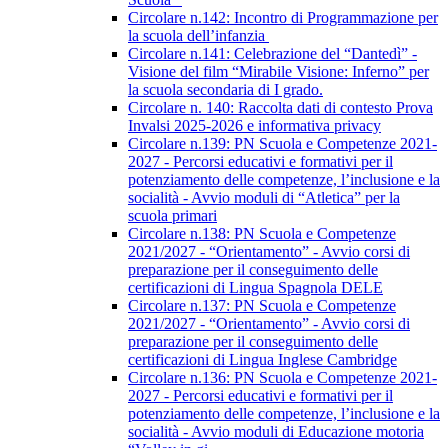
Circolare n.142: Incontro di Programmazione per
la scuola dell’infanzia
Circolare n.141: Celebrazione del “Dantedì” -
Visione del film “Mirabile Visione: Inferno” per
la scuola secondaria di I grado.
Circolare n. 140: Raccolta dati di contesto Prova
Invalsi 2025-2026 e informativa privacy
Circolare n.139: PN Scuola e Competenze 2021-
2027 - Percorsi educativi e formativi per il
potenziamento delle competenze, l’inclusione e la
socialità - Avvio moduli di “Atletica” per la
scuola primari
Circolare n.138: PN Scuola e Competenze
2021/2027 - “Orientamento” - Avvio corsi di
preparazione per il conseguimento delle
certificazioni di Lingua Spagnola DELE
Circolare n.137: PN Scuola e Competenze
2021/2027 - “Orientamento” - Avvio corsi di
preparazione per il conseguimento delle
certificazioni di Lingua Inglese Cambridge
Circolare n.136: PN Scuola e Competenze 2021-
2027 - Percorsi educativi e formativi per il
potenziamento delle competenze, l’inclusione e la
socialità - Avvio moduli di Educazione motoria