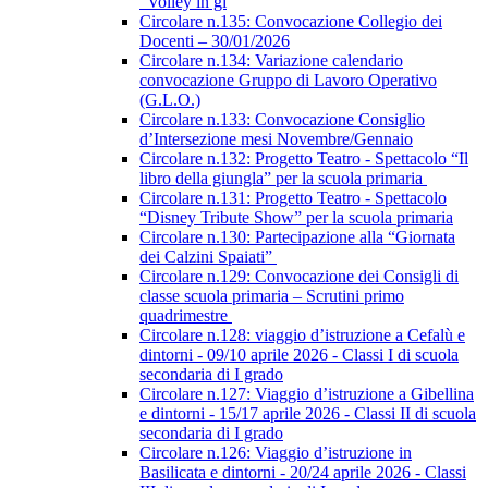
“Volley in gi
Circolare n.135: Convocazione Collegio dei
Docenti – 30/01/2026
Circolare n.134: Variazione calendario
convocazione Gruppo di Lavoro Operativo
(G.L.O.)
Circolare n.133: Convocazione Consiglio
d’Intersezione mesi Novembre/Gennaio
Circolare n.132: Progetto Teatro - Spettacolo “Il
libro della giungla” per la scuola primaria
Circolare n.131: Progetto Teatro - Spettacolo
“Disney Tribute Show” per la scuola primaria
Circolare n.130: Partecipazione alla “Giornata
dei Calzini Spaiati”
Circolare n.129: Convocazione dei Consigli di
classe scuola primaria – Scrutini primo
quadrimestre
Circolare n.128: viaggio d’istruzione a Cefalù e
dintorni - 09/10 aprile 2026 - Classi I di scuola
secondaria di I grado
Circolare n.127: Viaggio d’istruzione a Gibellina
e dintorni - 15/17 aprile 2026 - Classi II di scuola
secondaria di I grado
Circolare n.126: Viaggio d’istruzione in
Basilicata e dintorni - 20/24 aprile 2026 - Classi