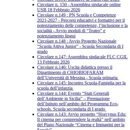
Circolare n. 150 - Assemblea sindacale online
USB 18 Febbraio 2026
Circolare n.149 : PN Scuola e Competenze
2021-2027 - Percorsi educativi e formativi per il
potenziamento delle competenze, l’inclusione e la
socialità - Avvio moduli di “Teatro” e
potenziamento lingui
Circolare n.148 : Avvio Progetto Nazionale
“Scuola Attiva Junior” - Scuola Secondaria di I
grado
Circolare n.147: Assemblea sindacale FLC CGIL
13 Febbraio 2026
Circolare n.146: Uscita didattica presso il
Dipartimento di CHIOBIOFARAM
dell’Università di Messina - Scuola primaria
Circolare n.145: Incontro Scuola-Famiglia per la
scuola dell’infanzia
Circolare n.144: Evento “Stati Generali
dell’Ambiente in Sicilia” – Premiazione
dell’Istituto nell’ambito del Programma Eco-
schools. Scuola secondaria di I grado
Circolare n.143: Avvio progetto “Horcynus Edu:
Il cinema per comprendere la realtà” nell’ambito
del Piano Nazionale “Cinema e Immagini per la
Scuola”