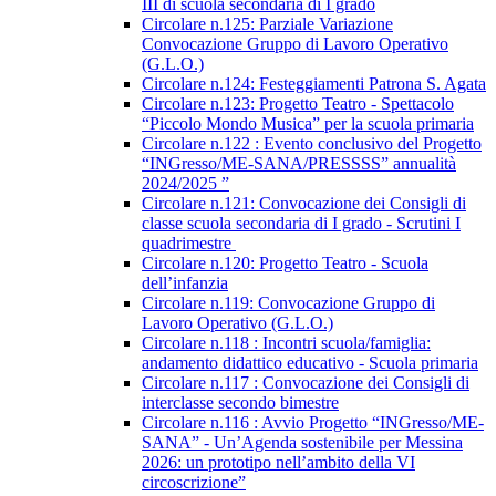
III di scuola secondaria di I grado
Circolare n.125: Parziale Variazione
Convocazione Gruppo di Lavoro Operativo
(G.L.O.)
Circolare n.124: Festeggiamenti Patrona S. Agata
Circolare n.123: Progetto Teatro - Spettacolo
“Piccolo Mondo Musica” per la scuola primaria
Circolare n.122 : Evento conclusivo del Progetto
“INGresso/ME-SANA/PRESSSS” annualità
2024/2025 ”
Circolare n.121: Convocazione dei Consigli di
classe scuola secondaria di I grado - Scrutini I
quadrimestre
Circolare n.120: Progetto Teatro - Scuola
dell’infanzia
Circolare n.119: Convocazione Gruppo di
Lavoro Operativo (G.L.O.)
Circolare n.118 : Incontri scuola/famiglia:
andamento didattico educativo - Scuola primaria
Circolare n.117 : Convocazione dei Consigli di
interclasse secondo bimestre
Circolare n.116 : Avvio Progetto “INGresso/ME-
SANA” - Un’Agenda sostenibile per Messina
2026: un prototipo nell’ambito della VI
circoscrizione”