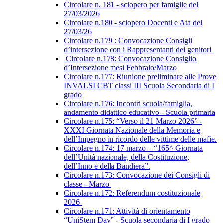
Circolare n. 181 - sciopero per famiglie del
27/03/2026
Circolare n.180 - sciopero Docenti e Ata del
27/03/26
Circolare n.179 : Convocazione Consigli
d’intersezione con i Rappresentanti dei genitori
Circolare n.178: Convocazione Consiglio
d’Intersezione mesi Febbraio/Marzo
Circolare n.177: Riunione preliminare alle Prove
INVALSI CBT classi III Scuola Secondaria di I
grado
Circolare n.176: Incontri scuola/famiglia,
andamento didattico educativo - Scuola primaria
Circolare n.175: “Verso il 21 Marzo 2026” -
XXXI Giornata Nazionale della Memoria e
dell’Impegno in ricordo delle vittime delle mafie.
Circolare n.174: 17 marzo – “165^ Giornata
dell’Unità nazionale, della Costituzione,
dell’Inno e della Bandiera”.
Circolare n.173: Convocazione dei Consigli di
classe - Marzo
Circolare n.172: Referendum costituzionale
2026
Circolare n.171: Attività di orientamento
“UniStem Day” - Scuola secondaria di I grado