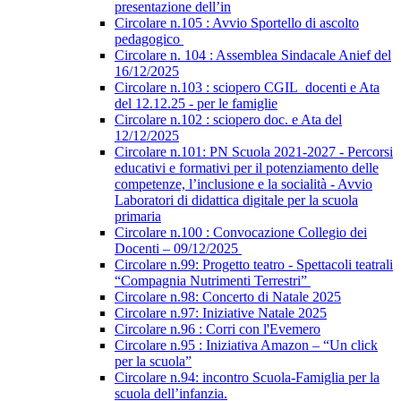
presentazione dell’in
Circolare n.105 : Avvio Sportello di ascolto
pedagogico
Circolare n. 104 : Assemblea Sindacale Anief del
16/12/2025
Circolare n.103 : sciopero CGIL_docenti e Ata
del 12.12.25 - per le famiglie
Circolare n.102 : sciopero doc. e Ata del
12/12/2025
Circolare n.101: PN Scuola 2021-2027 - Percorsi
educativi e formativi per il potenziamento delle
competenze, l’inclusione e la socialità - Avvio
Laboratori di didattica digitale per la scuola
primaria
Circolare n.100 : Convocazione Collegio dei
Docenti – 09/12/2025
Circolare n.99: Progetto teatro - Spettacoli teatrali
“Compagnia Nutrimenti Terrestri”
Circolare n.98: Concerto di Natale 2025
Circolare n.97: Iniziative Natale 2025
Circolare n.96 : Corri con l'Evemero
Circolare n.95 : Iniziativa Amazon – “Un click
per la scuola”
Circolare n.94: incontro Scuola-Famiglia per la
scuola dell’infanzia.