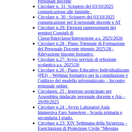
Personale docente
Circolare n. 31: Sciopero del 03/10/2025
comunicazione alle famiglie
Circolare n. 30 : Sciopero del 03/10/2025
comunicazione per il personale docente e AT
Circolare n.29: Elezioni rappresentanti dei
genitori Consigli di
Classe/Interclasse/Intersezione a.s. 2025/2026
Circolare n.28 : Piano Triennale di Formazione
del Personale Docente triennio 2025/28 -
Rilevazione bisogni formativi.
Circolare n.27: Avvio servizio di refezione
scolastica a.s. 2025/26
Circolare n.26 : Piano Educativo Individualizzato
(PEI) – Webinar formativo per la compilazione e
l’utilizzo del modello informatizzato – Incontro
regionale online
Circolaren. 25 : Ingresso posticipato per
Assemblea sindacale personale docente e Ata –
29/09/2025
Circolare n.24 : Avvio Laboratori Aula
Immersiva Faro Superiore - Scuola primaria e
secondaria I grado.
Circolare n.23: XIV Settimana della Sicurezza –
Esercitazioni di Protezione Civile “Messina