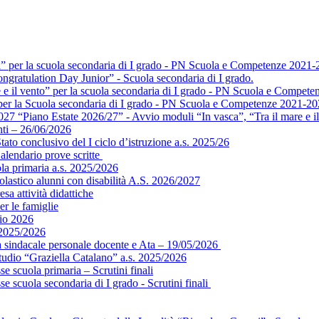
a” per la scuola secondaria di I grado - PN Scuola e Competenze 2021-
ngratulation Day Junior” - Scuola secondaria di I grado.
e e il vento” per la scuola secondaria di I grado - PN Scuola e Compet
” per la Scuola secondaria di I grado - PN Scuola e Competenze 2021-2
 “Piano Estate 2026/27” - Avvio moduli “In vasca”, “Tra il mare e il 
ti – 26/06/2026
ato conclusivo del I ciclo d’istruzione a.s. 2025/26
alendario prove scritte
ola primaria a.s. 2025/2026
colastico alunni con disabilità A.S. 2026/2027
sa attività didattiche
er le famiglie
gio 2026
 2025/2026
ea sindacale personale docente e Ata – 19/05/2026
tudio “Graziella Catalano” a.s. 2025/2026
e scuola primaria – Scrutini finali
e scuola secondaria di I grado - Scrutini finali