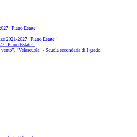
2027 “Piano Estate”
enze 2021-2027 “Piano Estate”
027 “Piano Estate”
vento”, “Velascuola” - Scuola secondaria di I grado.