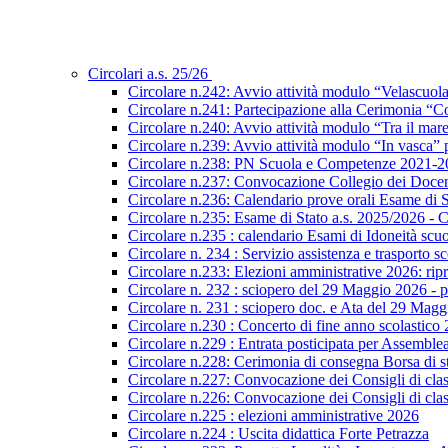
Circolari a.s. 25/26
Circolare n.242: Avvio attività modulo “Velascuol
Circolare n.241: Partecipazione alla Cerimonia “Co
Circolare n.240: Avvio attività modulo “Tra il mar
Circolare n.239: Avvio attività modulo “In vasca
Circolare n.238: PN Scuola e Competenze 2021-2027
Circolare n.237: Convocazione Collegio dei Docen
Circolare n.236: Calendario prove orali Esame di St
Circolare n.235: Esame di Stato a.s. 2025/2026 - C
Circolare n.235 : calendario Esami di Idoneità scu
Circolare n. 234 : Servizio assistenza e trasporto s
Circolare n.233: Elezioni amministrative 2026: ripre
Circolare n. 232 : sciopero del 29 Maggio 2026 - p
Circolare n. 231 : sciopero doc. e Ata del 29 Mag
Circolare n.230 : Concerto di fine anno scolastico
Circolare n.229 : Entrata posticipata per Assembl
Circolare n.228: Cerimonia di consegna Borsa di s
Circolare n.227: Convocazione dei Consigli di class
Circolare n.226: Convocazione dei Consigli di class
Circolare n.225 : elezioni amministrative 2026
Circolare n.224 : Uscita didattica Forte Petrazza