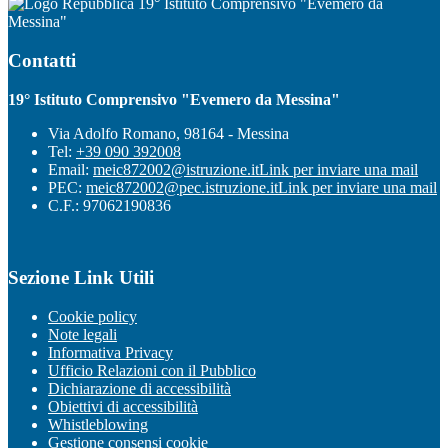
19° Istituto Comprensivo "Evemero da
Messina"
Contatti
19° Istituto Comprensivo "Evemero da Messina"
Via Adolfo Romano, 98164 - Messina
Tel:
+39 090 392008
Email:
meic872002@istruzione.it
Link per inviare una mail
PEC:
meic872002@pec.istruzione.it
Link per inviare una mail
C.F.: 97062190836
Sezione Link Utili
Cookie policy
Note legali
Informativa Privacy
Ufficio Relazioni con il Pubblico
Dichiarazione di accessibilità
Obiettivi di accessibilità
Whistleblowing
Gestione consensi cookie