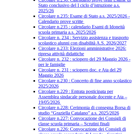
Stato conclusivo del I ciclo d’istruzione a.s.
2025/26
Circolare n.235: Esame di Stato a.s. 2025/2026 -
Calendario prove scritte
Circolare n.235 : calendario Esami di Idoneità
scuola primaria a.s. 2025/2026
Circolare n. 234 : Servizio assistenza e trasporto
scolastico alunni con disabilità A.S. 2026/2027
Circolare n.233: Elezioni amministrative 2026:
ripresa attività didattiche
Circolare n. 232 : sciopero del 29 Maggio 2026 -
per le famiglie
Circolare n. 231 : sciopero doc. e Ata del 29
Maggio 2026
Circolare n.230 : Concerto di fine anno scolastico
2025/2026
Circolare n.229 : Entrata posticipata per
Assemblea sindacale personale docente e Ata –
19/05/2026
Circolare n.228: Cerimonia di consegna Borsa di
studio “Graziella Catalano” a.s. 2025/2026
Circolare n.227: Convocazione dei Consigli di
classe scuola primaria – Scrutini finali
Circolare n.226: Convocazione dei Consigli di