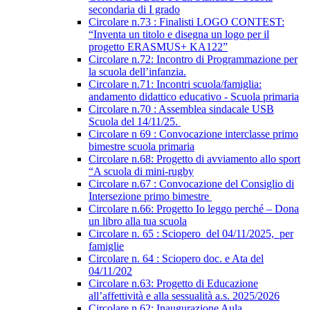
secondaria di I grado
Circolare n.73 : Finalisti LOGO CONTEST:
“Inventa un titolo e disegna un logo per il
progetto ERASMUS+ KA122”
Circolare n.72: Incontro di Programmazione per
la scuola dell’infanzia.
Circolare n.71: Incontri scuola/famiglia:
andamento didattico educativo - Scuola primaria
Circolare n.70 : Assemblea sindacale USB
Scuola del 14/11/25.
Circolare n 69 : Convocazione interclasse primo
bimestre scuola primaria
Circolare n.68: Progetto di avviamento allo sport
“A scuola di mini-rugby
Circolare n.67 : Convocazione del Consiglio di
Intersezione primo bimestre
Circolare n.66: Progetto Io leggo perché – Dona
un libro alla tua scuola
Circolare n. 65 : Sciopero del 04/11/2025, per
famiglie
Circolare n. 64 : Sciopero doc. e Ata del
04/11/202
Circolare n.63: Progetto di Educazione
all’affettività e alla sessualità a.s. 2025/2026
Circolare n.62: Inaugurazione Aula