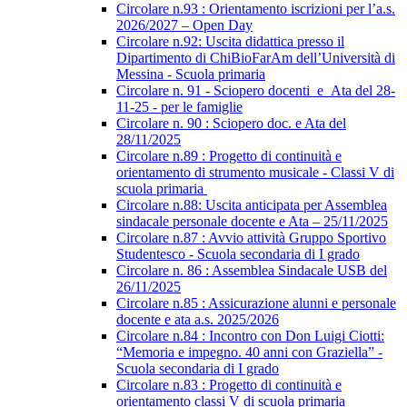
Circolare n.93 : Orientamento iscrizioni per l’a.s.
2026/2027 – Open Day
Circolare n.92: Uscita didattica presso il
Dipartimento di ChiBioFarAm dell’Università di
Messina - Scuola primaria
Circolare n. 91 - Sciopero docenti_e_Ata del 28-
11-25 - per le famiglie
Circolare n. 90 : Sciopero doc. e Ata del
28/11/2025
Circolare n.89 : Progetto di continuità e
orientamento di strumento musicale - Classi V di
scuola primaria
Circolare n.88: Uscita anticipata per Assemblea
sindacale personale docente e Ata – 25/11/2025
Circolare n.87 : Avvio attività Gruppo Sportivo
Studentesco - Scuola secondaria di I grado
Circolare n. 86 : Assemblea Sindacale USB del
26/11/2025
Circolare n.85 : Assicurazione alunni e personale
docente e ata a.s. 2025/2026
Circolare n.84 : Incontro con Don Luigi Ciotti:
“Memoria e impegno. 40 anni con Graziella” -
Scuola secondaria di I grado
Circolare n.83 : Progetto di continuità e
orientamento classi V di scuola primaria