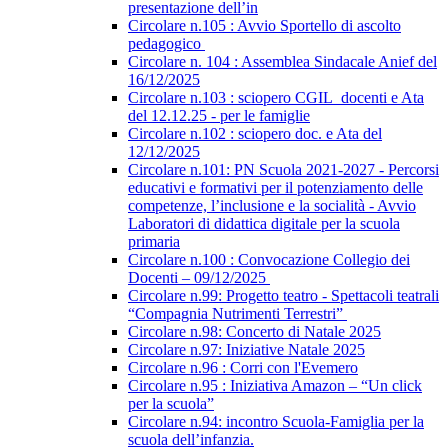
presentazione dell’in
Circolare n.105 : Avvio Sportello di ascolto
pedagogico
Circolare n. 104 : Assemblea Sindacale Anief del
16/12/2025
Circolare n.103 : sciopero CGIL_docenti e Ata
del 12.12.25 - per le famiglie
Circolare n.102 : sciopero doc. e Ata del
12/12/2025
Circolare n.101: PN Scuola 2021-2027 - Percorsi
educativi e formativi per il potenziamento delle
competenze, l’inclusione e la socialità - Avvio
Laboratori di didattica digitale per la scuola
primaria
Circolare n.100 : Convocazione Collegio dei
Docenti – 09/12/2025
Circolare n.99: Progetto teatro - Spettacoli teatrali
“Compagnia Nutrimenti Terrestri”
Circolare n.98: Concerto di Natale 2025
Circolare n.97: Iniziative Natale 2025
Circolare n.96 : Corri con l'Evemero
Circolare n.95 : Iniziativa Amazon – “Un click
per la scuola”
Circolare n.94: incontro Scuola-Famiglia per la
scuola dell’infanzia.