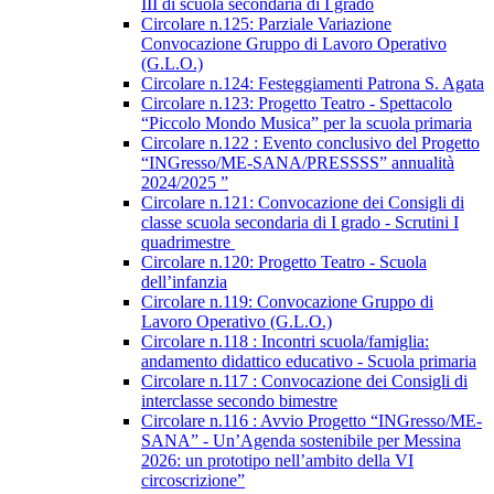
III di scuola secondaria di I grado
Circolare n.125: Parziale Variazione
Convocazione Gruppo di Lavoro Operativo
(G.L.O.)
Circolare n.124: Festeggiamenti Patrona S. Agata
Circolare n.123: Progetto Teatro - Spettacolo
“Piccolo Mondo Musica” per la scuola primaria
Circolare n.122 : Evento conclusivo del Progetto
“INGresso/ME-SANA/PRESSSS” annualità
2024/2025 ”
Circolare n.121: Convocazione dei Consigli di
classe scuola secondaria di I grado - Scrutini I
quadrimestre
Circolare n.120: Progetto Teatro - Scuola
dell’infanzia
Circolare n.119: Convocazione Gruppo di
Lavoro Operativo (G.L.O.)
Circolare n.118 : Incontri scuola/famiglia:
andamento didattico educativo - Scuola primaria
Circolare n.117 : Convocazione dei Consigli di
interclasse secondo bimestre
Circolare n.116 : Avvio Progetto “INGresso/ME-
SANA” - Un’Agenda sostenibile per Messina
2026: un prototipo nell’ambito della VI
circoscrizione”