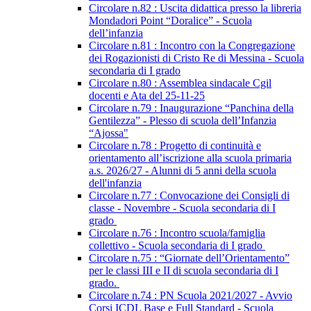
Circolare n.82 : Uscita didattica presso la libreria
Mondadori Point “Doralice” - Scuola
dell’infanzia
Circolare n.81 : Incontro con la Congregazione
dei Rogazionisti di Cristo Re di Messina - Scuola
secondaria di I grado
Circolare n.80 : Assemblea sindacale Cgil
docenti e Ata del 25-11-25
Circolare n.79 : Inaugurazione “Panchina della
Gentilezza” - Plesso di scuola dell’Infanzia
“Ajossa"
Circolare n.78 : Progetto di continuità e
orientamento all’iscrizione alla scuola primaria
a.s. 2026/27 - Alunni di 5 anni della scuola
dell'infanzia
Circolare n.77 : Convocazione dei Consigli di
classe - Novembre - Scuola secondaria di I
grado
Circolare n.76 : Incontro scuola/famiglia
collettivo - Scuola secondaria di I grado
Circolare n.75 : “Giornate dell’Orientamento”
per le classi III e II di scuola secondaria di I
grado.
Circolare n.74 : PN Scuola 2021/2027 - Avvio
Corsi ICDL Base e Full Standard - Scuola