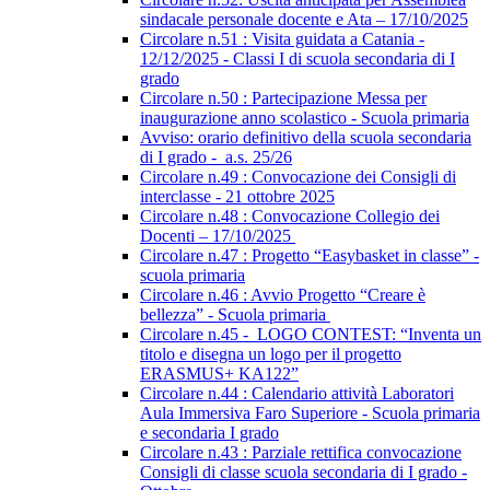
sindacale personale docente e Ata – 17/10/2025
Circolare n.51 : Visita guidata a Catania -
12/12/2025 - Classi I di scuola secondaria di I
grado
Circolare n.50 : Partecipazione Messa per
inaugurazione anno scolastico - Scuola primaria
Avviso: orario definitivo della scuola secondaria
di I grado - a.s. 25/26
Circolare n.49 : Convocazione dei Consigli di
interclasse - 21 ottobre 2025
Circolare n.48 : Convocazione Collegio dei
Docenti – 17/10/2025
Circolare n.47 : Progetto “Easybasket in classe” -
scuola primaria
Circolare n.46 : Avvio Progetto “Creare è
bellezza” - Scuola primaria
Circolare n.45 - LOGO CONTEST: “Inventa un
titolo e disegna un logo per il progetto
ERASMUS+ KA122”
Circolare n.44 : Calendario attività Laboratori
Aula Immersiva Faro Superiore - Scuola primaria
e secondaria I grado
Circolare n.43 : Parziale rettifica convocazione
Consigli di classe scuola secondaria di I grado -