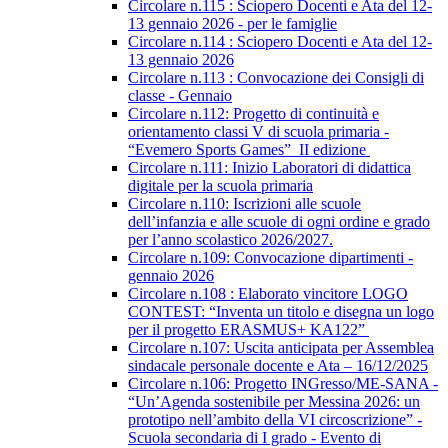
Circolare n.115 : Sciopero Docenti e Ata del 12-
13 gennaio 2026 - per le famiglie
Circolare n.114 : Sciopero Docenti e Ata del 12-
13 gennaio 2026
Circolare n.113 : Convocazione dei Consigli di
classe - Gennaio
Circolare n.112: Progetto di continuità e
orientamento classi V di scuola primaria -
“Evemero Sports Games” II edizione
Circolare n.111: Inizio Laboratori di didattica
digitale per la scuola primaria
Circolare n.110: Iscrizioni alle scuole
dell’infanzia e alle scuole di ogni ordine e grado
per l’anno scolastico 2026/2027.
Circolare n.109: Convocazione dipartimenti -
gennaio 2026
Circolare n.108 : Elaborato vincitore LOGO
CONTEST: “Inventa un titolo e disegna un logo
per il progetto ERASMUS+ KA122”
Circolare n.107: Uscita anticipata per Assemblea
sindacale personale docente e Ata – 16/12/2025
Circolare n.106: Progetto INGresso/ME-SANA -
“Un’Agenda sostenibile per Messina 2026: un
prototipo nell’ambito della VI circoscrizione” -
Scuola secondaria di I grado - Evento di