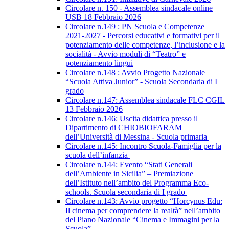
Circolare n. 150 - Assemblea sindacale online
USB 18 Febbraio 2026
Circolare n.149 : PN Scuola e Competenze
2021-2027 - Percorsi educativi e formativi per il
potenziamento delle competenze, l’inclusione e la
socialità - Avvio moduli di “Teatro” e
potenziamento lingui
Circolare n.148 : Avvio Progetto Nazionale
“Scuola Attiva Junior” - Scuola Secondaria di I
grado
Circolare n.147: Assemblea sindacale FLC CGIL
13 Febbraio 2026
Circolare n.146: Uscita didattica presso il
Dipartimento di CHIOBIOFARAM
dell’Università di Messina - Scuola primaria
Circolare n.145: Incontro Scuola-Famiglia per la
scuola dell’infanzia
Circolare n.144: Evento “Stati Generali
dell’Ambiente in Sicilia” – Premiazione
dell’Istituto nell’ambito del Programma Eco-
schools. Scuola secondaria di I grado
Circolare n.143: Avvio progetto “Horcynus Edu:
Il cinema per comprendere la realtà” nell’ambito
del Piano Nazionale “Cinema e Immagini per la
Scuola”