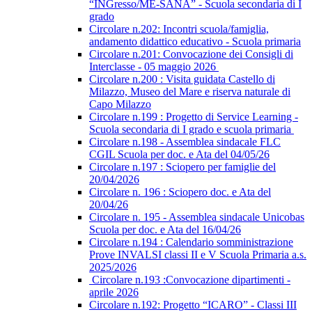
“INGresso/ME-SANA” - Scuola secondaria di I
grado
Circolare n.202: Incontri scuola/famiglia,
andamento didattico educativo - Scuola primaria
Circolare n.201: Convocazione dei Consigli di
Interclasse - 05 maggio 2026
Circolare n.200 : Visita guidata Castello di
Milazzo, Museo del Mare e riserva naturale di
Capo Milazzo
Circolare n.199 : Progetto di Service Learning -
Scuola secondaria di I grado e scuola primaria
Circolare n.198 - Assemblea sindacale FLC
CGIL Scuola per doc. e Ata del 04/05/26
Circolare n.197 : Sciopero per famiglie del
20/04/2026
Circolare n. 196 : Sciopero doc. e Ata del
20/04/26
Circolare n. 195 - Assemblea sindacale Unicobas
Scuola per doc. e Ata del 16/04/26
Circolare n.194 : Calendario somministrazione
Prove INVALSI classi II e V Scuola Primaria a.s.
2025/2026
Circolare n.193 :Convocazione dipartimenti -
aprile 2026
Circolare n.192: Progetto “ICARO” - Classi III