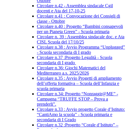
Ottobre
Circolare n.42 - Assemblea sindacale Cgil
docenti e Ata del 17-10-25
Circolare n.41 : Convocazione dei Consigli di
classe - Ottobre
Circolare n.40 : Progetto “Bambini consapevoli
per un Pianeta Green” - Scuola primaria
Circolare n. 39 : Assemblea sindacale doc. e Ata
CISL Scuola del 17/10/25
Circolare n.38 : Avvio Programma “Unplugged”
- Scuola secondaria di I grado
Circolare n.37 :Progetto Legalità - Scuola
secondaria di I grado
Circolare n.36: Giochi Matematici del
Mediterraneo a.s. 2025/2026
Circolare n.35 : Avvio Progetti di ampliamento
dell’offerta formativa – Scuola dell’Infanzia e
scuola primaria
Circolare n.34: Progetto “Nonraggir@ME” -
Campagna “TRUFFE STOP – Prova a
prenderli”.
Circolare n.33 : Avvio progetto Corale d’Istituto:
“CantiAmo la scuola” - Scuola primaria e
secondaria di I Grado
Circolare n.32 :Progetto “Corale d’Istituto” –