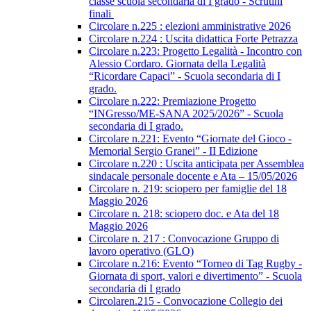
classe scuola secondaria di I grado - Scrutini
finali
Circolare n.225 : elezioni amministrative 2026
Circolare n.224 : Uscita didattica Forte Petrazza
Circolare n.223: Progetto Legalità - Incontro con
Alessio Cordaro. Giornata della Legalità
“Ricordare Capaci” - Scuola secondaria di I
grado.
Circolare n.222: Premiazione Progetto
“INGresso/ME-SANA 2025/2026” - Scuola
secondaria di I grado.
Circolare n.221: Evento “Giornate del Gioco -
Memorial Sergio Granei” - II Edizione
Circolare n.220 : Uscita anticipata per Assemblea
sindacale personale docente e Ata – 15/05/2026
Circolare n. 219: sciopero per famiglie del 18
Maggio 2026
Circolare n. 218: sciopero doc. e Ata del 18
Maggio 2026
Circolare n. 217 : Convocazione Gruppo di
lavoro operativo (GLO)
Circolare n.216: Evento “Torneo di Tag Rugby -
Giornata di sport, valori e divertimento” - Scuola
secondaria di I grado
Circolaren.215 - Convocazione Collegio dei