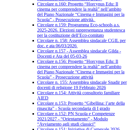
Circolare n.160: Progetto “Horcynus Edu: Il
cinema per comprendere la realtà” nell’ambito
del Piano Nazionale “Cinema e Immagini per la
Scuola” - Prosecuzione attività.
Circolare n.159: Programma Eco-schools a.s.
2025-2026. Elezioni rappresentanza studentesca
per la costituzione dell’Eco-comitato
Circolare n. 158: Assemblea sindacale CGIL per
doc. e ata 06/03/2026
Circolare n.157 - Assemblea sindacale Gilda -
Docenti e Ata del 05-03-26
Circolare n.156: Progetto “Horcynus Edu: Il
cinema per comprendere la realtà” nell’ambito
del Piano Nazionale “Cinema e Immagini per la
Scuola” - Prosecuzione attività
Circolare n. 155: Assemblea sindacale Snadir per
docenti di religione 19 Febbraio 2026
Circolare n.154: Attività consultorio familiare
AIED
Circolare n.153: Progetto “Gibellina: l’arte della
rinascita” - Scuola secondaria di I grado
Circolare n.152: PN Scuola e Competenze
2021/2027 - “Orientamento” - Modulo
“Avviamento agli studi classici”
Circolare n.151: Iniziative di Carnevale 2026