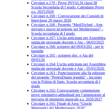
Circolare n.170 : Prove INVALSI classi III
Scuola Secondaria di I grado. Calendario Prove
a.s. 2025/2026
Circolare n.169 : Convocazione dei Consigli di
Interclasse 20 marzo 2026
Circolare n.168 : Progetto “MediTechné - Arte,
giovani e nuove tecnologie nel Mediterraneo” -
Scuola secondaria di I grado
Circolare n.167: Uscita anticipata per Assemblea
sindacale personale docente e Ata – 06/03/2025
Circolare n.166: sciopero del 09/03/202 - per le
famiglie
Circolare n.165 - sciopero doc. e Ata del
09/03/26
Circolare n.164: Uscita anticipata per Assemblea
sindacale personale docente e Ata – 05/03/2026
Circolare n.163 : Partecipazione alla 9a edizione
del progetto “PretenDiamo legalità” - Incontro
con la Polizia di Stato. Scuola secondaria di I
grado
Circolare n.162: Convocazione commissione
prove orientativo-attitudinali per l’ammissione al
percorso di strumento musicale a.s. 2026/2027
Circolare n.161: Finale di Area “Giochi
Matematici del Mediterraneo 2026”