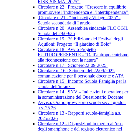
RISK SIS.MA. 2025”
Circolare n.22 : Progetto “Crescere in equilibrio:
promuovere l’Indipendenza e l’Interdipendenza”
Circolare n.21 - “Inclusivity Village 2025” -
Scuola secondaria di I grado
Circolare n.20 : Assemblea sindacale FLC CGIL
Scuola del 29/09/25
Circolare n.19 : 7^ Edizione del Festival degli
Aquiloni: Progetto “Il giardino di Eolo”
Circolare n.18 : Avvio Progetto
FUTUROPRESENTE - “Dall’antropocentrismo
alla riconnessione con la natura”
Circolare n.17 - Sciopero22-09-2025
Circolare n. 16 : Sciopero del 22/09/2025
comunicazione per il personale docente e ATA
Circolare n.15 : Incontro Scuola-Famiglia per la
scuola dell’infanzia
Circolare n.14 : SNV – Indicazioni operative per
la somministrazione del Questionario Docente
Avviso: Orario provvisorio scuola sec. I grado -
a.s. 25.26
Circolare n.13 - Rapporti scuola-famiglia a.s.
2025/2026
Circolare n.12 - Disposizioni in merito all’uso
degli smartphone e del registro elettronico nel