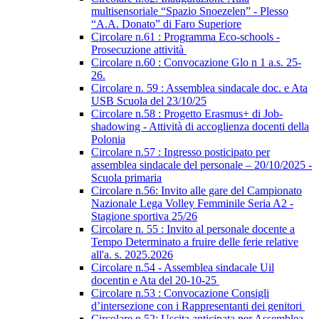
multisensoriale “Spazio Snoezelen” - Plesso
“A.A. Donato” di Faro Superiore
Circolare n.61 : Programma Eco-schools -
Prosecuzione attività
Circolare n.60 : Convocazione Glo n 1 a.s. 25-
26.
Circolare n. 59 : Assemblea sindacale doc. e Ata
USB Scuola del 23/10/25
Circolare n.58 : Progetto Erasmus+ di Job-
shadowing - Attività di accoglienza docenti della
Polonia
Circolare n.57 : Ingresso posticipato per
assemblea sindacale del personale – 20/10/2025 -
Scuola primaria
Circolare n.56: Invito alle gare del Campionato
Nazionale Lega Volley Femminile Seria A2 -
Stagione sportiva 25/26
Circolare n. 55 : Invito al personale docente a
Tempo Determinato a fruire delle ferie relative
all'a. s. 2025.2026
Circolare n.54 - Assemblea sindacale Uil
docentin e Ata del 20-10-25
Circolare n.53 : Convocazione Consigli
d’intersezione con i Rappresentanti dei genitori
Circolare n.52: Uscita anticipata per Assemblea