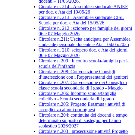
docenti – 11/05/2026.
Circolare n. 214 - Assemblea sindacale ANIEF
per doc. e Ata del 19/05/26
Circolare n. 213 - Assemblea sindacale CISL
Scuola per doc. e Ata del 15/05/26
Circolare n. 212 : sciopero per famiglie dei giorni
06 e 07 Maggio 2026
Circolare n.211: Uscita anticipata per Assemblea
sindacale personale docente e Ata – 04/05/2025
Circolare n. 210: sciopero doc. e Ata dei giorni
06 e 07 Maggio 2026
Circolare n.209 : Incontro scuola-famiglia per la
scuola dell’infanzia
Circolare n.208: Convocazione Consigli
d’intersezione con i Rappresentanti dei genitori
Circolare n.207: Convocazione dei Consigli di
classe scuola secondaria di I grado - Maggio
Circolare n.206: Incontro scuola/famiglia
collettivo - Scuola secondaria di I grado
Circolare n.205: Progetto Erasmus+ attività di
accoglienza alunni portoghesi
Circolare n.204: continuità dei docenti a tempo
determinato su posto di sostegno per l’anno
scolastico 2026/2027
Circolare n.203 : prosecuzione attività Progetto