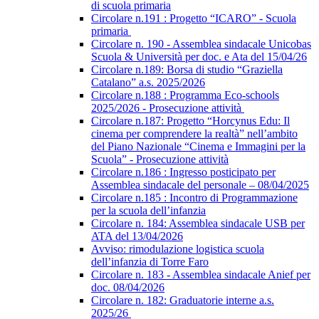
di scuola primaria
Circolare n.191 : Progetto “ICARO” - Scuola
primaria
Circolare n. 190 - Assemblea sindacale Unicobas
Scuola & Università per doc. e Ata del 15/04/26
Circolare n.189: Borsa di studio “Graziella
Catalano” a.s. 2025/2026
Circolare n.188 : Programma Eco-schools
2025/2026 - Prosecuzione attività
Circolare n.187: Progetto “Horcynus Edu: Il
cinema per comprendere la realtà” nell’ambito
del Piano Nazionale “Cinema e Immagini per la
Scuola” - Prosecuzione attività
Circolare n.186 : Ingresso posticipato per
Assemblea sindacale del personale – 08/04/2025
Circolare n.185 : Incontro di Programmazione
per la scuola dell’infanzia
Circolare n. 184: Assemblea sindacale USB per
ATA del 13/04/2026
Avviso: rimodulazione logistica scuola
dell’infanzia di Torre Faro
Circolare n. 183 - Assemblea sindacale Anief per
doc. 08/04/2026
Circolare n. 182: Graduatorie interne a.s.
2025/26