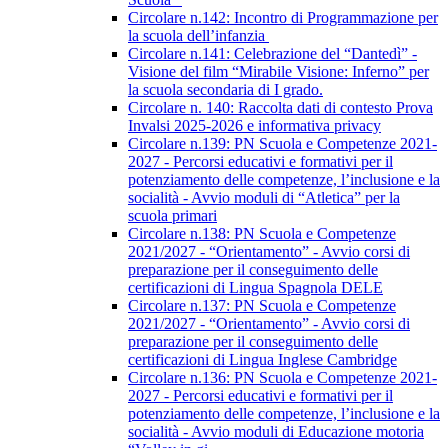
Circolare n.142: Incontro di Programmazione per
la scuola dell’infanzia
Circolare n.141: Celebrazione del “Dantedì” -
Visione del film “Mirabile Visione: Inferno” per
la scuola secondaria di I grado.
Circolare n. 140: Raccolta dati di contesto Prova
Invalsi 2025-2026 e informativa privacy
Circolare n.139: PN Scuola e Competenze 2021-
2027 - Percorsi educativi e formativi per il
potenziamento delle competenze, l’inclusione e la
socialità - Avvio moduli di “Atletica” per la
scuola primari
Circolare n.138: PN Scuola e Competenze
2021/2027 - “Orientamento” - Avvio corsi di
preparazione per il conseguimento delle
certificazioni di Lingua Spagnola DELE
Circolare n.137: PN Scuola e Competenze
2021/2027 - “Orientamento” - Avvio corsi di
preparazione per il conseguimento delle
certificazioni di Lingua Inglese Cambridge
Circolare n.136: PN Scuola e Competenze 2021-
2027 - Percorsi educativi e formativi per il
potenziamento delle competenze, l’inclusione e la
socialità - Avvio moduli di Educazione motoria