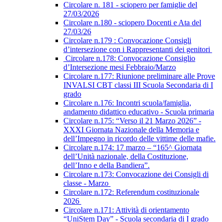
Circolare n. 181 - sciopero per famiglie del
27/03/2026
Circolare n.180 - sciopero Docenti e Ata del
27/03/26
Circolare n.179 : Convocazione Consigli
d’intersezione con i Rappresentanti dei genitori
Circolare n.178: Convocazione Consiglio
d’Intersezione mesi Febbraio/Marzo
Circolare n.177: Riunione preliminare alle Prove
INVALSI CBT classi III Scuola Secondaria di I
grado
Circolare n.176: Incontri scuola/famiglia,
andamento didattico educativo - Scuola primaria
Circolare n.175: “Verso il 21 Marzo 2026” -
XXXI Giornata Nazionale della Memoria e
dell’Impegno in ricordo delle vittime delle mafie.
Circolare n.174: 17 marzo – “165^ Giornata
dell’Unità nazionale, della Costituzione,
dell’Inno e della Bandiera”.
Circolare n.173: Convocazione dei Consigli di
classe - Marzo
Circolare n.172: Referendum costituzionale
2026
Circolare n.171: Attività di orientamento
“UniStem Day” - Scuola secondaria di I grado