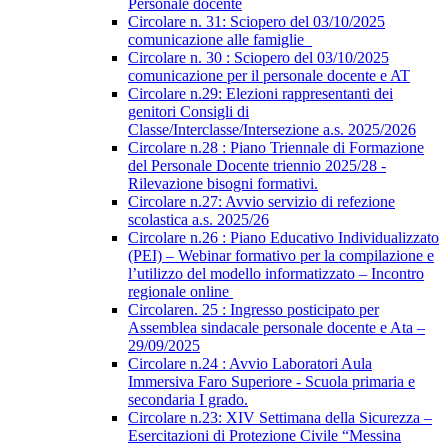
Personale docente
Circolare n. 31: Sciopero del 03/10/2025
comunicazione alle famiglie
Circolare n. 30 : Sciopero del 03/10/2025
comunicazione per il personale docente e AT
Circolare n.29: Elezioni rappresentanti dei
genitori Consigli di
Classe/Interclasse/Intersezione a.s. 2025/2026
Circolare n.28 : Piano Triennale di Formazione
del Personale Docente triennio 2025/28 -
Rilevazione bisogni formativi.
Circolare n.27: Avvio servizio di refezione
scolastica a.s. 2025/26
Circolare n.26 : Piano Educativo Individualizzato
(PEI) – Webinar formativo per la compilazione e
l’utilizzo del modello informatizzato – Incontro
regionale online
Circolaren. 25 : Ingresso posticipato per
Assemblea sindacale personale docente e Ata –
29/09/2025
Circolare n.24 : Avvio Laboratori Aula
Immersiva Faro Superiore - Scuola primaria e
secondaria I grado.
Circolare n.23: XIV Settimana della Sicurezza –
Esercitazioni di Protezione Civile “Messina