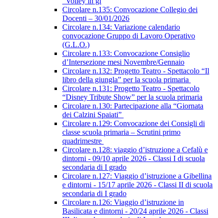
“Volley in gi
Circolare n.135: Convocazione Collegio dei
Docenti – 30/01/2026
Circolare n.134: Variazione calendario
convocazione Gruppo di Lavoro Operativo
(G.L.O.)
Circolare n.133: Convocazione Consiglio
d’Intersezione mesi Novembre/Gennaio
Circolare n.132: Progetto Teatro - Spettacolo “Il
libro della giungla” per la scuola primaria
Circolare n.131: Progetto Teatro - Spettacolo
“Disney Tribute Show” per la scuola primaria
Circolare n.130: Partecipazione alla “Giornata
dei Calzini Spaiati”
Circolare n.129: Convocazione dei Consigli di
classe scuola primaria – Scrutini primo
quadrimestre
Circolare n.128: viaggio d’istruzione a Cefalù e
dintorni - 09/10 aprile 2026 - Classi I di scuola
secondaria di I grado
Circolare n.127: Viaggio d’istruzione a Gibellina
e dintorni - 15/17 aprile 2026 - Classi II di scuola
secondaria di I grado
Circolare n.126: Viaggio d’istruzione in
Basilicata e dintorni - 20/24 aprile 2026 - Classi