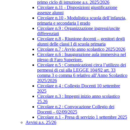
primo ciclo di istruzione a.s. 2025/2026
Circolare n.11 - Disposizioni giustificazione
assenze alunni
Circolare n.10 - Modulistica scuola dell’infanzia,
primaria e secondaria I grado
Circolare n.9 : Organizzazione ingressi/uscite
differenziati
Circolare n.8 - Riunione docenti – genitori degli
alunni delle classi I di scuola primaria
Circolare n.7 : Avvio anno scolastico 2025/2026
Circolare n.6 : Inaugurazione aula immersiva nel
plesso di Faro Superiore.
Circolare n.5 : Comunicazioni circa l’utilizzo dei
permessi di cui alla LEGGE 104/92 art. 33
comma 3 o comma 6 relativo all’Anno Scolastico
2025/2026
Circolare n 4 : Collegio Docenti 10 settembre
2025
Circolare n.3 : Impegni inizio anno scolastico
25.26
Circolare n.2 : Convocazione Collegio dei
Docenti – 02/09/2025
Circolare n.1 - Presa di servizio 1 settembre 2025
Avvisi a.s. 25/26