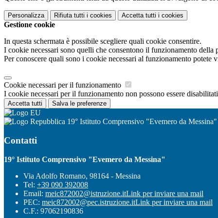
Personalizza
Rifiuta tutti
i cookies
Accetta tutti
i cookies
Gestione cookie
In questa schermata è possibile scegliere quali cookie consentire.
I cookie necessari sono quelli che consentono il funzionamento della pi
Per conoscere quali sono i cookie necessari al funzionamento potete v
Cookie necessari per il funzionamento
I cookie necessari per il funzionamento non possono essere disabilitati.
Accetta tutti
Salva le preferenze
19° Istituto Comprensivo "Evemero da Messina"
Contatti
19° Istituto Comprensivo "Evemero da Messina"
Via Adolfo Romano, 98164 - Messina
Tel:
+39 090 392008
Email:
meic872002@istruzione.it
Link per inviare una mail
PEC:
meic872002@pec.istruzione.it
Link per inviare una mail
C.F.: 97062190836