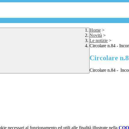
Home
>
Novità
>
Le notizie
>
Circolare n.84 - Incon
Circolare n.8
Circolare n.84 - Inco
kie necessari al funzionamento ed utili alle finalità illustrate nella
COO