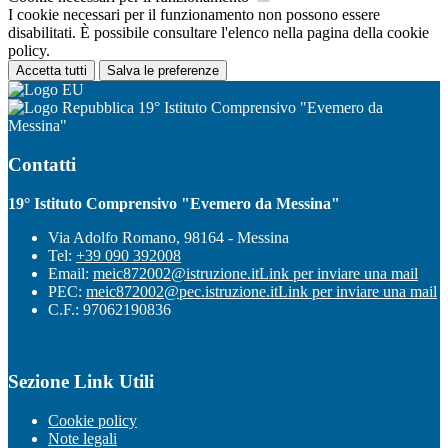
I cookie necessari per il funzionamento non possono essere
disabilitati. È possibile consultare l'elenco nella pagina della cookie
policy.
Accetta tutti
Salva le preferenze
19° Istituto Comprensivo "Evemero da
Messina"
Contatti
19° Istituto Comprensivo "Evemero da Messina"
Via Adolfo Romano, 98164 - Messina
Tel:
+39 090 392008
Email:
meic872002@istruzione.it
Link per inviare una mail
PEC:
meic872002@pec.istruzione.it
Link per inviare una mail
C.F.: 97062190836
Sezione Link Utili
Cookie policy
Note legali