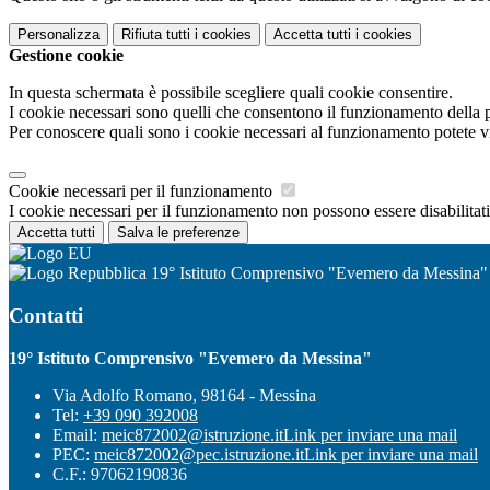
Personalizza
Rifiuta tutti
i cookies
Accetta tutti
i cookies
Gestione cookie
In questa schermata è possibile scegliere quali cookie consentire.
I cookie necessari sono quelli che consentono il funzionamento della pi
Per conoscere quali sono i cookie necessari al funzionamento potete v
Cookie necessari per il funzionamento
I cookie necessari per il funzionamento non possono essere disabilitati.
Accetta tutti
Salva le preferenze
19° Istituto Comprensivo "Evemero da Messina"
Contatti
19° Istituto Comprensivo "Evemero da Messina"
Via Adolfo Romano, 98164 - Messina
Tel:
+39 090 392008
Email:
meic872002@istruzione.it
Link per inviare una mail
PEC:
meic872002@pec.istruzione.it
Link per inviare una mail
C.F.: 97062190836