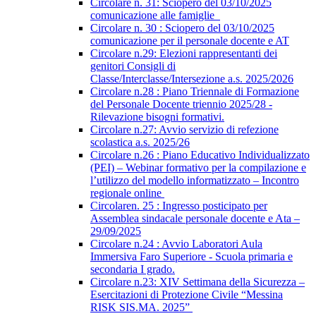
Circolare n. 31: Sciopero del 03/10/2025
comunicazione alle famiglie
Circolare n. 30 : Sciopero del 03/10/2025
comunicazione per il personale docente e AT
Circolare n.29: Elezioni rappresentanti dei
genitori Consigli di
Classe/Interclasse/Intersezione a.s. 2025/2026
Circolare n.28 : Piano Triennale di Formazione
del Personale Docente triennio 2025/28 -
Rilevazione bisogni formativi.
Circolare n.27: Avvio servizio di refezione
scolastica a.s. 2025/26
Circolare n.26 : Piano Educativo Individualizzato
(PEI) – Webinar formativo per la compilazione e
l’utilizzo del modello informatizzato – Incontro
regionale online
Circolaren. 25 : Ingresso posticipato per
Assemblea sindacale personale docente e Ata –
29/09/2025
Circolare n.24 : Avvio Laboratori Aula
Immersiva Faro Superiore - Scuola primaria e
secondaria I grado.
Circolare n.23: XIV Settimana della Sicurezza –
Esercitazioni di Protezione Civile “Messina
RISK SIS.MA. 2025”