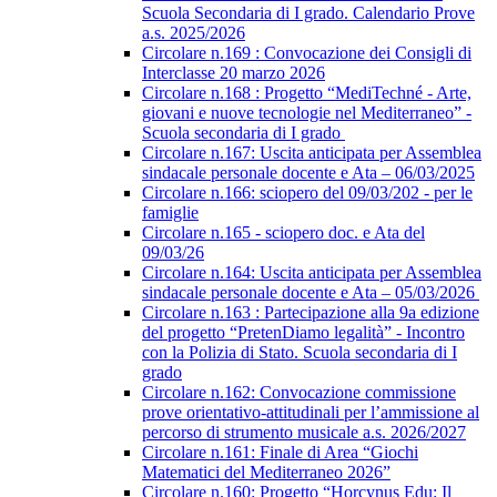
Scuola Secondaria di I grado. Calendario Prove
a.s. 2025/2026
Circolare n.169 : Convocazione dei Consigli di
Interclasse 20 marzo 2026
Circolare n.168 : Progetto “MediTechné - Arte,
giovani e nuove tecnologie nel Mediterraneo” -
Scuola secondaria di I grado
Circolare n.167: Uscita anticipata per Assemblea
sindacale personale docente e Ata – 06/03/2025
Circolare n.166: sciopero del 09/03/202 - per le
famiglie
Circolare n.165 - sciopero doc. e Ata del
09/03/26
Circolare n.164: Uscita anticipata per Assemblea
sindacale personale docente e Ata – 05/03/2026
Circolare n.163 : Partecipazione alla 9a edizione
del progetto “PretenDiamo legalità” - Incontro
con la Polizia di Stato. Scuola secondaria di I
grado
Circolare n.162: Convocazione commissione
prove orientativo-attitudinali per l’ammissione al
percorso di strumento musicale a.s. 2026/2027
Circolare n.161: Finale di Area “Giochi
Matematici del Mediterraneo 2026”
Circolare n.160: Progetto “Horcynus Edu: Il