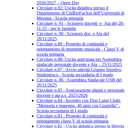
2026/2027 – Open Day
Circolare n.92: Uscita didattica presso il
Dipartimento di ChiBioFarAm dell’Università di
Messina - Scuola primaria
Circolare n. 91 - Sciopero docenti_e_Ata del 28-
11-25 - per le famiglie
Circolare n. 90 : Sciopero doc. e Ata del
28/11/2025
Circolare n.89 : Progetto di continuità e
orientamento di strumento musicale - Classi V di
scuola primaria
Circolare n.88: Uscita anticipata per Assemblea
sindacale personale docente e Ata – 25/11/2025
Circolare n.87 : Avvio attività Gruppo Sportivo
Studentesco - Scuola secondaria di I grado
Circolare n. 86 : Assemblea Sindacale USB del
26/11/2025
Circolare n.85 : Assicurazione alunni e personale
docente e ata a.s. 2025/2026
Circolare n.84 : Incontro con Don Luigi Ciotti:
“Memoria e impegno. 40 anni con Graziella” -
Scuola secondaria di I grado
Circolare n.83 : Progetto di continuità e
orientamento classi V di scuola primaria
Circolare n.82 : Uscita didattica presso la libreria