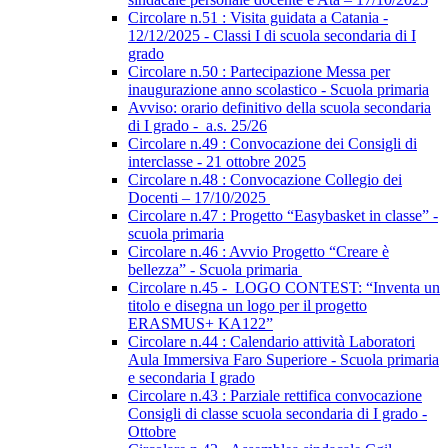
Circolare n.51 : Visita guidata a Catania -
12/12/2025 - Classi I di scuola secondaria di I
grado
Circolare n.50 : Partecipazione Messa per
inaugurazione anno scolastico - Scuola primaria
Avviso: orario definitivo della scuola secondaria
di I grado - a.s. 25/26
Circolare n.49 : Convocazione dei Consigli di
interclasse - 21 ottobre 2025
Circolare n.48 : Convocazione Collegio dei
Docenti – 17/10/2025
Circolare n.47 : Progetto “Easybasket in classe” -
scuola primaria
Circolare n.46 : Avvio Progetto “Creare è
bellezza” - Scuola primaria
Circolare n.45 - LOGO CONTEST: “Inventa un
titolo e disegna un logo per il progetto
ERASMUS+ KA122”
Circolare n.44 : Calendario attività Laboratori
Aula Immersiva Faro Superiore - Scuola primaria
e secondaria I grado
Circolare n.43 : Parziale rettifica convocazione
Consigli di classe scuola secondaria di I grado -
Ottobre