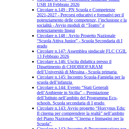
USB 18 Febbraio 2026
Circolare n.149 : PN Scuola e Competenze
2021-2027 - Percorsi educativi e formativi per il
potenziamento delle competenze, l’inclusione e la
socialità - Avvio moduli di “Teatro” e
potenziamento lingui
Circolare n.148 : Avvio Progetto Nazionale
“Scuola Attiva Junior” - Scuola Secondaria di I
grado
Circolare n.147: Assemblea sindacale FLC CGIL
13 Febbraio 2026
Circolare n.146: Uscita didattica presso il
Dipartimento di CHIOBIOFARAM
dell’Università di Messina - Scuola primaria
Circolare n.145: Incontro Scuola-Famiglia per la
scuola dell’infanzia
Circolare n.144: Evento “Stati Generali
dell’Ambiente in Sicilia” – Premiazione
dell’Istituto nell’ambito del Programma Eco-
schools. Scuola secondaria di I grado
Circolare n.143: Avvio progetto “Horcynus Edu:
Il cinema per comprendere la realtà” nell’ambito
del Piano Nazionale “Cinema e Immagini per la
Scuola”
Circolare n.142: Incontro di Programmazione per