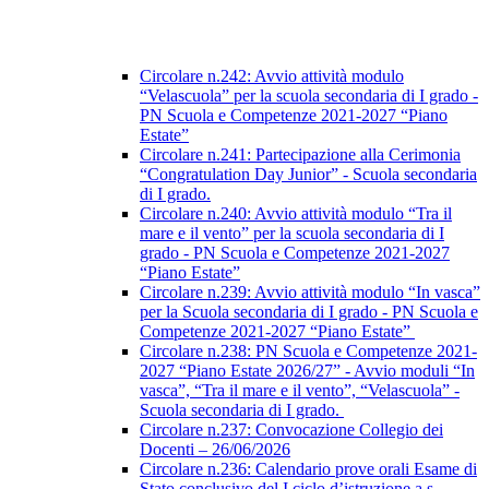
Circolare n.242: Avvio attività modulo
“Velascuola” per la scuola secondaria di I grado -
PN Scuola e Competenze 2021-2027 “Piano
Estate”
Circolare n.241: Partecipazione alla Cerimonia
“Congratulation Day Junior” - Scuola secondaria
di I grado.
Circolare n.240: Avvio attività modulo “Tra il
mare e il vento” per la scuola secondaria di I
grado - PN Scuola e Competenze 2021-2027
“Piano Estate”
Circolare n.239: Avvio attività modulo “In vasca”
per la Scuola secondaria di I grado - PN Scuola e
Competenze 2021-2027 “Piano Estate”
Circolare n.238: PN Scuola e Competenze 2021-
2027 “Piano Estate 2026/27” - Avvio moduli “In
vasca”, “Tra il mare e il vento”, “Velascuola” -
Scuola secondaria di I grado.
Circolare n.237: Convocazione Collegio dei
Docenti – 26/06/2026
Circolare n.236: Calendario prove orali Esame di
Stato conclusivo del I ciclo d’istruzione a.s.