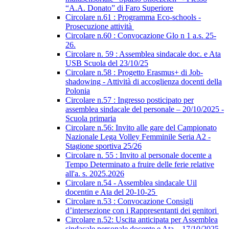
“A.A. Donato” di Faro Superiore
Circolare n.61 : Programma Eco-schools -
Prosecuzione attività
Circolare n.60 : Convocazione Glo n 1 a.s. 25-
26.
Circolare n. 59 : Assemblea sindacale doc. e Ata
USB Scuola del 23/10/25
Circolare n.58 : Progetto Erasmus+ di Job-
shadowing - Attività di accoglienza docenti della
Polonia
Circolare n.57 : Ingresso posticipato per
assemblea sindacale del personale – 20/10/2025 -
Scuola primaria
Circolare n.56: Invito alle gare del Campionato
Nazionale Lega Volley Femminile Seria A2 -
Stagione sportiva 25/26
Circolare n. 55 : Invito al personale docente a
Tempo Determinato a fruire delle ferie relative
all'a. s. 2025.2026
Circolare n.54 - Assemblea sindacale Uil
docentin e Ata del 20-10-25
Circolare n.53 : Convocazione Consigli
d’intersezione con i Rappresentanti dei genitori
Circolare n.52: Uscita anticipata per Assemblea
sindacale personale docente e Ata – 17/10/2025