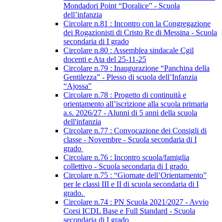
Mondadori Point “Doralice” - Scuola
dell’infanzia
Circolare n.81 : Incontro con la Congregazione
dei Rogazionisti di Cristo Re di Messina - Scuola
secondaria di I grado
Circolare n.80 : Assemblea sindacale Cgil
docenti e Ata del 25-11-25
Circolare n.79 : Inaugurazione “Panchina della
Gentilezza” - Plesso di scuola dell’Infanzia
“Ajossa"
Circolare n.78 : Progetto di continuità e
orientamento all’iscrizione alla scuola primaria
a.s. 2026/27 - Alunni di 5 anni della scuola
dell'infanzia
Circolare n.77 : Convocazione dei Consigli di
classe - Novembre - Scuola secondaria di I
grado
Circolare n.76 : Incontro scuola/famiglia
collettivo - Scuola secondaria di I grado
Circolare n.75 : “Giornate dell’Orientamento”
per le classi III e II di scuola secondaria di I
grado.
Circolare n.74 : PN Scuola 2021/2027 - Avvio
Corsi ICDL Base e Full Standard - Scuola
secondaria di I grado