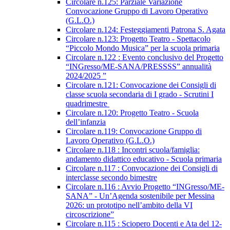
Circolare n.125: Parziale Variazione
Convocazione Gruppo di Lavoro Operativo
(G.L.O.)
Circolare n.124: Festeggiamenti Patrona S. Agata
Circolare n.123: Progetto Teatro - Spettacolo
“Piccolo Mondo Musica” per la scuola primaria
Circolare n.122 : Evento conclusivo del Progetto
“INGresso/ME-SANA/PRESSSS” annualità
2024/2025 ”
Circolare n.121: Convocazione dei Consigli di
classe scuola secondaria di I grado - Scrutini I
quadrimestre
Circolare n.120: Progetto Teatro - Scuola
dell’infanzia
Circolare n.119: Convocazione Gruppo di
Lavoro Operativo (G.L.O.)
Circolare n.118 : Incontri scuola/famiglia:
andamento didattico educativo - Scuola primaria
Circolare n.117 : Convocazione dei Consigli di
interclasse secondo bimestre
Circolare n.116 : Avvio Progetto “INGresso/ME-
SANA” - Un’Agenda sostenibile per Messina
2026: un prototipo nell’ambito della VI
circoscrizione”
Circolare n.115 : Sciopero Docenti e Ata del 12-