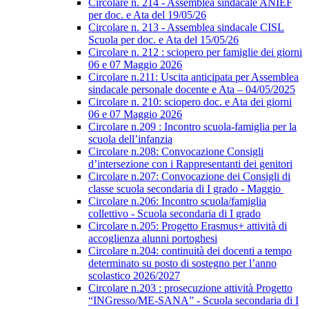
Circolare n. 214 - Assemblea sindacale ANIEF
per doc. e Ata del 19/05/26
Circolare n. 213 - Assemblea sindacale CISL
Scuola per doc. e Ata del 15/05/26
Circolare n. 212 : sciopero per famiglie dei giorni
06 e 07 Maggio 2026
Circolare n.211: Uscita anticipata per Assemblea
sindacale personale docente e Ata – 04/05/2025
Circolare n. 210: sciopero doc. e Ata dei giorni
06 e 07 Maggio 2026
Circolare n.209 : Incontro scuola-famiglia per la
scuola dell’infanzia
Circolare n.208: Convocazione Consigli
d’intersezione con i Rappresentanti dei genitori
Circolare n.207: Convocazione dei Consigli di
classe scuola secondaria di I grado - Maggio
Circolare n.206: Incontro scuola/famiglia
collettivo - Scuola secondaria di I grado
Circolare n.205: Progetto Erasmus+ attività di
accoglienza alunni portoghesi
Circolare n.204: continuità dei docenti a tempo
determinato su posto di sostegno per l’anno
scolastico 2026/2027
Circolare n.203 : prosecuzione attività Progetto
“INGresso/ME-SANA” - Scuola secondaria di I