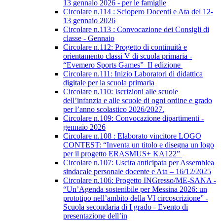
13 gennaio 2026 - per le famiglie
Circolare n.114 : Sciopero Docenti e Ata del 12-
13 gennaio 2026
Circolare n.113 : Convocazione dei Consigli di
classe - Gennaio
Circolare n.112: Progetto di continuità e
orientamento classi V di scuola primaria -
“Evemero Sports Games” II edizione
Circolare n.111: Inizio Laboratori di didattica
digitale per la scuola primaria
Circolare n.110: Iscrizioni alle scuole
dell’infanzia e alle scuole di ogni ordine e grado
per l’anno scolastico 2026/2027.
Circolare n.109: Convocazione dipartimenti -
gennaio 2026
Circolare n.108 : Elaborato vincitore LOGO
CONTEST: “Inventa un titolo e disegna un logo
per il progetto ERASMUS+ KA122”
Circolare n.107: Uscita anticipata per Assemblea
sindacale personale docente e Ata – 16/12/2025
Circolare n.106: Progetto INGresso/ME-SANA -
“Un’Agenda sostenibile per Messina 2026: un
prototipo nell’ambito della VI circoscrizione” -
Scuola secondaria di I grado - Evento di
presentazione dell’in