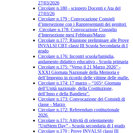
27/03/2026
Circolare n.180 - sciopero Docenti e Ata del
27/03/26
Circolare n.179 : Convocazione Consigli
d’intersezione con i Rappresentanti dei genitori
Circolare n.178: Convocazione Consiglio
d’Intersezione mesi Febbraio/Marzo
Circolare n.177: Riunione preliminare alle Prove
INVALSI CBT classi III Scuola Secondaria di I
grado
Circolare n.176: Incontri scuola/famiglia,
andamento didattico educativo - Scuola primaria
Circolare n.175: “Verso il 21 Marzo 2026” -
XXXI Giornata Nazionale della Memoria e
dell’Impegno in ricordo delle vittime delle mafie.
Circolare n.174: 17 marzo – “165^ Giornata
dell’Unità nazionale, della Costituzione,
dell’Inno e della Bandiera”.
Circolare n.173: Convocazione dei Consigli di
classe - Marzo
Circolare n.172: Referendum costituzionale
2026
Circolare n.171: Attività di orientamento
“UniStem Day” - Scuola secondaria di I grado
Circolare n.170 : Prove INVALSI classi III