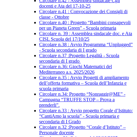
Circolare n.42 - Assemblea sindacale Cgil
docenti e Ata del 17-10-25
Circolare n.41 : Convocazione dei Consigli di
classe - Ottobre
Circolare n.40 : Progetto “Bambini consapevoli
per un Pianeta Green” - Scuola primaria
Circolare n. 39 : Assemblea sindacale doc. e Ata
CISL Scuola del 17/10/25
Circolare n.38 : Avvio Programma “Unplugged”
- Scuola secondaria di I grado
Circolare n.37 :Progetto Legalità - Scuola
secondaria di I grado
Circolare n.36: Giochi Matematici del
Mediterraneo a.s. 2025/2026
Circolare n.35 : Avvio Progetti di ampliamento
dell’offerta formativa – Scuola dell’Infanzia e
scuola primaria
Circolare n.34: Progetto “Nonraggir@ME” -
Campagna “TRUFFE STOP – Prova a
prenderli”.
Circolare n.33 : Avvio progetto Corale d’Istituto:
“CantiAmo la scuola” - Scuola primaria e
secondaria di I Grado
Circolare n.32 :Progetto “Corale d’Istituto” –
Personale docente