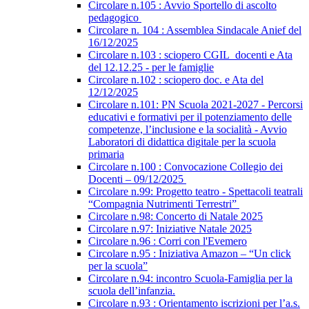
Circolare n.105 : Avvio Sportello di ascolto
pedagogico
Circolare n. 104 : Assemblea Sindacale Anief del
16/12/2025
Circolare n.103 : sciopero CGIL_docenti e Ata
del 12.12.25 - per le famiglie
Circolare n.102 : sciopero doc. e Ata del
12/12/2025
Circolare n.101: PN Scuola 2021-2027 - Percorsi
educativi e formativi per il potenziamento delle
competenze, l’inclusione e la socialità - Avvio
Laboratori di didattica digitale per la scuola
primaria
Circolare n.100 : Convocazione Collegio dei
Docenti – 09/12/2025
Circolare n.99: Progetto teatro - Spettacoli teatrali
“Compagnia Nutrimenti Terrestri”
Circolare n.98: Concerto di Natale 2025
Circolare n.97: Iniziative Natale 2025
Circolare n.96 : Corri con l'Evemero
Circolare n.95 : Iniziativa Amazon – “Un click
per la scuola”
Circolare n.94: incontro Scuola-Famiglia per la
scuola dell’infanzia.
Circolare n.93 : Orientamento iscrizioni per l’a.s.