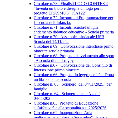
Circolare n.73 : Finalisti LOGO CONTEST:
“Inventa un titolo e disegna un logo per il
progetto ERASMUS+ KA122”
Circolare n.72: Incontro di Programmazione per
la scuola dell’infanzia.
Circolare n.71: Incontri scuola/famiglia:
andamento didattico educativo - Scuola primaria
Circolare n.70 : Assemblea sindacale USB
Scuola del 14/11/25.
Circolare n 69 : Convocazione interclasse primo
bimestre scuola primaria
Circolare n.68: Progetto di avviamento allo sport
“A scuola di mini-rugby
Circolare n.67 : Convocazione del Consiglio di
Intersezione primo bimestre
Circolare n.66: Progetto Io leggo perché – Dona
un libro alla tua scuola
Circolare n. 65 : Sciopero del 04/11/2025, per
famiglie
Circolare n. 64 : Sciopero doc. e Ata del
04/11/202
Circolare n.63: Progetto di Educazione
all’affettività e alla sessualità a.s. 2025/2026
Circolare n.62: Inaugurazione Aula
multisensoriale “Spazio Snoezelen” - Plesso