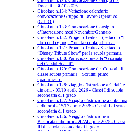
Circolare n.135: Convocazione Collegio dei
Docenti – 30/01/2026
Circolare n.134: Variazione calendario
convocazione Gruppo di Lavoro Operativo
(G.L.O.)
Circolare n.133: Convocazione Consiglio
d’Intersezione mesi Novembre/Gennaio
Circolare n.132: Progetto Teatro - Spettacolo “Il
libro della giungla” per la scuola primaria
Circolare n.131: Progetto Teatro - Spettacolo
“Disney Tribute Show” per la scuola primaria
Circolare n.130: Partecipazione alla “Giornata
dei Calzini Spaiati”
Circolare n.129: Convocazione dei Consigli di
classe scuola primaria – Scrutini primo
quadrimestre
Circolare n.128: viaggio d’istruzione a Cefalù e
dintorni - 09/10 aprile 2026 - Classi I di scuola
secondaria di I grado
Circolare n.127: Viaggio d’istruzione a Gibellina
e dintorni - 15/17 aprile 2026 - Classi II di scuola
secondaria di I grado
Circolare n.126: Viaggio d’istruzione in
Basilicata e dintorni - 20/24 aprile 2026 - Classi
III di scuola secondaria di I grado