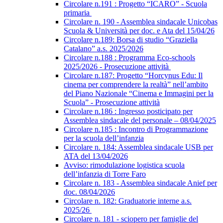
Circolare n.191 : Progetto “ICARO” - Scuola
primaria
Circolare n. 190 - Assemblea sindacale Unicobas
Scuola & Università per doc. e Ata del 15/04/26
Circolare n.189: Borsa di studio “Graziella
Catalano” a.s. 2025/2026
Circolare n.188 : Programma Eco-schools
2025/2026 - Prosecuzione attività
Circolare n.187: Progetto “Horcynus Edu: Il
cinema per comprendere la realtà” nell’ambito
del Piano Nazionale “Cinema e Immagini per la
Scuola” - Prosecuzione attività
Circolare n.186 : Ingresso posticipato per
Assemblea sindacale del personale – 08/04/2025
Circolare n.185 : Incontro di Programmazione
per la scuola dell’infanzia
Circolare n. 184: Assemblea sindacale USB per
ATA del 13/04/2026
Avviso: rimodulazione logistica scuola
dell’infanzia di Torre Faro
Circolare n. 183 - Assemblea sindacale Anief per
doc. 08/04/2026
Circolare n. 182: Graduatorie interne a.s.
2025/26
Circolare n. 181 - sciopero per famiglie del