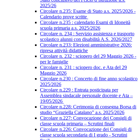
2025/26
Circolare n.235: Esame di Stato a.s. 2025/2026 -
Calendario prove scritte
Circolare n.235 : calendario Esami di Idoneità
scuola primaria a.s. 2025/2026
Circolare n. 234 : Servizio assistenza e trasporto
scolastico alunni con disabilità A.S. 2026/2027
Circolare n.233: Elezioni amministrative 2026:
ripresa attività didattiche
Circolare n. 232 : sciopero del 29 Maggio 2026 -
per le famiglie
Circolare n. 231 : sciopero doc. e Ata del 29
Maggio 2026
Circolare n.230 : Concerto di fine anno scolastico
2025/2026
Circolare n.229 : Entrata posticipata per
Assemblea sindacale personale docente e Ata –
19/05/2026
Circolare n.228: Cerimonia di consegna Borsa di
studio “Graziella Catalano” a.s. 2025/2026
Circolare n.227: Convocazione dei Consigli di
classe scuola primaria – Scrutini finali
Circolare n.226: Convocazione dei Consigli di
classe scuola secondaria di I grado - Scrutini