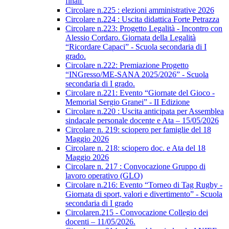
finali
Circolare n.225 : elezioni amministrative 2026
Circolare n.224 : Uscita didattica Forte Petrazza
Circolare n.223: Progetto Legalità - Incontro con
Alessio Cordaro. Giornata della Legalità
“Ricordare Capaci” - Scuola secondaria di I
grado.
Circolare n.222: Premiazione Progetto
“INGresso/ME-SANA 2025/2026” - Scuola
secondaria di I grado.
Circolare n.221: Evento “Giornate del Gioco -
Memorial Sergio Granei” - II Edizione
Circolare n.220 : Uscita anticipata per Assemblea
sindacale personale docente e Ata – 15/05/2026
Circolare n. 219: sciopero per famiglie del 18
Maggio 2026
Circolare n. 218: sciopero doc. e Ata del 18
Maggio 2026
Circolare n. 217 : Convocazione Gruppo di
lavoro operativo (GLO)
Circolare n.216: Evento “Torneo di Tag Rugby -
Giornata di sport, valori e divertimento” - Scuola
secondaria di I grado
Circolaren.215 - Convocazione Collegio dei
docenti – 11/05/2026.