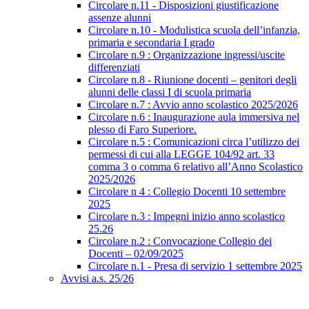
Circolare n.11 - Disposizioni giustificazione
assenze alunni
Circolare n.10 - Modulistica scuola dell’infanzia,
primaria e secondaria I grado
Circolare n.9 : Organizzazione ingressi/uscite
differenziati
Circolare n.8 - Riunione docenti – genitori degli
alunni delle classi I di scuola primaria
Circolare n.7 : Avvio anno scolastico 2025/2026
Circolare n.6 : Inaugurazione aula immersiva nel
plesso di Faro Superiore.
Circolare n.5 : Comunicazioni circa l’utilizzo dei
permessi di cui alla LEGGE 104/92 art. 33
comma 3 o comma 6 relativo all’Anno Scolastico
2025/2026
Circolare n 4 : Collegio Docenti 10 settembre
2025
Circolare n.3 : Impegni inizio anno scolastico
25.26
Circolare n.2 : Convocazione Collegio dei
Docenti – 02/09/2025
Circolare n.1 - Presa di servizio 1 settembre 2025
Avvisi a.s. 25/26