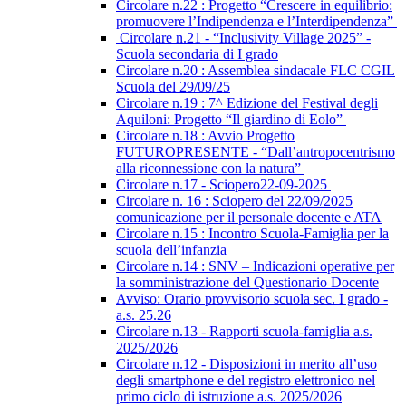
Circolare n.22 : Progetto “Crescere in equilibrio:
promuovere l’Indipendenza e l’Interdipendenza”
Circolare n.21 - “Inclusivity Village 2025” -
Scuola secondaria di I grado
Circolare n.20 : Assemblea sindacale FLC CGIL
Scuola del 29/09/25
Circolare n.19 : 7^ Edizione del Festival degli
Aquiloni: Progetto “Il giardino di Eolo”
Circolare n.18 : Avvio Progetto
FUTUROPRESENTE - “Dall’antropocentrismo
alla riconnessione con la natura”
Circolare n.17 - Sciopero22-09-2025
Circolare n. 16 : Sciopero del 22/09/2025
comunicazione per il personale docente e ATA
Circolare n.15 : Incontro Scuola-Famiglia per la
scuola dell’infanzia
Circolare n.14 : SNV – Indicazioni operative per
la somministrazione del Questionario Docente
Avviso: Orario provvisorio scuola sec. I grado -
a.s. 25.26
Circolare n.13 - Rapporti scuola-famiglia a.s.
2025/2026
Circolare n.12 - Disposizioni in merito all’uso
degli smartphone e del registro elettronico nel
primo ciclo di istruzione a.s. 2025/2026