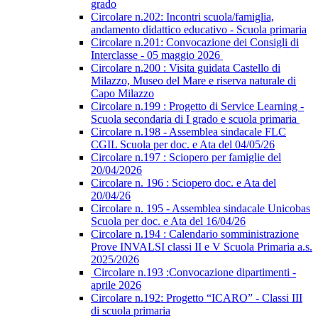
grado
Circolare n.202: Incontri scuola/famiglia,
andamento didattico educativo - Scuola primaria
Circolare n.201: Convocazione dei Consigli di
Interclasse - 05 maggio 2026
Circolare n.200 : Visita guidata Castello di
Milazzo, Museo del Mare e riserva naturale di
Capo Milazzo
Circolare n.199 : Progetto di Service Learning -
Scuola secondaria di I grado e scuola primaria
Circolare n.198 - Assemblea sindacale FLC
CGIL Scuola per doc. e Ata del 04/05/26
Circolare n.197 : Sciopero per famiglie del
20/04/2026
Circolare n. 196 : Sciopero doc. e Ata del
20/04/26
Circolare n. 195 - Assemblea sindacale Unicobas
Scuola per doc. e Ata del 16/04/26
Circolare n.194 : Calendario somministrazione
Prove INVALSI classi II e V Scuola Primaria a.s.
2025/2026
Circolare n.193 :Convocazione dipartimenti -
aprile 2026
Circolare n.192: Progetto “ICARO” - Classi III
di scuola primaria