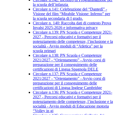
la scuola dell’infanzia
Circolare n.141: Celebrazione del “Dantedì” -
Visione del film “Mirabile Visione: Inferno” per
la scuola secondaria di I grado.
Circolare n. 140: Raccolta dati di contesto Prova
Invalsi 2025-2026 e informativa privacy
Circolare n.139: PN Scuola e Competenze 2021-
2027 - Percorsi educativi e formativi per il
potenziamento delle competenze, l’inclusione e la
socialità - Avvio moduli di “Atletica” per la
scuola primari
Circolare n.138: PN Scuola e Competenze
2021/2027 - “Orientamento” - Avvio corsi di
preparazione per il conseguimento delle
certificazioni di Lingua Spagnola DELE
Circolare n.137: PN Scuola e Competenze
2021/2027 - “Orientamento” - Avvio corsi di
preparazione per il conseguimento delle
certificazioni di Lingua Inglese Cambridge
Circolare n.136: PN Scuola e Competenze 2021-
2027 - Percorsi educativi e formativi per il
potenziamento delle competenze, l’inclusione e la
socialità - Avvio moduli di Educazione motoria
“Volley in gi