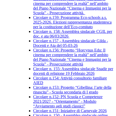
cinema per comprendere la realtà” nell’ambito
del Piano Nazionale “Cinema e Immagini per la
Scuola” - Prosecuzione attività.
Circolare n.159: Programma Eco-schools a.s.
2025-2026. Elezioni rappresentanza studentesca
per la costituzione dell’Eco-comitato
Circolare n. 158: Assemblea sindacale CGIL per
doc. e ata 06/03/2026
Circolare n.157 - Assemblea sindacale Gilda -
Docenti e Ata del 05-03-26
Circolare n.156: Progetto “Horcynus Edu: Il
cinema per comprendere la realtà” nell’ambito
del Piano Nazionale “Cinema e Immagini per la
Scuola” - Prosecuzione attività
Circolare n. 155: Assemblea sindacale Snadir per
docenti di religione 19 Febbraio 2026
Circolare n.154: Attività consultorio familiare
AIED
Circolare n.153: Progetto “Gibellina: l’arte della
rinascita” - Scuola secondaria di I grado
Circolare n.152: PN Scuola e Competenze
2021/2027 - “Orientamento” - Modulo
“Avviamento agli studi classici”
Circolare n.151: Iniziative di Carnevale 2026
Circolare n. 150 - Assemblea sindacale online