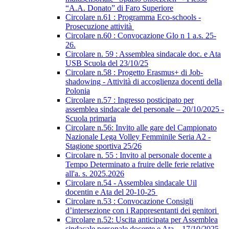
“A.A. Donato” di Faro Superiore
Circolare n.61 : Programma Eco-schools -
Prosecuzione attività
Circolare n.60 : Convocazione Glo n 1 a.s. 25-
26.
Circolare n. 59 : Assemblea sindacale doc. e Ata
USB Scuola del 23/10/25
Circolare n.58 : Progetto Erasmus+ di Job-
shadowing - Attività di accoglienza docenti della
Polonia
Circolare n.57 : Ingresso posticipato per
assemblea sindacale del personale – 20/10/2025 -
Scuola primaria
Circolare n.56: Invito alle gare del Campionato
Nazionale Lega Volley Femminile Seria A2 -
Stagione sportiva 25/26
Circolare n. 55 : Invito al personale docente a
Tempo Determinato a fruire delle ferie relative
all'a. s. 2025.2026
Circolare n.54 - Assemblea sindacale Uil
docentin e Ata del 20-10-25
Circolare n.53 : Convocazione Consigli
d’intersezione con i Rappresentanti dei genitori
Circolare n.52: Uscita anticipata per Assemblea
sindacale personale docente e Ata – 17/10/2025