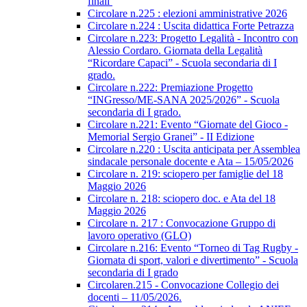
finali
Circolare n.225 : elezioni amministrative 2026
Circolare n.224 : Uscita didattica Forte Petrazza
Circolare n.223: Progetto Legalità - Incontro con
Alessio Cordaro. Giornata della Legalità
“Ricordare Capaci” - Scuola secondaria di I
grado.
Circolare n.222: Premiazione Progetto
“INGresso/ME-SANA 2025/2026” - Scuola
secondaria di I grado.
Circolare n.221: Evento “Giornate del Gioco -
Memorial Sergio Granei” - II Edizione
Circolare n.220 : Uscita anticipata per Assemblea
sindacale personale docente e Ata – 15/05/2026
Circolare n. 219: sciopero per famiglie del 18
Maggio 2026
Circolare n. 218: sciopero doc. e Ata del 18
Maggio 2026
Circolare n. 217 : Convocazione Gruppo di
lavoro operativo (GLO)
Circolare n.216: Evento “Torneo di Tag Rugby -
Giornata di sport, valori e divertimento” - Scuola
secondaria di I grado
Circolaren.215 - Convocazione Collegio dei
docenti – 11/05/2026.