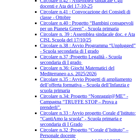
Circolare n.42 - Assemblea sindacale Cgil
docenti e Ata del 17-10-25
Circolare n.41 : Convocazione dei Consigli di
classe - Ottobre
Circolare n.40 : Progetto “Bambini consapevoli
per un Pianeta Green” - Scuola primaria
Circolare n. 39 : Assemblea sindacale doc. e Ata
CISL Scuola del 17/10/25
Circolare n.38 : Avvio Programma “Unplugged”
- Scuola secondaria di I grado
Circolare n.37 :Progetto Legalità - Scuola
secondaria di I grado
Circolare n.36: Giochi Matematici del
Mediterraneo a.s. 2025/2026
Circolare n.35 : Avvio Progetti di ampliamento
dell’offerta formativa – Scuola dell’Infanzia e
scuola primaria
Circolare n.34: Progetto “Nonraggir@ME” -
Campagna “TRUFFE STOP – Prova a
prenderli”.
Circolare n.33 : Avvio progetto Corale d’Istituto:
“CantiAmo la scuola” - Scuola primaria e
secondaria di I Grado
Circolare n.32 :Progetto “Corale d’Istituto” –
Personale docente