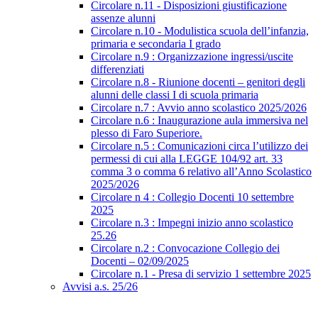
Circolare n.11 - Disposizioni giustificazione
assenze alunni
Circolare n.10 - Modulistica scuola dell’infanzia,
primaria e secondaria I grado
Circolare n.9 : Organizzazione ingressi/uscite
differenziati
Circolare n.8 - Riunione docenti – genitori degli
alunni delle classi I di scuola primaria
Circolare n.7 : Avvio anno scolastico 2025/2026
Circolare n.6 : Inaugurazione aula immersiva nel
plesso di Faro Superiore.
Circolare n.5 : Comunicazioni circa l’utilizzo dei
permessi di cui alla LEGGE 104/92 art. 33
comma 3 o comma 6 relativo all’Anno Scolastico
2025/2026
Circolare n 4 : Collegio Docenti 10 settembre
2025
Circolare n.3 : Impegni inizio anno scolastico
25.26
Circolare n.2 : Convocazione Collegio dei
Docenti – 02/09/2025
Circolare n.1 - Presa di servizio 1 settembre 2025
Avvisi a.s. 25/26