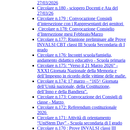
27/03/2026
Circolare n.180 - sciopero Docenti e Ata del
27/03/26
Circolare n.179 : Convocazione Consigli
d’intersezione con i Rappresentanti dei genitori
Circolare n.178: Convocazione Consiglio
d’Intersezione mesi Febbraio/Marzo
Circolare n.177: Riunione preliminare alle Prove
INVALSI CBT classi III Scuola Secondaria di I
grado
Circolare n.176: Incontri scuola/famiglia,
andamento didattico educativo - Scuola primaria
Circolare n.175: “Verso il 21 Marzo 2026” -
XXXI Giornata Nazionale della Memoria e
dell’Impegno in ricordo delle vittime delle mafie.
Circolare n.174: 17 marzo – “165^ Giornata
dell’Unità nazionale, della Costituzione,
dell’Inno e della Bandiera”.
Circolare n.173: Convocazione dei Consigli di
classe - Marzo
Circolare n.172: Referendum costituzionale
2026
Circolare n.171: Attività di orientamento
“UniStem Day” - Scuola secondaria di I grado
Circolare n.170 : Prove INVALSI classi III