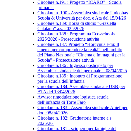
Circolare n.191 : Progetto “ICARO” - Scuola
primaria
Circolare n. 190 - Assemblea sindacale Unicobas
Scuola & Università per doc. e Ata del 15/04/26
Circolare n.189: Borsa di studio “Graziella
Catalano” a.s. 2025/2026
Circolare n.188 : Programma Eco-schools
2025/2026 - Prosecuzione attività
Circolare n.187: Progetto “Horcynus Edu: Il
cinema per comprendere la realtà” nell’ambito
del Piano Nazionale “Cinema e Immagini per la
Scuola” - Prosecuzione attività
Circolare n.186 : Ingresso posticipato per
Assemblea sindacale del personale – 08/04/2025
Circolare n.185 : Incontro di Programmazione
per la scuola dell’infanzia
Circolare n. 184: Assemblea sindacale USB per
ATA del 13/04/2026
Avviso: rimodulazione logistica scuola
dell’infanzia di Torre Faro
Circolare n. 183 - Assemblea sindacale Anief per
doc. 08/04/2026
Circolare n. 182: Graduatorie interne a.s.
2025/26
Circolare n. 181 - sciopero per famiglie del