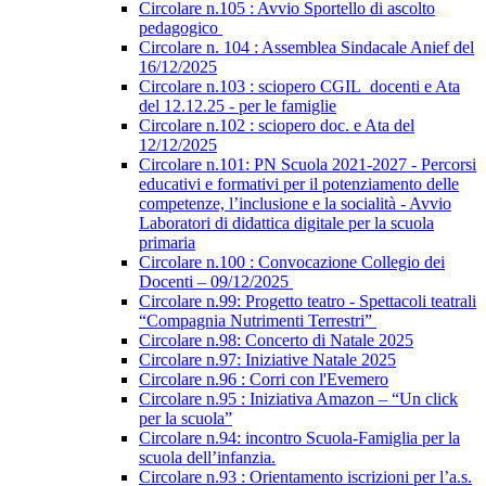
Circolare n.105 : Avvio Sportello di ascolto
pedagogico
Circolare n. 104 : Assemblea Sindacale Anief del
16/12/2025
Circolare n.103 : sciopero CGIL_docenti e Ata
del 12.12.25 - per le famiglie
Circolare n.102 : sciopero doc. e Ata del
12/12/2025
Circolare n.101: PN Scuola 2021-2027 - Percorsi
educativi e formativi per il potenziamento delle
competenze, l’inclusione e la socialità - Avvio
Laboratori di didattica digitale per la scuola
primaria
Circolare n.100 : Convocazione Collegio dei
Docenti – 09/12/2025
Circolare n.99: Progetto teatro - Spettacoli teatrali
“Compagnia Nutrimenti Terrestri”
Circolare n.98: Concerto di Natale 2025
Circolare n.97: Iniziative Natale 2025
Circolare n.96 : Corri con l'Evemero
Circolare n.95 : Iniziativa Amazon – “Un click
per la scuola”
Circolare n.94: incontro Scuola-Famiglia per la
scuola dell’infanzia.
Circolare n.93 : Orientamento iscrizioni per l’a.s.