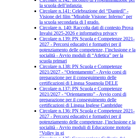
la scuola dell’infanzia
Circolare n.141: Celebrazione del “Dantedì” -
Visione del film “Mirabile Visione: Inferno” per
la scuola secondaria di I grado.
Circolare n. 140: Raccolta dati di contesto Prova
Invalsi 2025-2026 e informativa privacy
Circolare n.139: PN Scuola e Competenze 2021-
2027 - Percorsi educativi e formativi per il
potenziamento delle competenze, l’inclusione e la
socialità - Avvio moduli di “Atletica” per la
scuola primari
Circolare n.138: PN Scuola e Competenze
2021/2027 - “Orientamento” - Avvio corsi di
preparazione per il conseguimento delle
certificazioni di Lingua Spagnola DELE
Circolare n.137: PN Scuola e Competenze
2021/2027 - “Orientamento” - Avvio corsi di
preparazione per il conseguimento delle
certificazioni di Lingua Inglese Cambridge
Circolare n.136: PN Scuola e Competenze 2021-
2027 - Percorsi educativi e formativi per il
potenziamento delle competenze, l’inclusione e la
socialità - Avvio moduli di Educazione motoria
“Volley in gi