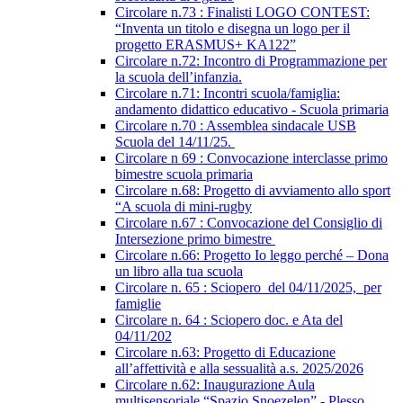
Circolare n.73 : Finalisti LOGO CONTEST:
“Inventa un titolo e disegna un logo per il
progetto ERASMUS+ KA122”
Circolare n.72: Incontro di Programmazione per
la scuola dell’infanzia.
Circolare n.71: Incontri scuola/famiglia:
andamento didattico educativo - Scuola primaria
Circolare n.70 : Assemblea sindacale USB
Scuola del 14/11/25.
Circolare n 69 : Convocazione interclasse primo
bimestre scuola primaria
Circolare n.68: Progetto di avviamento allo sport
“A scuola di mini-rugby
Circolare n.67 : Convocazione del Consiglio di
Intersezione primo bimestre
Circolare n.66: Progetto Io leggo perché – Dona
un libro alla tua scuola
Circolare n. 65 : Sciopero del 04/11/2025, per
famiglie
Circolare n. 64 : Sciopero doc. e Ata del
04/11/202
Circolare n.63: Progetto di Educazione
all’affettività e alla sessualità a.s. 2025/2026
Circolare n.62: Inaugurazione Aula
multisensoriale “Spazio Snoezelen” - Plesso