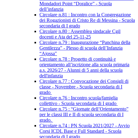
Mondadori Point “Doralice” - Scuola
dell’infanzia
Circolare n.81 : Incontro con la Congregazione
dei Rogazionisti di Cristo Re di Messina - Scuola
secondaria di I grado
Circolare n.80 : Assemblea sindacale Cgil
docenti e Ata del 25-11-25
Circolare n.79 : Inaugurazione “Panchina della
Gentilezza” - Plesso di scuola dell’Infanzia
“Ajossa"
Circolare n.78 : Progetto di continuità e
orientamento all’iscrizione alla scuola primaria
a.s. 2026/27 - Alunni di 5 anni della scuola
dell'infanzia
Circolare n.77 : Convocazione dei Consigli di
classe - Novembre - Scuola secondaria di I
grado
Circolare n.76 : Incontro scuola/famiglia
collettivo - Scuola secondaria di I grado
Circolare n.75 : “Giornate dell’Orientamento”
per le classi III e II di scuola secondaria di I
grado.
Circolare n.74 : PN Scuola 2021/2027 - Avvio
Corsi ICDL Base e Full Standard - Scuola
secondaria di I grado