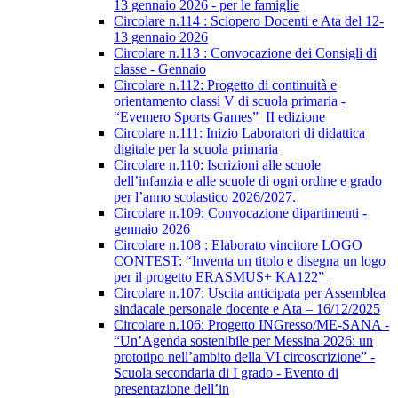
13 gennaio 2026 - per le famiglie
Circolare n.114 : Sciopero Docenti e Ata del 12-
13 gennaio 2026
Circolare n.113 : Convocazione dei Consigli di
classe - Gennaio
Circolare n.112: Progetto di continuità e
orientamento classi V di scuola primaria -
“Evemero Sports Games” II edizione
Circolare n.111: Inizio Laboratori di didattica
digitale per la scuola primaria
Circolare n.110: Iscrizioni alle scuole
dell’infanzia e alle scuole di ogni ordine e grado
per l’anno scolastico 2026/2027.
Circolare n.109: Convocazione dipartimenti -
gennaio 2026
Circolare n.108 : Elaborato vincitore LOGO
CONTEST: “Inventa un titolo e disegna un logo
per il progetto ERASMUS+ KA122”
Circolare n.107: Uscita anticipata per Assemblea
sindacale personale docente e Ata – 16/12/2025
Circolare n.106: Progetto INGresso/ME-SANA -
“Un’Agenda sostenibile per Messina 2026: un
prototipo nell’ambito della VI circoscrizione” -
Scuola secondaria di I grado - Evento di
presentazione dell’in