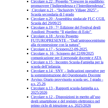
Circolare n.22 : Progetto “Crescere in equilibrio:
promuovere l’Indipendenza e l’Interdipendenza”
Circolare n.21 - “Inclusivity Village 2025” -
Scuola secondaria di I grado
Circolare n.20 : Assemblea sindacale FLC CGIL
Scuola del 29/09/25
Circolare n.19 : 7^ Edizione del Festival degli
Aquiloni: Progetto “Il giardino di Eolo”
Circolare n.18 : Avvio Progetto
FUTUROPRESENTE - “Dall’antropocentrismo
alla riconnessione con la natura”
Circolare n.17 - Sciopero22-09-2025
Circolare n. 16 : Sciopero del 22/09/2025
comunicazione per il personale docente e ATA
Circolare n.15 : Incontro Scuola-Famiglia per la
scuola dell’infanzia
Circolare n.14 : SNV – Indicazioni operative per
la somministrazione del Questionario Docente
Avviso: Orario provvisorio scuola sec. I grado -
a.s. 25.26
Circolare n.13 - Rapporti scuola-famiglia a.s.
2025/2026
Circolare n.12 - Disposizioni in merito all’uso
degli smartphone e del registro elettronico nel
primo ciclo di istruzione a.s. 2025/2026