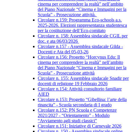
cinema per comprendere la realtà” nell’ambito
del Piano Nazionale “Cinema e Immagini per la
Scuola” - Prosecuzione attività.
Circolare n.159: Programma Eco-schools a.s.
2025-2026. Elezioni rappresentanza studentesca
per la costituzione dell’Eco-comitato
Circolare n. 158: Assemblea sindacale CGIL per
doc. e ata 06/03/2026
Circolare n.157 - Assemblea sindacale Gilda -
Docenti e Ata del 05-03-26
Circolare n.156: Progetto “Horcynus Edu: Il
cinema per comprendere la realtà” nell’ambito
del Piano Nazionale “Cinema e Immagini per la
Scuola” - Prosecuzione attività
Circolare n. 155: Assemblea sindacale Snadir per
docenti di religione 19 Febbraio 2026
Circolare n.154: Attività consultorio familiare
AIED
Circolare n.153: Progetto “Gibellina: l’arte della
rinascita” - Scuola secondaria di I grado
Circolare n.152: PN Scuola e Competenze
2021/2027 - “Orientamento” - Modulo
“Avviamento agli studi classici”
Circolare n.151: Iniziative di Carnevale 2026
Circolare n. 150 - Assemblea sindacale online