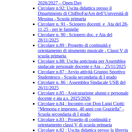
2026/2027 – Open Day
Circolare n.92: Uscita didattica presso il
Dipartimento di ChiBioFarAm dell’Università di
Messina - Scuola primaria
Circolare n. 91 - Sciopero docenti_e_Ata del 28-
11-25 - per le famiglie
Circolare n. 90 : Sciopero doc. e Ata del
28/11/2025
Circolare n.89 : Progetto di continuità e
orientamento di strumento musicale - Classi V di
scuola primaria
Circolare n.88: Uscita anticipata per Assemblea
sindacale personale docente e Ata – 25/11/2025
Circolare n.87 : Avvio attività Gruppo Sportivo
Studentesco - Scuola secondaria di I grado
Circolare n. 86 : Assemblea Sindacale USB del
26/11/2025
Circolare n.85 : Assicurazione alunni e personale
docente e ata a.s. 2025/2026
Circolare n.84 : Incontro con Don Luigi Ciotti:
“Memoria e impegno. 40 anni con Graziella” -
Scuola secondaria di I grado
Circolare n.83 : Progetto di continuità e
orientamento classi V di scuola primaria
Circolare n.82 : Uscita didattica presso la libreria