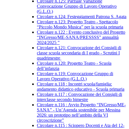
Circolare n.125: Parziale Variazione
Convocazione Gruppo di Lavoro Operativo
(G.L.O.)
Circolare n.124: Festeggiamenti Patrona S. Agata
Circolare n.123: Progetto Teatro - Spettacolo
“Piccolo Mondo Musica” per la scuola primaria
Circolare n.122 : Evento conclusivo del Progetto
“INGresso/ME-SANA/PRESSSS” annualità
2024/2025 ”
Circolare n.121: Convocazione dei Consigli di
classe scuola secondaria di I grado - Scrutini I
quadrimestre
Circolare n.120: Progetto Teatro - Scuola
dell’infanzia
Circolare n.119: Convocazione Gruppo di
Lavoro Operativo (G.L.O.)
Circolare n.118 : Incontri scuola/famiglia:
andamento didattico educativo - Scuola primaria
Circolare n.117 : Convocazione dei Consigli di
interclasse secondo bimestre
Circolare n.116 : Avvio Progetto “INGresso/ME-
SANA” - Un’Agenda sostenibile per Messina
2026: un prototipo nell’ambito della VI
circoscrizione”
Circolare n.115 : Sciopero Docenti e Ata del 12-