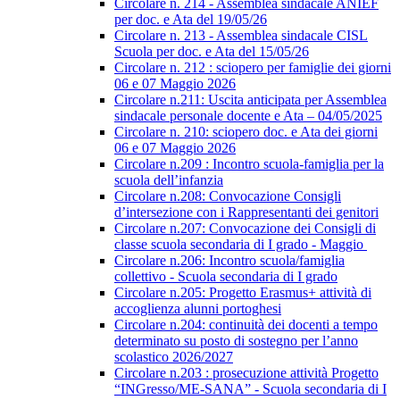
Circolare n. 214 - Assemblea sindacale ANIEF
per doc. e Ata del 19/05/26
Circolare n. 213 - Assemblea sindacale CISL
Scuola per doc. e Ata del 15/05/26
Circolare n. 212 : sciopero per famiglie dei giorni
06 e 07 Maggio 2026
Circolare n.211: Uscita anticipata per Assemblea
sindacale personale docente e Ata – 04/05/2025
Circolare n. 210: sciopero doc. e Ata dei giorni
06 e 07 Maggio 2026
Circolare n.209 : Incontro scuola-famiglia per la
scuola dell’infanzia
Circolare n.208: Convocazione Consigli
d’intersezione con i Rappresentanti dei genitori
Circolare n.207: Convocazione dei Consigli di
classe scuola secondaria di I grado - Maggio
Circolare n.206: Incontro scuola/famiglia
collettivo - Scuola secondaria di I grado
Circolare n.205: Progetto Erasmus+ attività di
accoglienza alunni portoghesi
Circolare n.204: continuità dei docenti a tempo
determinato su posto di sostegno per l’anno
scolastico 2026/2027
Circolare n.203 : prosecuzione attività Progetto
“INGresso/ME-SANA” - Scuola secondaria di I