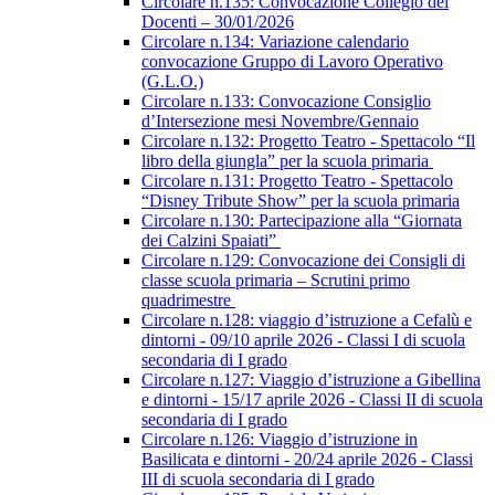
Circolare n.135: Convocazione Collegio dei
Docenti – 30/01/2026
Circolare n.134: Variazione calendario
convocazione Gruppo di Lavoro Operativo
(G.L.O.)
Circolare n.133: Convocazione Consiglio
d’Intersezione mesi Novembre/Gennaio
Circolare n.132: Progetto Teatro - Spettacolo “Il
libro della giungla” per la scuola primaria
Circolare n.131: Progetto Teatro - Spettacolo
“Disney Tribute Show” per la scuola primaria
Circolare n.130: Partecipazione alla “Giornata
dei Calzini Spaiati”
Circolare n.129: Convocazione dei Consigli di
classe scuola primaria – Scrutini primo
quadrimestre
Circolare n.128: viaggio d’istruzione a Cefalù e
dintorni - 09/10 aprile 2026 - Classi I di scuola
secondaria di I grado
Circolare n.127: Viaggio d’istruzione a Gibellina
e dintorni - 15/17 aprile 2026 - Classi II di scuola
secondaria di I grado
Circolare n.126: Viaggio d’istruzione in
Basilicata e dintorni - 20/24 aprile 2026 - Classi
III di scuola secondaria di I grado