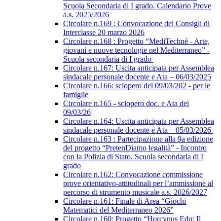
Scuola Secondaria di I grado. Calendario Prove
a.s. 2025/2026
Circolare n.169 : Convocazione dei Consigli di
Interclasse 20 marzo 2026
Circolare n.168 : Progetto “MediTechné - Arte,
giovani e nuove tecnologie nel Mediterraneo” -
Scuola secondaria di I grado
Circolare n.167: Uscita anticipata per Assemblea
sindacale personale docente e Ata – 06/03/2025
Circolare n.166: sciopero del 09/03/202 - per le
famiglie
Circolare n.165 - sciopero doc. e Ata del
09/03/26
Circolare n.164: Uscita anticipata per Assemblea
sindacale personale docente e Ata – 05/03/2026
Circolare n.163 : Partecipazione alla 9a edizione
del progetto “PretenDiamo legalità” - Incontro
con la Polizia di Stato. Scuola secondaria di I
grado
Circolare n.162: Convocazione commissione
prove orientativo-attitudinali per l’ammissione al
percorso di strumento musicale a.s. 2026/2027
Circolare n.161: Finale di Area “Giochi
Matematici del Mediterraneo 2026”
Circolare n.160: Progetto “Horcynus Edu: Il