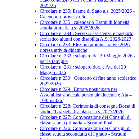
2025/26
Circolare n.235: Esame di Stato a.s. 2025/2026 -
Calendario prove scritte
Circolare n.235 : calendario Esami di Idoneità
scuola primaria a.s. 2025/2026
Circolare n. 234 : Servizio assistenza e trasporto
scolastico alunni con disabilità A.S. 2026/2027
Circolare n.233: Elezioni amministrative 2026:
ripresa attività didattiche
Circolare n. 232 : sciopero del 29 Maggio 2026 -
per le famiglie
Circolare n. 231 : sciopero doc. e Ata del 29
Maggio 2026
Circolare n.230 : Concerto di fine anno scolastico
2025/2026
Circolare n.229 : Entrata posticipata per
Assemblea sindacale personale docente e Ata –
19/05/2026
Circolare n.228: Cerimonia di consegna Borsa di
studio “Graziella Catalano” a.s. 2025/2026
Circolare n.227: Convocazione dei Consigli di
classe scuola primaria – Scrutini finali
Circolare n.226: Convocazione dei Consigli di
classe scuola secondaria di I grado - Scrutini