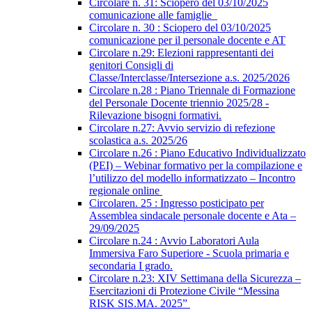
Circolare n. 31: Sciopero del 03/10/2025
comunicazione alle famiglie
Circolare n. 30 : Sciopero del 03/10/2025
comunicazione per il personale docente e AT
Circolare n.29: Elezioni rappresentanti dei
genitori Consigli di
Classe/Interclasse/Intersezione a.s. 2025/2026
Circolare n.28 : Piano Triennale di Formazione
del Personale Docente triennio 2025/28 -
Rilevazione bisogni formativi.
Circolare n.27: Avvio servizio di refezione
scolastica a.s. 2025/26
Circolare n.26 : Piano Educativo Individualizzato
(PEI) – Webinar formativo per la compilazione e
l’utilizzo del modello informatizzato – Incontro
regionale online
Circolaren. 25 : Ingresso posticipato per
Assemblea sindacale personale docente e Ata –
29/09/2025
Circolare n.24 : Avvio Laboratori Aula
Immersiva Faro Superiore - Scuola primaria e
secondaria I grado.
Circolare n.23: XIV Settimana della Sicurezza –
Esercitazioni di Protezione Civile “Messina
RISK SIS.MA. 2025”