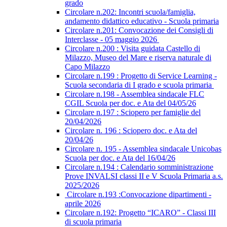
grado
Circolare n.202: Incontri scuola/famiglia,
andamento didattico educativo - Scuola primaria
Circolare n.201: Convocazione dei Consigli di
Interclasse - 05 maggio 2026
Circolare n.200 : Visita guidata Castello di
Milazzo, Museo del Mare e riserva naturale di
Capo Milazzo
Circolare n.199 : Progetto di Service Learning -
Scuola secondaria di I grado e scuola primaria
Circolare n.198 - Assemblea sindacale FLC
CGIL Scuola per doc. e Ata del 04/05/26
Circolare n.197 : Sciopero per famiglie del
20/04/2026
Circolare n. 196 : Sciopero doc. e Ata del
20/04/26
Circolare n. 195 - Assemblea sindacale Unicobas
Scuola per doc. e Ata del 16/04/26
Circolare n.194 : Calendario somministrazione
Prove INVALSI classi II e V Scuola Primaria a.s.
2025/2026
Circolare n.193 :Convocazione dipartimenti -
aprile 2026
Circolare n.192: Progetto “ICARO” - Classi III
di scuola primaria