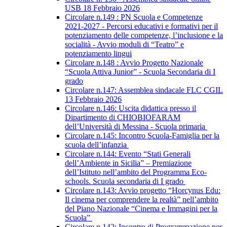
USB 18 Febbraio 2026
Circolare n.149 : PN Scuola e Competenze
2021-2027 - Percorsi educativi e formativi per il
potenziamento delle competenze, l’inclusione e la
socialità - Avvio moduli di “Teatro” e
potenziamento lingui
Circolare n.148 : Avvio Progetto Nazionale
“Scuola Attiva Junior” - Scuola Secondaria di I
grado
Circolare n.147: Assemblea sindacale FLC CGIL
13 Febbraio 2026
Circolare n.146: Uscita didattica presso il
Dipartimento di CHIOBIOFARAM
dell’Università di Messina - Scuola primaria
Circolare n.145: Incontro Scuola-Famiglia per la
scuola dell’infanzia
Circolare n.144: Evento “Stati Generali
dell’Ambiente in Sicilia” – Premiazione
dell’Istituto nell’ambito del Programma Eco-
schools. Scuola secondaria di I grado
Circolare n.143: Avvio progetto “Horcynus Edu:
Il cinema per comprendere la realtà” nell’ambito
del Piano Nazionale “Cinema e Immagini per la
Scuola”
Circolare n.142: Incontro di Programmazione per