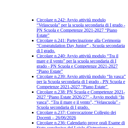
Circolare n.242: Avvio attività modulo
“Velascuola” per la scuola secondaria di I grado -
PN Scuola e Competenze 2021-2027 “Piano
Estate”
Circolare n.241: Partecipazione alla Cerimonia
“Congratulation Day Junior” - Scuola secondaria
di I grado.
Circolare n.240: Avvio attività modulo “Tra il
mare e il vento” per la scuola secondaria di I
grado - PN Scuola e Competenze 2021-2027
“Piano Estate”
Circolare n.239: Avvio attività modulo “In vasca”
per la Scuola secondaria di I grado - PN Scuola e
Competenze 2021-2027 “Piano Estate”
Circolare n.238: PN Scuola e Competenze 2021-
2027 “Piano Estate 2026/27” - Avvio moduli “In
vasca”, “Tra il mare e il vento”, “Velascuola” -
Scuola secondaria di I grado.
Circolare n.237: Convocazione Collegio dei
Docenti – 26/06/2026
Circolare n.236: Calendario prove orali Esame di
Stato conclusivo del I ciclo d’istruzione a.s.