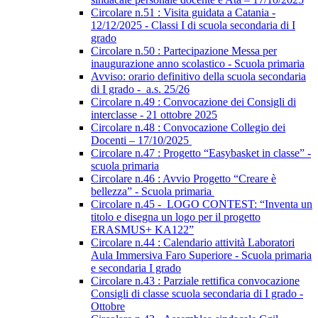
Circolare n.51 : Visita guidata a Catania -
12/12/2025 - Classi I di scuola secondaria di I
grado
Circolare n.50 : Partecipazione Messa per
inaugurazione anno scolastico - Scuola primaria
Avviso: orario definitivo della scuola secondaria
di I grado - a.s. 25/26
Circolare n.49 : Convocazione dei Consigli di
interclasse - 21 ottobre 2025
Circolare n.48 : Convocazione Collegio dei
Docenti – 17/10/2025
Circolare n.47 : Progetto “Easybasket in classe” -
scuola primaria
Circolare n.46 : Avvio Progetto “Creare è
bellezza” - Scuola primaria
Circolare n.45 - LOGO CONTEST: “Inventa un
titolo e disegna un logo per il progetto
ERASMUS+ KA122”
Circolare n.44 : Calendario attività Laboratori
Aula Immersiva Faro Superiore - Scuola primaria
e secondaria I grado
Circolare n.43 : Parziale rettifica convocazione
Consigli di classe scuola secondaria di I grado -
Ottobre