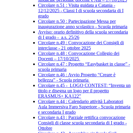
Circolare n.51 : Visita guidata a Catania -
12/12/2025 - Classi I di scuola secondaria di I
grado
Circolare n.50 : Partecipazione Messa per
inaugurazione anno scolastico - Scuola primaria
Avviso: orario definitivo della scuola secondaria
di I grado - a.s. 25/26
Circolare n.49 : Convocazione dei Consigli di
interclasse - 21 ottobre 2025
Circolare n.48 : Convocazione Collegio dei
Docenti – 17/10/2025
Circolare n.47 : Progetto “Easybasket in classe” -
scuola primaria
Circolare n.46 : Avvio Progetto “Creare è
bellezza” - Scuola primaria
Circolare n.45 - LOGO CONTEST: “Inventa un
titolo e disegna un logo per il progetto
ERASMUS+ KA122”
Circolare n.44 : Calendario attività Laboratori
Aula Immersiva Faro Superiore - Scuola primaria
e secondaria I grado
Circolare n.43 : Parziale rettifica convocazione
Consigli di classe scuola secondaria di I grado -
Ottobre