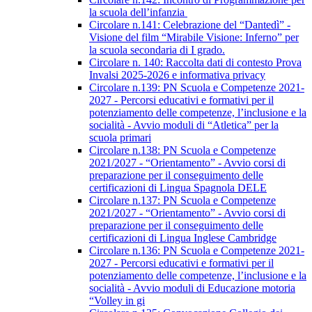
la scuola dell’infanzia
Circolare n.141: Celebrazione del “Dantedì” -
Visione del film “Mirabile Visione: Inferno” per
la scuola secondaria di I grado.
Circolare n. 140: Raccolta dati di contesto Prova
Invalsi 2025-2026 e informativa privacy
Circolare n.139: PN Scuola e Competenze 2021-
2027 - Percorsi educativi e formativi per il
potenziamento delle competenze, l’inclusione e la
socialità - Avvio moduli di “Atletica” per la
scuola primari
Circolare n.138: PN Scuola e Competenze
2021/2027 - “Orientamento” - Avvio corsi di
preparazione per il conseguimento delle
certificazioni di Lingua Spagnola DELE
Circolare n.137: PN Scuola e Competenze
2021/2027 - “Orientamento” - Avvio corsi di
preparazione per il conseguimento delle
certificazioni di Lingua Inglese Cambridge
Circolare n.136: PN Scuola e Competenze 2021-
2027 - Percorsi educativi e formativi per il
potenziamento delle competenze, l’inclusione e la
socialità - Avvio moduli di Educazione motoria
“Volley in gi