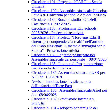
Circolare n.191 : Progetto “ICARO” - Scuola
primaria
Circolare n. 190 - Assemblea sindacale Unicobas
Scuola & Università per doc. e Ata del 15/04/26
Circolare n.189: Borsa di studio “Graziella
Catalano” a.s. 2025/2026
Circolare n.188 : Programma Eco-schools
2025/2026 - Prosecuzione attività
Circolare n.187: Progetto “Horcynus Edu: Il
cinema per comprendere la realtà” nell’ambito
del Piano Nazionale “Cinema e Immagini per la
Scuola” - Prosecuzione attività
Circolare n.186 : Ingresso posticipato per
Assemblea sindacale del personale – 08/04/2025
Circolare n.185 : Incontro di Programmazione
per la scuola dell’infanzia
Circolare n. 184: Assemblea sindacale USB per
ATA del 13/04/2026
Avviso: rimodulazione logistica scuola
dell’infanzia di Torre Faro
Circolare n. 183 - Assemblea sindacale Anief per
doc. 08/04/2026
Circolare n. 182: Graduatorie interne a.s.
2025/26
Circolare n. 181 - sciopero per famiglie del