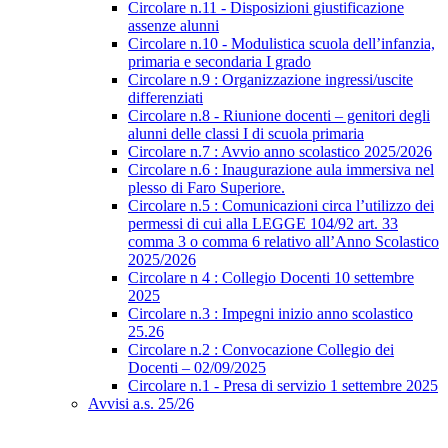
Circolare n.11 - Disposizioni giustificazione
assenze alunni
Circolare n.10 - Modulistica scuola dell’infanzia,
primaria e secondaria I grado
Circolare n.9 : Organizzazione ingressi/uscite
differenziati
Circolare n.8 - Riunione docenti – genitori degli
alunni delle classi I di scuola primaria
Circolare n.7 : Avvio anno scolastico 2025/2026
Circolare n.6 : Inaugurazione aula immersiva nel
plesso di Faro Superiore.
Circolare n.5 : Comunicazioni circa l’utilizzo dei
permessi di cui alla LEGGE 104/92 art. 33
comma 3 o comma 6 relativo all’Anno Scolastico
2025/2026
Circolare n 4 : Collegio Docenti 10 settembre
2025
Circolare n.3 : Impegni inizio anno scolastico
25.26
Circolare n.2 : Convocazione Collegio dei
Docenti – 02/09/2025
Circolare n.1 - Presa di servizio 1 settembre 2025
Avvisi a.s. 25/26