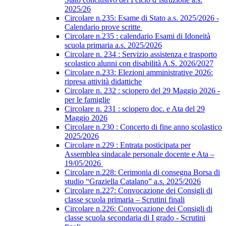
2025/26
Circolare n.235: Esame di Stato a.s. 2025/2026 -
Calendario prove scritte
Circolare n.235 : calendario Esami di Idoneità
scuola primaria a.s. 2025/2026
Circolare n. 234 : Servizio assistenza e trasporto
scolastico alunni con disabilità A.S. 2026/2027
Circolare n.233: Elezioni amministrative 2026:
ripresa attività didattiche
Circolare n. 232 : sciopero del 29 Maggio 2026 -
per le famiglie
Circolare n. 231 : sciopero doc. e Ata del 29
Maggio 2026
Circolare n.230 : Concerto di fine anno scolastico
2025/2026
Circolare n.229 : Entrata posticipata per
Assemblea sindacale personale docente e Ata –
19/05/2026
Circolare n.228: Cerimonia di consegna Borsa di
studio “Graziella Catalano” a.s. 2025/2026
Circolare n.227: Convocazione dei Consigli di
classe scuola primaria – Scrutini finali
Circolare n.226: Convocazione dei Consigli di
classe scuola secondaria di I grado - Scrutini