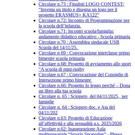
Circolare n.73 : Finalisti LOGO CONTEST:
“Inventa un titolo e disegna un logo per il
progetto ERASMUS+ KA122”
Circolare n.72: Incontro di Programmazione per
la scuola dell’infanzia.
Circolare n.71: Incontri scuola/famiglia:
andamento didattico educativo - Scuola primaria
Circolare n.70 : Assemblea sindacale USB
Scuola del 14/11/25.
Circolare n 69 : Convocazione interclasse primo
bimestre scuola primaria
Circolare n.68: Progetto di avviamento allo sport
“A scuola di mini-rugby
Circolare n.67 : Convocazione del Consiglio di
Intersezione primo bimestre
Circolare n.66: Progetto Io leggo perché – Dona
un libro alla tua scuola
Circolare n. 65 : Sciopero del 04/11/2025, per
famiglie
Circolare n. 64 : Sciopero doc. e Ata del
04/11/202
Circolare n.63: Progetto di Educazione
all’affettività e alla sessualità a.s. 2025/2026
Circolare n.62: Inaugurazione Aula
multisensoriale “Spazio Snoezelen” - Plesso