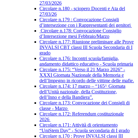
27/03/2026
Circolare n.180 - sciopero Docenti e Ata del
27/03/26
Circolare n.179 : Convocazione Consigli
d’intersezione con i Rappresentanti dei genitori
Circolare n.178: Convocazione Consiglio
d’Intersezione mesi Febbraio/Marzo
Circolare n.177: Riunione preliminare alle Prove
INVALSI CBT classi III Scuola Secondaria di I
grado
Circolare n.176: Incontri scuola/famiglia,
andamento didattico educativo - Scuola primaria
Circolare n.175: “Verso il 21 Marzo 2026” -
XXXI Giornata Nazionale della Memoria e
dell’Impegno in ricordo delle vittime delle mafie.
Circolare n.174: 17 marzo – “165^ Giornata
dell’Unità nazionale, della Costituzione,
dell’Inno e della Bandiera”.
Circolare n.173: Convocazione dei Consigli di
classe - Marzo
Circolare n.172: Referendum costituzionale
2026
Circolare n.171: Attività di orientamento
“UniStem Day” - Scuola secondaria di I grado
Circolare n.170 : Prove INVALSI classi III