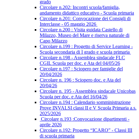
grado
Circolare n.202: Incontri scuola/famiglia,
andamento didattico educativo - Scuola primaria
Circolare n.201: Convocazione dei Consigli di
Interclasse - 05 maggio 2026
Circolare n.200 : Visita guidata Castello di
Milazzo, Museo del Mare e riserva naturale di
Capo Milazzo
Circolare n.199 : Progetto di Service Learning -
Scuola secondaria di I grado e scuola primaria
Circolare n.198 - Assemblea sindacale FLC
CGIL Scuola per doc. e Ata del 04/05/26
Circolare n.197 : Sciopero per famiglie del
20/04/2026
Circolare n. 196 : Sciopero doc. e Ata del
20/04/26
Circolare n. 195 - Assemblea sindacale Unicobas
Scuola per doc. e Ata del 16/04/26
Circolare n.194 : Calendario somministrazione
Prove INVALSI classi II e V Scuola Primaria a.s.
2025/2026
Circolare n.193 :Convocazione dipartimenti -
aprile 2026
Circolare n.192: Progetto “ICARO” - Classi III
di scuola primaria