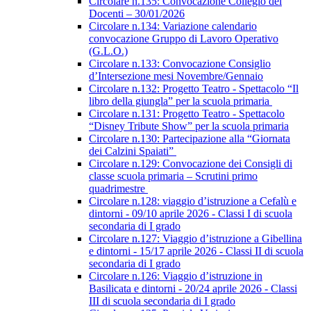
Circolare n.135: Convocazione Collegio dei
Docenti – 30/01/2026
Circolare n.134: Variazione calendario
convocazione Gruppo di Lavoro Operativo
(G.L.O.)
Circolare n.133: Convocazione Consiglio
d’Intersezione mesi Novembre/Gennaio
Circolare n.132: Progetto Teatro - Spettacolo “Il
libro della giungla” per la scuola primaria
Circolare n.131: Progetto Teatro - Spettacolo
“Disney Tribute Show” per la scuola primaria
Circolare n.130: Partecipazione alla “Giornata
dei Calzini Spaiati”
Circolare n.129: Convocazione dei Consigli di
classe scuola primaria – Scrutini primo
quadrimestre
Circolare n.128: viaggio d’istruzione a Cefalù e
dintorni - 09/10 aprile 2026 - Classi I di scuola
secondaria di I grado
Circolare n.127: Viaggio d’istruzione a Gibellina
e dintorni - 15/17 aprile 2026 - Classi II di scuola
secondaria di I grado
Circolare n.126: Viaggio d’istruzione in
Basilicata e dintorni - 20/24 aprile 2026 - Classi
III di scuola secondaria di I grado