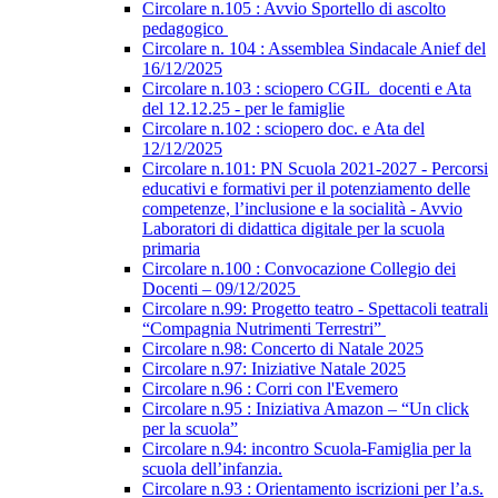
Circolare n.105 : Avvio Sportello di ascolto
pedagogico
Circolare n. 104 : Assemblea Sindacale Anief del
16/12/2025
Circolare n.103 : sciopero CGIL_docenti e Ata
del 12.12.25 - per le famiglie
Circolare n.102 : sciopero doc. e Ata del
12/12/2025
Circolare n.101: PN Scuola 2021-2027 - Percorsi
educativi e formativi per il potenziamento delle
competenze, l’inclusione e la socialità - Avvio
Laboratori di didattica digitale per la scuola
primaria
Circolare n.100 : Convocazione Collegio dei
Docenti – 09/12/2025
Circolare n.99: Progetto teatro - Spettacoli teatrali
“Compagnia Nutrimenti Terrestri”
Circolare n.98: Concerto di Natale 2025
Circolare n.97: Iniziative Natale 2025
Circolare n.96 : Corri con l'Evemero
Circolare n.95 : Iniziativa Amazon – “Un click
per la scuola”
Circolare n.94: incontro Scuola-Famiglia per la
scuola dell’infanzia.
Circolare n.93 : Orientamento iscrizioni per l’a.s.