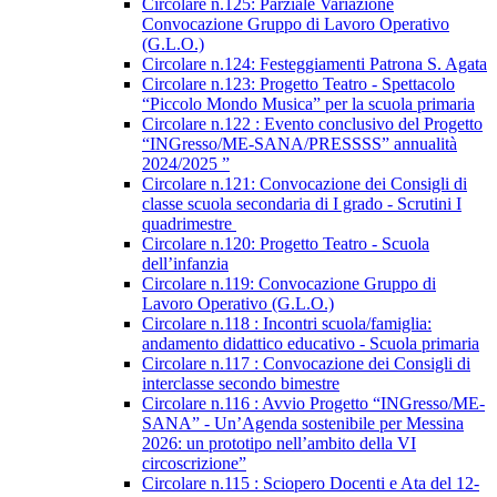
Circolare n.125: Parziale Variazione
Convocazione Gruppo di Lavoro Operativo
(G.L.O.)
Circolare n.124: Festeggiamenti Patrona S. Agata
Circolare n.123: Progetto Teatro - Spettacolo
“Piccolo Mondo Musica” per la scuola primaria
Circolare n.122 : Evento conclusivo del Progetto
“INGresso/ME-SANA/PRESSSS” annualità
2024/2025 ”
Circolare n.121: Convocazione dei Consigli di
classe scuola secondaria di I grado - Scrutini I
quadrimestre
Circolare n.120: Progetto Teatro - Scuola
dell’infanzia
Circolare n.119: Convocazione Gruppo di
Lavoro Operativo (G.L.O.)
Circolare n.118 : Incontri scuola/famiglia:
andamento didattico educativo - Scuola primaria
Circolare n.117 : Convocazione dei Consigli di
interclasse secondo bimestre
Circolare n.116 : Avvio Progetto “INGresso/ME-
SANA” - Un’Agenda sostenibile per Messina
2026: un prototipo nell’ambito della VI
circoscrizione”
Circolare n.115 : Sciopero Docenti e Ata del 12-