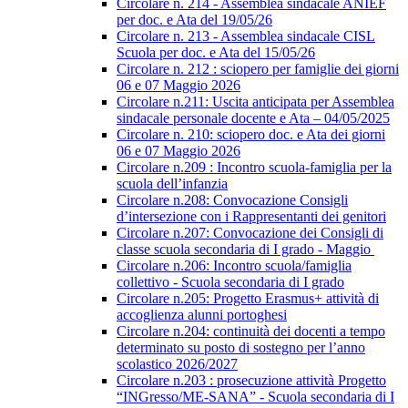
Circolare n. 214 - Assemblea sindacale ANIEF
per doc. e Ata del 19/05/26
Circolare n. 213 - Assemblea sindacale CISL
Scuola per doc. e Ata del 15/05/26
Circolare n. 212 : sciopero per famiglie dei giorni
06 e 07 Maggio 2026
Circolare n.211: Uscita anticipata per Assemblea
sindacale personale docente e Ata – 04/05/2025
Circolare n. 210: sciopero doc. e Ata dei giorni
06 e 07 Maggio 2026
Circolare n.209 : Incontro scuola-famiglia per la
scuola dell’infanzia
Circolare n.208: Convocazione Consigli
d’intersezione con i Rappresentanti dei genitori
Circolare n.207: Convocazione dei Consigli di
classe scuola secondaria di I grado - Maggio
Circolare n.206: Incontro scuola/famiglia
collettivo - Scuola secondaria di I grado
Circolare n.205: Progetto Erasmus+ attività di
accoglienza alunni portoghesi
Circolare n.204: continuità dei docenti a tempo
determinato su posto di sostegno per l’anno
scolastico 2026/2027
Circolare n.203 : prosecuzione attività Progetto
“INGresso/ME-SANA” - Scuola secondaria di I