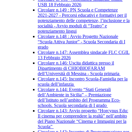
USB 18 Febbraio 2026
Circolare n.149 : PN Scuola e Competenze
2021-2027 - Percorsi educativi e formativi per il
potenziamento delle competenze, l’inclusione e la
socialità - Avvio moduli di “Teatro” e
potenziamento lingui
Circolare n.148 : Avvio Progetto Nazionale
“Scuola Attiva Junior” - Scuola Secondaria di I
grado
Circolare n.147: Assemblea sindacale FLC CGIL
13 Febbraio 2026
Circolare n.146: Uscita didattica presso il
Dipartimento di CHIOBIOFARAM
dell’Università di Messina - Scuola primaria
Circolare n.145: Incontro Scuola-Famiglia per la
scuola dell’infanzia
Circolare n.144: Evento “Stati Generali
dell’Ambiente in Sicilia” – Premiazione
dell’Istituto nell’ambito del Programma Eco-
schools. Scuola secondaria di I grado
Circolare n.143: Avvio progetto “Horcynus Edu:
Il cinema per comprendere la realtà” nell’ambito
del Piano Nazionale “Cinema e Immagini per la
Scuola”
Circolare n.142: Incontro di Programmazione per