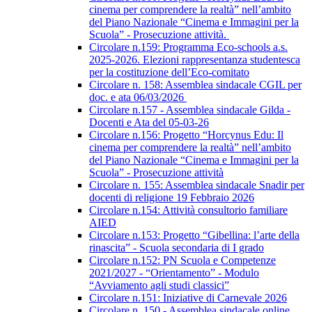
cinema per comprendere la realtà” nell’ambito
del Piano Nazionale “Cinema e Immagini per la
Scuola” - Prosecuzione attività.
Circolare n.159: Programma Eco-schools a.s.
2025-2026. Elezioni rappresentanza studentesca
per la costituzione dell’Eco-comitato
Circolare n. 158: Assemblea sindacale CGIL per
doc. e ata 06/03/2026
Circolare n.157 - Assemblea sindacale Gilda -
Docenti e Ata del 05-03-26
Circolare n.156: Progetto “Horcynus Edu: Il
cinema per comprendere la realtà” nell’ambito
del Piano Nazionale “Cinema e Immagini per la
Scuola” - Prosecuzione attività
Circolare n. 155: Assemblea sindacale Snadir per
docenti di religione 19 Febbraio 2026
Circolare n.154: Attività consultorio familiare
AIED
Circolare n.153: Progetto “Gibellina: l’arte della
rinascita” - Scuola secondaria di I grado
Circolare n.152: PN Scuola e Competenze
2021/2027 - “Orientamento” - Modulo
“Avviamento agli studi classici”
Circolare n.151: Iniziative di Carnevale 2026
Circolare n. 150 - Assemblea sindacale online