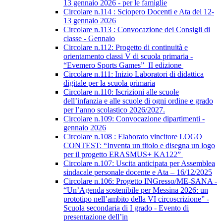
13 gennaio 2026 - per le famiglie
Circolare n.114 : Sciopero Docenti e Ata del 12-
13 gennaio 2026
Circolare n.113 : Convocazione dei Consigli di
classe - Gennaio
Circolare n.112: Progetto di continuità e
orientamento classi V di scuola primaria -
“Evemero Sports Games” II edizione
Circolare n.111: Inizio Laboratori di didattica
digitale per la scuola primaria
Circolare n.110: Iscrizioni alle scuole
dell’infanzia e alle scuole di ogni ordine e grado
per l’anno scolastico 2026/2027.
Circolare n.109: Convocazione dipartimenti -
gennaio 2026
Circolare n.108 : Elaborato vincitore LOGO
CONTEST: “Inventa un titolo e disegna un logo
per il progetto ERASMUS+ KA122”
Circolare n.107: Uscita anticipata per Assemblea
sindacale personale docente e Ata – 16/12/2025
Circolare n.106: Progetto INGresso/ME-SANA -
“Un’Agenda sostenibile per Messina 2026: un
prototipo nell’ambito della VI circoscrizione” -
Scuola secondaria di I grado - Evento di
presentazione dell’in