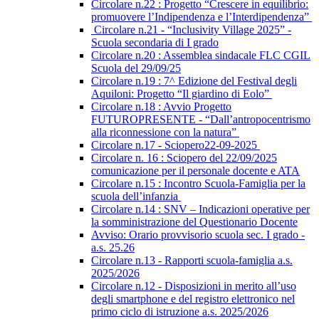
Circolare n.22 : Progetto “Crescere in equilibrio:
promuovere l’Indipendenza e l’Interdipendenza”
Circolare n.21 - “Inclusivity Village 2025” -
Scuola secondaria di I grado
Circolare n.20 : Assemblea sindacale FLC CGIL
Scuola del 29/09/25
Circolare n.19 : 7^ Edizione del Festival degli
Aquiloni: Progetto “Il giardino di Eolo”
Circolare n.18 : Avvio Progetto
FUTUROPRESENTE - “Dall’antropocentrismo
alla riconnessione con la natura”
Circolare n.17 - Sciopero22-09-2025
Circolare n. 16 : Sciopero del 22/09/2025
comunicazione per il personale docente e ATA
Circolare n.15 : Incontro Scuola-Famiglia per la
scuola dell’infanzia
Circolare n.14 : SNV – Indicazioni operative per
la somministrazione del Questionario Docente
Avviso: Orario provvisorio scuola sec. I grado -
a.s. 25.26
Circolare n.13 - Rapporti scuola-famiglia a.s.
2025/2026
Circolare n.12 - Disposizioni in merito all’uso
degli smartphone e del registro elettronico nel
primo ciclo di istruzione a.s. 2025/2026