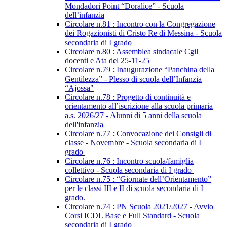
Mondadori Point “Doralice” - Scuola
dell’infanzia
Circolare n.81 : Incontro con la Congregazione
dei Rogazionisti di Cristo Re di Messina - Scuola
secondaria di I grado
Circolare n.80 : Assemblea sindacale Cgil
docenti e Ata del 25-11-25
Circolare n.79 : Inaugurazione “Panchina della
Gentilezza” - Plesso di scuola dell’Infanzia
“Ajossa"
Circolare n.78 : Progetto di continuità e
orientamento all’iscrizione alla scuola primaria
a.s. 2026/27 - Alunni di 5 anni della scuola
dell'infanzia
Circolare n.77 : Convocazione dei Consigli di
classe - Novembre - Scuola secondaria di I
grado
Circolare n.76 : Incontro scuola/famiglia
collettivo - Scuola secondaria di I grado
Circolare n.75 : “Giornate dell’Orientamento”
per le classi III e II di scuola secondaria di I
grado.
Circolare n.74 : PN Scuola 2021/2027 - Avvio
Corsi ICDL Base e Full Standard - Scuola
secondaria di I grado