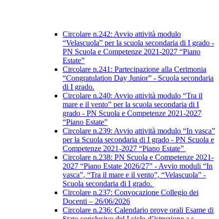
Circolare n.242: Avvio attività modulo
“Velascuola” per la scuola secondaria di I grado -
PN Scuola e Competenze 2021-2027 “Piano
Estate”
Circolare n.241: Partecipazione alla Cerimonia
“Congratulation Day Junior” - Scuola secondaria
di I grado.
Circolare n.240: Avvio attività modulo “Tra il
mare e il vento” per la scuola secondaria di I
grado - PN Scuola e Competenze 2021-2027
“Piano Estate”
Circolare n.239: Avvio attività modulo “In vasca”
per la Scuola secondaria di I grado - PN Scuola e
Competenze 2021-2027 “Piano Estate”
Circolare n.238: PN Scuola e Competenze 2021-
2027 “Piano Estate 2026/27” - Avvio moduli “In
vasca”, “Tra il mare e il vento”, “Velascuola” -
Scuola secondaria di I grado.
Circolare n.237: Convocazione Collegio dei
Docenti – 26/06/2026
Circolare n.236: Calendario prove orali Esame di
Stato conclusivo del I ciclo d’istruzione a.s.