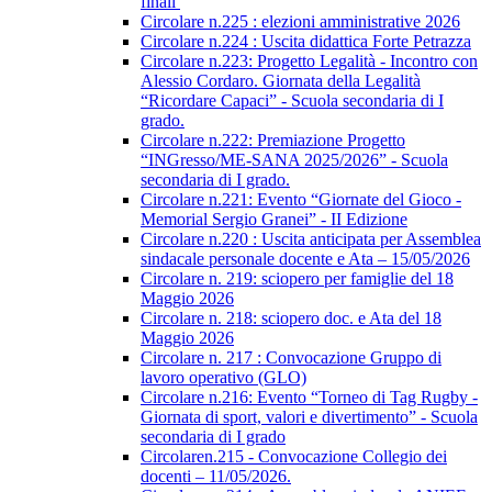
finali
Circolare n.225 : elezioni amministrative 2026
Circolare n.224 : Uscita didattica Forte Petrazza
Circolare n.223: Progetto Legalità - Incontro con
Alessio Cordaro. Giornata della Legalità
“Ricordare Capaci” - Scuola secondaria di I
grado.
Circolare n.222: Premiazione Progetto
“INGresso/ME-SANA 2025/2026” - Scuola
secondaria di I grado.
Circolare n.221: Evento “Giornate del Gioco -
Memorial Sergio Granei” - II Edizione
Circolare n.220 : Uscita anticipata per Assemblea
sindacale personale docente e Ata – 15/05/2026
Circolare n. 219: sciopero per famiglie del 18
Maggio 2026
Circolare n. 218: sciopero doc. e Ata del 18
Maggio 2026
Circolare n. 217 : Convocazione Gruppo di
lavoro operativo (GLO)
Circolare n.216: Evento “Torneo di Tag Rugby -
Giornata di sport, valori e divertimento” - Scuola
secondaria di I grado
Circolaren.215 - Convocazione Collegio dei
docenti – 11/05/2026.