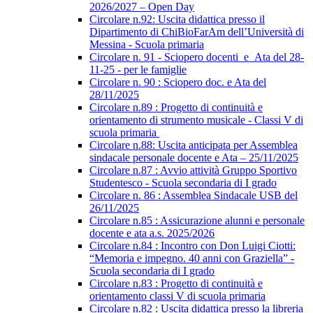
2026/2027 – Open Day
Circolare n.92: Uscita didattica presso il
Dipartimento di ChiBioFarAm dell’Università di
Messina - Scuola primaria
Circolare n. 91 - Sciopero docenti_e_Ata del 28-
11-25 - per le famiglie
Circolare n. 90 : Sciopero doc. e Ata del
28/11/2025
Circolare n.89 : Progetto di continuità e
orientamento di strumento musicale - Classi V di
scuola primaria
Circolare n.88: Uscita anticipata per Assemblea
sindacale personale docente e Ata – 25/11/2025
Circolare n.87 : Avvio attività Gruppo Sportivo
Studentesco - Scuola secondaria di I grado
Circolare n. 86 : Assemblea Sindacale USB del
26/11/2025
Circolare n.85 : Assicurazione alunni e personale
docente e ata a.s. 2025/2026
Circolare n.84 : Incontro con Don Luigi Ciotti:
“Memoria e impegno. 40 anni con Graziella” -
Scuola secondaria di I grado
Circolare n.83 : Progetto di continuità e
orientamento classi V di scuola primaria
Circolare n.82 : Uscita didattica presso la libreria