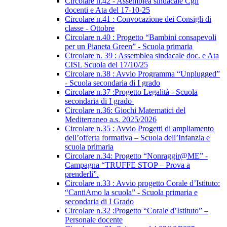
Circolare n.42 - Assemblea sindacale Cgil
docenti e Ata del 17-10-25
Circolare n.41 : Convocazione dei Consigli di
classe - Ottobre
Circolare n.40 : Progetto “Bambini consapevoli
per un Pianeta Green” - Scuola primaria
Circolare n. 39 : Assemblea sindacale doc. e Ata
CISL Scuola del 17/10/25
Circolare n.38 : Avvio Programma “Unplugged”
- Scuola secondaria di I grado
Circolare n.37 :Progetto Legalità - Scuola
secondaria di I grado
Circolare n.36: Giochi Matematici del
Mediterraneo a.s. 2025/2026
Circolare n.35 : Avvio Progetti di ampliamento
dell’offerta formativa – Scuola dell’Infanzia e
scuola primaria
Circolare n.34: Progetto “Nonraggir@ME” -
Campagna “TRUFFE STOP – Prova a
prenderli”.
Circolare n.33 : Avvio progetto Corale d’Istituto:
“CantiAmo la scuola” - Scuola primaria e
secondaria di I Grado
Circolare n.32 :Progetto “Corale d’Istituto” –
Personale docente