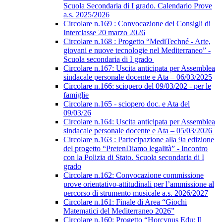
Scuola Secondaria di I grado. Calendario Prove
a.s. 2025/2026
Circolare n.169 : Convocazione dei Consigli di
Interclasse 20 marzo 2026
Circolare n.168 : Progetto “MediTechné - Arte,
giovani e nuove tecnologie nel Mediterraneo” -
Scuola secondaria di I grado
Circolare n.167: Uscita anticipata per Assemblea
sindacale personale docente e Ata – 06/03/2025
Circolare n.166: sciopero del 09/03/202 - per le
famiglie
Circolare n.165 - sciopero doc. e Ata del
09/03/26
Circolare n.164: Uscita anticipata per Assemblea
sindacale personale docente e Ata – 05/03/2026
Circolare n.163 : Partecipazione alla 9a edizione
del progetto “PretenDiamo legalità” - Incontro
con la Polizia di Stato. Scuola secondaria di I
grado
Circolare n.162: Convocazione commissione
prove orientativo-attitudinali per l’ammissione al
percorso di strumento musicale a.s. 2026/2027
Circolare n.161: Finale di Area “Giochi
Matematici del Mediterraneo 2026”
Circolare n.160: Progetto “Horcynus Edu: Il