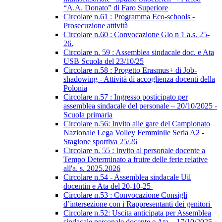
“A.A. Donato” di Faro Superiore
Circolare n.61 : Programma Eco-schools -
Prosecuzione attività
Circolare n.60 : Convocazione Glo n 1 a.s. 25-
26.
Circolare n. 59 : Assemblea sindacale doc. e Ata
USB Scuola del 23/10/25
Circolare n.58 : Progetto Erasmus+ di Job-
shadowing - Attività di accoglienza docenti della
Polonia
Circolare n.57 : Ingresso posticipato per
assemblea sindacale del personale – 20/10/2025 -
Scuola primaria
Circolare n.56: Invito alle gare del Campionato
Nazionale Lega Volley Femminile Seria A2 -
Stagione sportiva 25/26
Circolare n. 55 : Invito al personale docente a
Tempo Determinato a fruire delle ferie relative
all'a. s. 2025.2026
Circolare n.54 - Assemblea sindacale Uil
docentin e Ata del 20-10-25
Circolare n.53 : Convocazione Consigli
d’intersezione con i Rappresentanti dei genitori
Circolare n.52: Uscita anticipata per Assemblea
sindacale personale docente e Ata – 17/10/2025