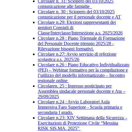
Circolare n. 31: Sciopero del 03/10/2025
comunicazione alle famiglie
Circolare n. 30 : Sciopero del 03/10/2025
comunicazione per il personale docente e AT
Circolare n.29: Elezioni rappresentanti dei
genitori Consigli di
Classe/Interclasse/Intersezione a.s. 2025/2026
Circolare n.28 : Piano Triennale di Formazione
del Personale Docente triennio 2025/28 -
Rilevazione bisogni formativi.
Circolare n.27: Avvio servizio di refezione
scolastica a.s. 2025/26
Circolare n.26 : Piano Educativo Individualizzato
(PEI) – Webinar formativo per la compilazione e
l’utilizzo del modello informatizzato – Incontro
regionale online
Circolaren. 25 : Ingresso posticipato per
Assemblea sindacale personale docente e Ata –
29/09/2025
Circolare n.24 : Avvio Laboratori Aula
Immersiva Faro Superiore - Scuola primaria e
secondaria I grado.
Circolare n.23: XIV Settimana della Sicurezza –
Esercitazioni di Protezione Civile “Messina
RISK SIS.MA. 2025”