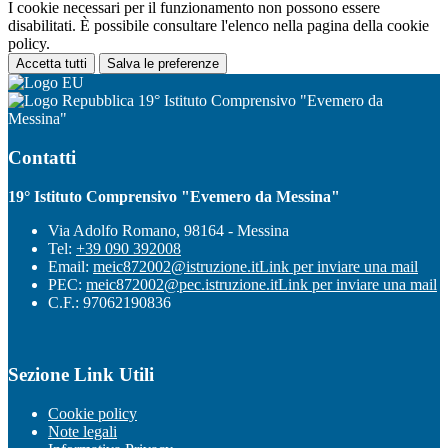
I cookie necessari per il funzionamento non possono essere
disabilitati. È possibile consultare l'elenco nella pagina della cookie
policy.
Accetta tutti
Salva le preferenze
19° Istituto Comprensivo "Evemero da
Messina"
Contatti
19° Istituto Comprensivo "Evemero da Messina"
Via Adolfo Romano, 98164 - Messina
Tel:
+39 090 392008
Email:
meic872002@istruzione.it
Link per inviare una mail
PEC:
meic872002@pec.istruzione.it
Link per inviare una mail
C.F.: 97062190836
Sezione Link Utili
Cookie policy
Note legali