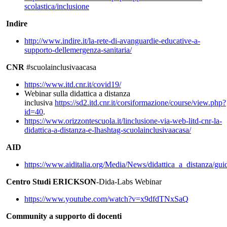
scolastica/inclusione
Indire
http://www.indire.it/la-rete-di-avanguardie-educative-a-
supporto-dellemergenza-sanitaria/
CNR
#scuolainclusivaacasa
https://www.itd.cnr.it/covid19/
Webinar sulla didattica a distanza
inclusiva
https://sd2.itd.cnr.it/corsiformazione/course/view.php?
id=40
.
https://www.orizzontescuola.it/linclusione-via-web-litd-cnr-la-
didattica-a-distanza-e-lhashtag-scuolainclusivaacasa/
AID
https://www.aiditalia.org/Media/News/didattica_a_distanza/gui
Centro Studi ERICKSON
-Dida-Labs Webinar
https://www.youtube.com/watch?v=x9dfdTNxSaQ
Community a supporto di docenti