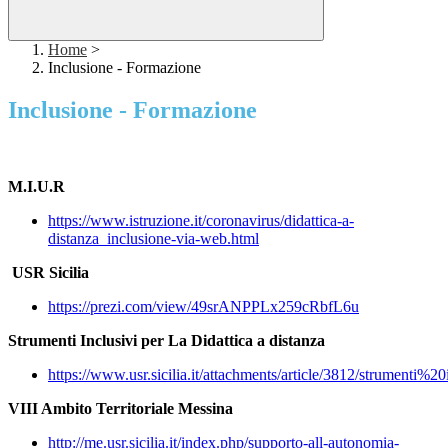
Home
>
Inclusione - Formazione
Inclusione - Formazione
M.I.U.R
https://www.istruzione.it/coronavirus/didattica-a-
distanza_inclusione-via-web.html
USR Sicilia
https://prezi.com/view/49srANPPLx259cRbfL6u
Strumenti Inclusivi per La Didattica a distanza
https://www.usr.sicilia.it/attachments/article/3812/strument
VIII Ambito Territoriale Messina
http://me.usr.sicilia.it/index.php/supporto-all-autonomia-