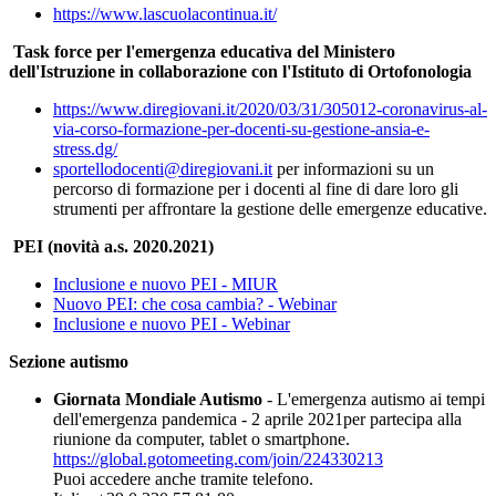
https://www.lascuolacontinua.it/
Task force per l'emergenza educativa del Ministero
dell'Istruzione in collaborazione con l'Istituto di Ortofonologia
https://www.diregiovani.it/2020/03/31/305012-coronavirus-al-
via-corso-formazione-per-docenti-su-gestione-ansia-e-
stress.dg/
sportellodocenti@diregiovani.it
per informazioni su un
percorso di formazione per i docenti al fine di dare loro gli
strumenti per affrontare la gestione delle emergenze educative.
PEI (novità a.s. 2020.2021)
Inclusione e nuovo PEI - MIUR
Nuovo PEI: che cosa cambia? - Webinar
Inclusione e nuovo PEI - Webinar
Sezione autismo
Giornata Mondiale Autismo
- L'emergenza autismo ai tempi
dell'emergenza pandemica - 2 aprile 2021per partecipa alla
riunione da computer, tablet o smartphone.
https://global.gotomeeting.com/join/224330213
Puoi accedere anche tramite telefono.