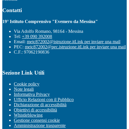
Contatti
19° Istituto Comprensivo "Evemero da Messina"
Via Adolfo Romano, 98164 - Messina
Tel:
+39 090 392008
Email:
meic872002@istruzione.it
Link per inviare una mail
PEC:
meic872002@pec.istruzione.it
Link per inviare una mail
C.F.: 97062190836
Sezione Link Utili
Cookie policy
Note legali
Informativa Privacy
Ufficio Relazioni con il Pubblico
Dichiarazione di accessibilità
Obiettivi di accessibilità
Whistleblowing
Gestione consensi cookie
Amministrazione trasparente