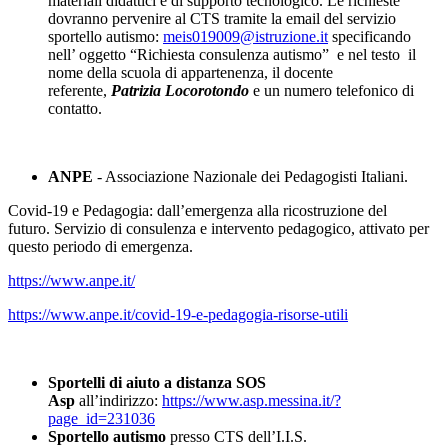
materiali didattici e di supporto tecnologico. Le richieste
dovranno pervenire al CTS tramite la email del servizio
sportello autismo:
meis019009@istruzione.it
specificando
nell’ oggetto “Richiesta consulenza autismo” e nel testo il
nome della scuola di appartenenza, il docente
referente,
Patrizia Locorotondo
e un numero telefonico di
contatto.
ANPE
- Associazione Nazionale dei Pedagogisti Italiani.
Covid-19 e Pedagogia: dall’emergenza alla ricostruzione del
futuro. Servizio di consulenza e intervento pedagogico, attivato per
questo periodo di emergenza.
https://www.anpe.it/
https://www.anpe.it/covid-19-e-pedagogia-risorse-utili
Sportelli di aiuto a distanza SOS
Asp
all’indirizzo:
https://www.asp.messina.it/?
page_id=231036
Sportello autismo
presso CTS dell’I.I.S.