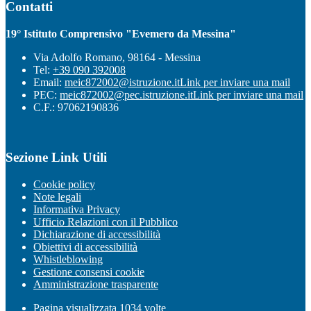
Contatti
19° Istituto Comprensivo "Evemero da Messina"
Via Adolfo Romano, 98164 - Messina
Tel:
+39 090 392008
Email:
meic872002@istruzione.it
Link per inviare una mail
PEC:
meic872002@pec.istruzione.it
Link per inviare una mail
C.F.: 97062190836
Sezione Link Utili
Cookie policy
Note legali
Informativa Privacy
Ufficio Relazioni con il Pubblico
Dichiarazione di accessibilità
Obiettivi di accessibilità
Whistleblowing
Gestione consensi cookie
Amministrazione trasparente
Pagina visualizzata
1034
volte