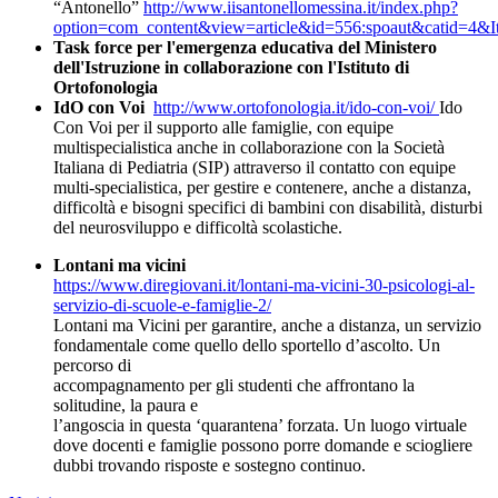
“Antonello”
http://www.iisantonellomessina.it/index.php?
option=com_content&view=article&id=556:spoaut&catid=4&
Task force per l'emergenza educativa del Ministero
dell'Istruzione in collaborazione con l'Istituto di
Ortofonologia
IdO con Voi
http://www.ortofonologia.it/ido-con-voi/
Ido
Con Voi per il supporto alle famiglie, con equipe
multispecialistica anche in collaborazione con la Società
Italiana di Pediatria (SIP) attraverso il contatto con equipe
multi-specialistica, per gestire e contenere, anche a distanza,
difficoltà e bisogni specifici di bambini con disabilità, disturbi
del neurosviluppo e difficoltà scolastiche.
Lontani ma vicini
https://www.diregiovani.it/lontani-ma-vicini-30-psicologi-al-
servizio-di-scuole-e-famiglie-2/
Lontani ma Vicini per garantire, anche a distanza, un servizio
fondamentale come quello dello sportello d’ascolto. Un
percorso di
accompagnamento per gli studenti che affrontano la
solitudine, la paura e
l’angoscia in questa ‘quarantena’ forzata. Un luogo virtuale
dove docenti e famiglie possono porre domande e sciogliere
dubbi trovando risposte e sostegno continuo.