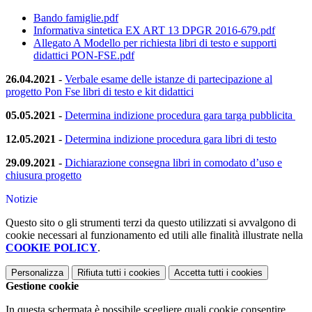
Bando famiglie.pdf
Informativa sintetica EX ART 13 DPGR 2016-679.pdf
Allegato A Modello per richiesta libri di testo e supporti
didattici PON-FSE.pdf
26.04.2021
-
Verbale esame delle istanze di partecipazione al
progetto Pon Fse libri di testo e kit didattici
05.05.2021
-
Determina indizione procedura gara targa pubblicita
12.05.2021
-
Determina indizione procedura gara libri di testo
29.09.2021
-
Dichiarazione consegna libri in comodato d’uso e
chiusura progetto
Notizie
Questo sito o gli strumenti terzi da questo utilizzati si avvalgono di
cookie necessari al funzionamento ed utili alle finalità illustrate nella
COOKIE POLICY
.
Personalizza
Rifiuta tutti
i cookies
Accetta tutti
i cookies
Gestione cookie
In questa schermata è possibile scegliere quali cookie consentire.