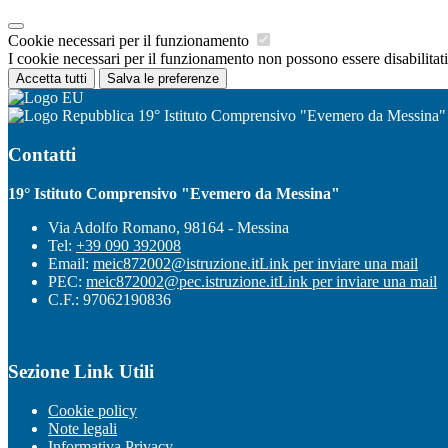
Cookie necessari per il funzionamento
I cookie necessari per il funzionamento non possono essere disabilitati.
Accetta tutti
Salva le preferenze
19° Istituto Comprensivo "Evemero da Messina"
Contatti
19° Istituto Comprensivo "Evemero da Messina"
Via Adolfo Romano, 98164 - Messina
Tel:
+39 090 392008
Email:
meic872002@istruzione.it
Link per inviare una mail
PEC:
meic872002@pec.istruzione.it
Link per inviare una mail
C.F.: 97062190836
Sezione Link Utili
Cookie policy
Note legali
Informativa Privacy