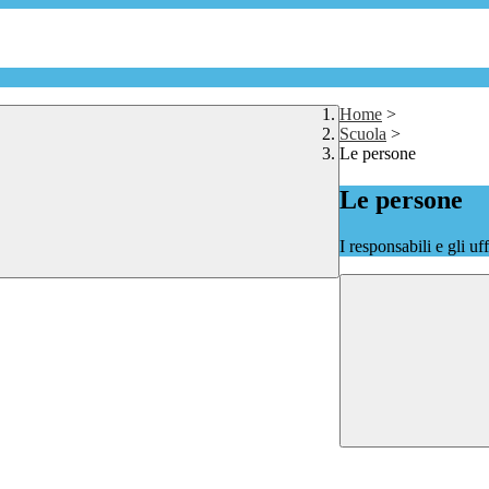
Home
>
Scuola
>
Le persone
Le persone
I responsabili e gli uf