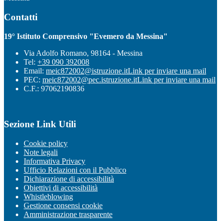
Contatti
19° Istituto Comprensivo "Evemero da Messina"
Via Adolfo Romano, 98164 - Messina
Tel:
+39 090 392008
Email:
meic872002@istruzione.it
Link per inviare una mail
PEC:
meic872002@pec.istruzione.it
Link per inviare una mail
C.F.: 97062190836
Sezione Link Utili
Cookie policy
Note legali
Informativa Privacy
Ufficio Relazioni con il Pubblico
Dichiarazione di accessibilità
Obiettivi di accessibilità
Whistleblowing
Gestione consensi cookie
Amministrazione trasparente