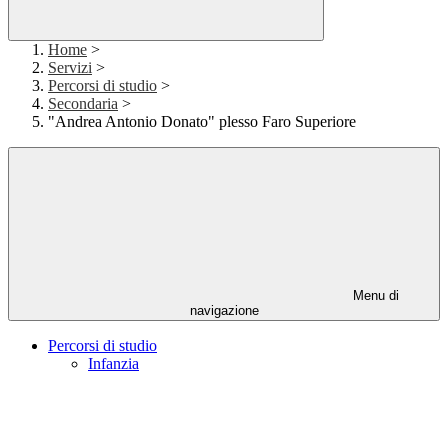
Home
>
Servizi
>
Percorsi di studio
>
Secondaria
>
"Andrea Antonio Donato" plesso Faro Superiore
Menu di
navigazione
Percorsi di studio
Infanzia