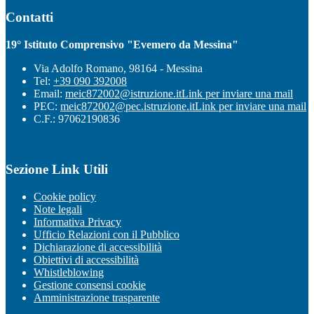
Contatti
19° Istituto Comprensivo "Evemero da Messina"
Via Adolfo Romano, 98164 - Messina
Tel:
+39 090 392008
Email:
meic872002@istruzione.it
Link per inviare una mail
PEC:
meic872002@pec.istruzione.it
Link per inviare una mail
C.F.: 97062190836
Sezione Link Utili
Cookie policy
Note legali
Informativa Privacy
Ufficio Relazioni con il Pubblico
Dichiarazione di accessibilità
Obiettivi di accessibilità
Whistleblowing
Gestione consensi cookie
Amministrazione trasparente