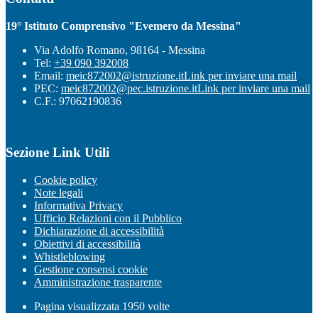
19° Istituto Comprensivo "Evemero da Messina"
Via Adolfo Romano, 98164 - Messina
Tel:
+39 090 392008
Email:
meic872002@istruzione.it
Link per inviare una mail
PEC:
meic872002@pec.istruzione.it
Link per inviare una mail
C.F.: 97062190836
Sezione Link Utili
Cookie policy
Note legali
Informativa Privacy
Ufficio Relazioni con il Pubblico
Dichiarazione di accessibilità
Obiettivi di accessibilità
Whistleblowing
Gestione consensi cookie
Amministrazione trasparente
Pagina visualizzata
1950
volte