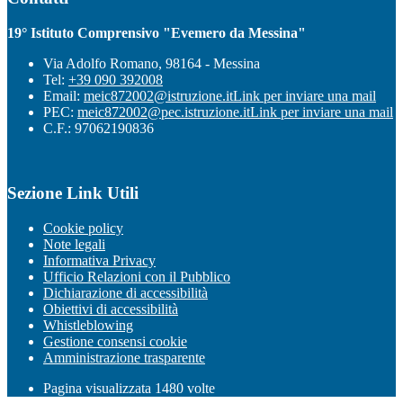
19° Istituto Comprensivo "Evemero da Messina"
Via Adolfo Romano, 98164 - Messina
Tel:
+39 090 392008
Email:
meic872002@istruzione.it
Link per inviare una mail
PEC:
meic872002@pec.istruzione.it
Link per inviare una mail
C.F.: 97062190836
Sezione Link Utili
Cookie policy
Note legali
Informativa Privacy
Ufficio Relazioni con il Pubblico
Dichiarazione di accessibilità
Obiettivi di accessibilità
Whistleblowing
Gestione consensi cookie
Amministrazione trasparente
Pagina visualizzata
1480
volte